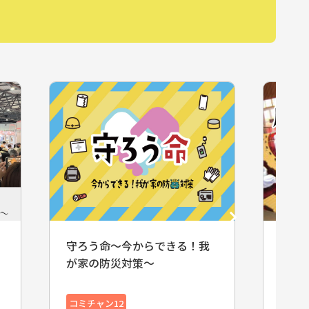
第３回 岸和田市議会定例会 本
地車
会議
コミ
コミチャン12