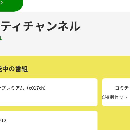
ティチャンネル
L
送中の番組
プレミアム（c017ch）
コミチ
0:00
〜
01:00
夢の翻訳機 ポケトーク QVC特別セット
12