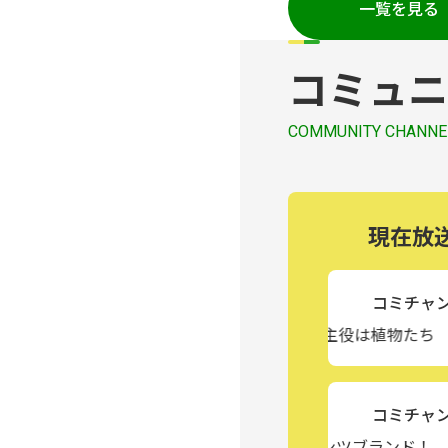
一覧を見る
コミュニ
COMMUNITY CHANNE
現在放
コミチャン
ナー直伝 すてき！の作り方 ③主役は植物たち
0
コミチャン
バリュー アンダモン 新感覚パンツブランド！