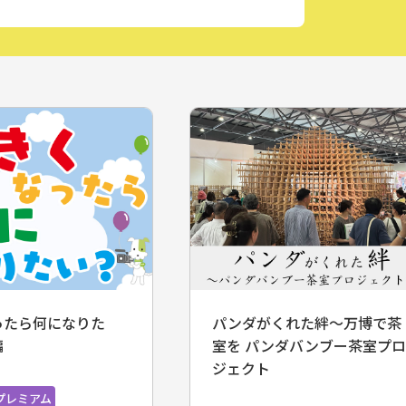
くれた絆～万博で茶
守ろう命～今からできる！我
ンダバンブー茶室プロ
が家の防災対策～
コミチャン12