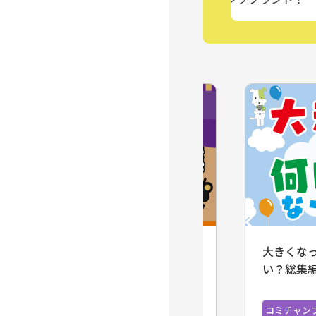
大きくなったら何になりた
パンダが
い？総集編
室を パ
ジェクト
コミチャンプレミアム