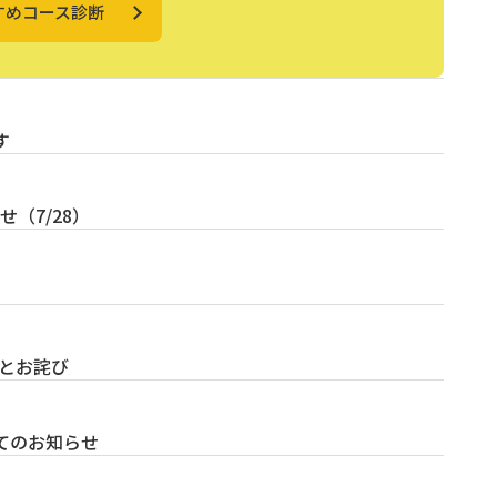
すめコース診断
す
（7/28）
せとお詫び
てのお知らせ