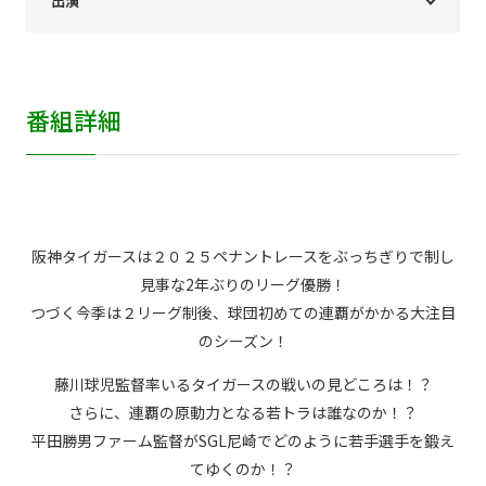
出演
個人情報保護に関する基
個人情報の保護に関する
本方針
公表事項
番組放送基準
放送番組審議会
番組詳細
よくある質問
マスコットファミリー
サイトマップ
阪神タイガースは２０２５ペナントレースをぶっちぎりで制し
見事な2年ぶりのリーグ優勝！
つづく今季は２リーグ制後、球団初めての連覇がかかる大注目
のシーズン！
藤川球児監督率いるタイガースの戦いの見どころは！？
さらに、連覇の原動力となる若トラは誰なのか！？
平田勝男ファーム監督がSGL尼崎でどのように若手選手を鍛え
てゆくのか！？