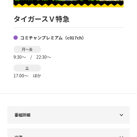
現在ご利用中の方
タイガースＶ特急
お問い合わせ
コミチャンプレミアム（c017ch）
お問い合わせ
月～金
9:30～ / 22:30～
土
ご加入お申し込み・資
17:00～ ほか
料請求
資料請求
番組詳細
企業情報
アクセス
採用情報
契約約款