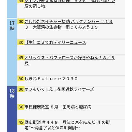
45
シェフが教える家庭料理 ＃３８ 豚ひき肉と豆
腐の蒸し物
00
きしわだネイチャー探訪 バックナンバー ＃１３
17
３ 大阪湾の生き物 潜ってみよう１９
時
30
［生］コミてれデイリーニュース
45
オリックス・バファローズが好きやねん！８／８
号
50
しまねＦｕｔｕｒｅ２０３０
00
オフもいてまえ！花園近鉄ライナーズ
18
時
30
市民健康教室 ８月 歯周病と糖尿病
45
歴史街道 ＃４４８ 丹波と京を結んだ“川の街
道”～角倉了以と保津川開削～