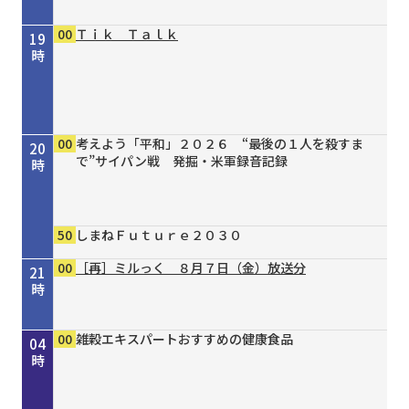
00
Ｔｉｋ Ｔａｌｋ
19
時
00
考えよう「平和」２０２６ “最後の１人を殺すま
20
で”サイパン戦 発掘・米軍録音記録
時
50
しまねＦｕｔｕｒｅ２０３０
00
［再］ミルっく ８月７日（金）放送分
21
時
00
15
30
00
00
15
20
30
45
00
00
00
00
［再］コミてれデイリーニュース
シェフが教える家庭料理 ＃３８ 豚ひき肉と豆
タイガースＶ特急 ８／４号
［再］ミルっく ８月７日（金）放送分
［再］コミてれデイリーニュース
オリックス・バファローズが好きやねん！８／８
しまねＦｕｔｕｒｅ２０３０
市民健康教室 ８月 歯周病と糖尿病
歴史街道 ＃４４８ 丹波と京を結んだ“川の街
私らしいブラックフォーマルREGINAPORTE
雑穀エキスパートおすすめの健康食品
雑穀エキスパートおすすめの健康食品
雑穀エキスパートおすすめの健康食品
22
23
00
01
02
03
04
腐の蒸し物
号
道”～角倉了以と保津川開削～
時
時
時
時
時
時
時