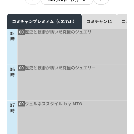
現在ご利用中の方
お問い合わせ
コミチャンプレミアム（c017ch）
コミチャン11
コミチ
00
歴史と技術が紡いだ究極のジュエリー
05
時
お問い合わせ
00
歴史と技術が紡いだ究極のジュエリー
06
ご加入お申し込み・資
時
料請求
資料請求
00
ウェルネススタイル ｂｙ MTG
07
時
企業情報
アクセス
採用情報
契約約款