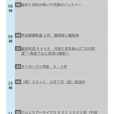
00
歴史と技術が紡いだ究極のジュエリー
08
個人情報保護に関する基
個人情報の保護に関する
時
本方針
公表事項
番組放送基準
放送番組審議会
よくある質問
マスコットファミリー
00
市民健康教室 ８月 歯周病と糖尿病
09
サイトマップ
時
15
歴史街道 ＃４４８ 丹波と京を結んだ“川の街
道”～角倉了以と保津川開削～
30
タイガースＶ特急 ８／４号
00
［再］ミルっく ８月７日（金）放送分
10
時
00
だんじりアーカイブス ＃３２ ２００２年（平成
11