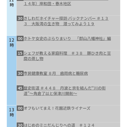
１４年）岸和田・春木地区
時
30
きしわだネイチャー探訪 バックナンバー ＃１３
３ 大阪湾の生き物 潜ってみよう１９
00
ホトケ女史のぶらりまいり 「郡山八幡神社」編
12
時
15
シェフが教える家庭料理 ＃３８ 豚ひき肉と豆
腐の蒸し物
30
市民健康教室 ８月 歯周病と糖尿病
45
歴史街道 ＃４４８ 丹波と京を結んだ“川の街
道”～角倉了以と保津川開削～
00
オフもいてまえ！花園近鉄ライナーズ
13
時
30
はじめのミニだんじりへの道 ＃１２４