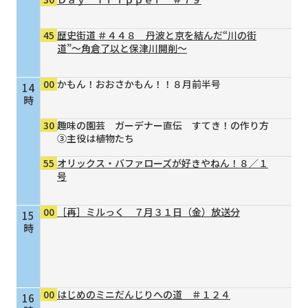
45
歴史街道 ＃４４８ 丹波と京を結んだ“川の街
道”～角倉了以と保津川開削～
00
かもん！おおさかもん！！８月前半号
14
時
30
趣味の園芸 ガーデナー直伝 すてき！の作り方
③主役は植物たち
55
オリックス・バファローズが好きやねん！８／１
号
00
［再］ミルっく ７月３１日（金）放送分
15
時
00
はじめのミニだんじりへの道 ＃１２４
16