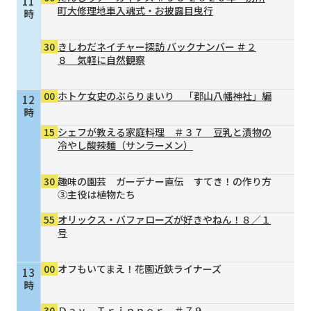
11
町大修理地車入魂式・お披露目曳行
時
30
きしわだネイチャー探訪 バックナンバー ＃２
８ 気軽に自然観察
00
ホトケ女史のぶらりまいり 「郡山八幡神社」編
12
時
15
シェフが教える家庭料理 ＃３７ 豆乳と漬物の
冷やし酸辣麺（サンラーメン）
30
趣味の園芸 ガーデナー直伝 すてき！の作り方
③主役は植物たち
55
オリックス・バファローズが好きやねん！８／１
号
00
オフもいてまえ！花園近鉄ライナーズ
13
時
30
Ｄａｙ Ｔｒｉｐｐｅｒ ＃７９