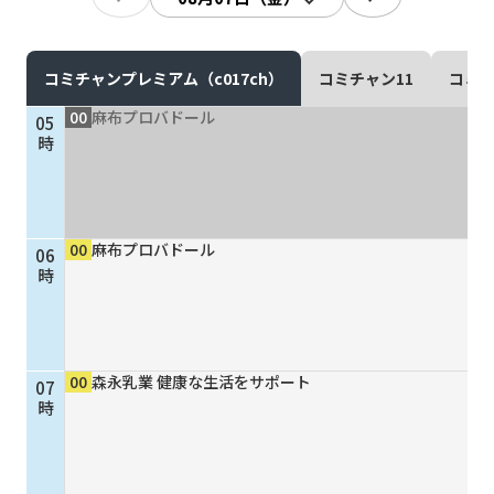
現在ご利用中の方
お問い合わせ
コミチャンプレミアム（c017ch）
コミチャン11
コミチ
00
麻布プロバドール
05
時
お問い合わせ
00
麻布プロバドール
06
ご加入お申し込み・資
時
料請求
資料請求
00
森永乳業 健康な生活をサポート
07
時
企業情報
アクセス
採用情報
契約約款