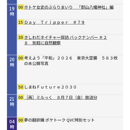
00
ホトケ女史のぶらりまいり 「郡山八幡神社」編
19
時
15
Ｄａｙ Ｔｒｉｐｐｅｒ ＃７９
30
きしわだネイチャー探訪 バックナンバー ＃２
８ 気軽に自然観察
00
考えよう「平和」２０２６ 東京大空襲 ５８３枚
20
の未公開写真
時
50
しまねＦｕｔｕｒｅ２０３０
00
［再］ミルっく ８月７日（金）放送分
21
時
00
15
30
00
00
30
55
00
00
00
00
Ｄａｙ Ｔｒｉｐｐｅｒ ＃７９
シェフが教える家庭料理 ＃３７ 豆乳と漬物の
タイガースＶ特急 ８／４号
［再］ミルっく ８月７日（金）放送分
はじめのミニだんじりへの道 ＃１２４
趣味の園芸 ガーデナー直伝 すてき！の作り方
オリックス・バファローズが好きやねん！８／１
銀座トマト ドクターズサプリ
夢の翻訳機 ポケトーク QVC特別セット
夢の翻訳機 ポケトーク QVC特別セット
夢の翻訳機 ポケトーク QVC特別セット
22
23
00
01
02
03
04
冷やし酸辣麺（サンラーメン）
③主役は植物たち
号
時
時
時
時
時
時
時