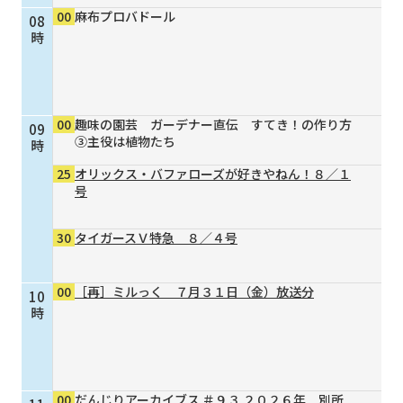
00
麻布プロバドール
08
個人情報保護に関する基
個人情報の保護に関する
時
本方針
公表事項
番組放送基準
放送番組審議会
よくある質問
マスコットファミリー
00
趣味の園芸 ガーデナー直伝 すてき！の作り方
09
サイトマップ
③主役は植物たち
時
25
オリックス・バファローズが好きやねん！８／１
号
30
タイガースＶ特急 ８／４号
00
［再］ミルっく ７月３１日（金）放送分
10
時
00
だんじりアーカイブス ＃９３ ２０２６年 別所