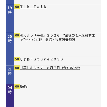
00
Ｔｉｋ Ｔａｌｋ
19
時
00
考えよう「平和」２０２６ “最後の１人を殺すま
20
で”サイパン戦 発掘・米軍録音記録
時
50
しまねＦｕｔｕｒｅ２０３０
00
［再］ミルっく ８月７日（金）放送分
21
時
00
30
00
00
15
20
30
00
00
00
00
かもん！おおさかもん！！８月前半号
タイガースＶ特急 ８／１１号
［再］ミルっく ８月７日（金）放送分
Ｄａｙ Ｔｒｉｐｐｅｒ ＃７９
オリックス・バファローズが好きやねん！８／８
しまねＦｕｔｕｒｅ２０３０
おまつりニッポン ＃８１・８２
澤崎 隆人のドラマティックファッション
ReFa
ReFa
ReFa
22
23
00
01
02
03
04
号
時
時
時
時
時
時
時