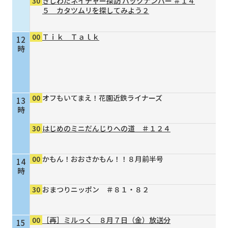
30
きしわだネイチャー探訪 バックナンバー ＃１４
５ カタツムリを探してみよう２
00
Ｔｉｋ Ｔａｌｋ
12
時
00
オフもいてまえ！花園近鉄ライナーズ
13
時
30
はじめのミニだんじりへの道 ＃１２４
00
かもん！おおさかもん！！８月前半号
14
時
30
おまつりニッポン ＃８１・８２
00
［再］ミルっく ８月７日（金）放送分
15