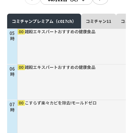
現在ご利用中の方
お問い合わせ
コミチャンプレミアム（c017ch）
コミチャン11
コミチ
00
雑穀エキスパートおすすめの健康食品
05
時
お問い合わせ
00
雑穀エキスパートおすすめの健康食品
06
ご加入お申し込み・資
時
料請求
資料請求
00
こすらず楽々カビを除去!モールドゼロ
07
時
企業情報
アクセス
採用情報
契約約款