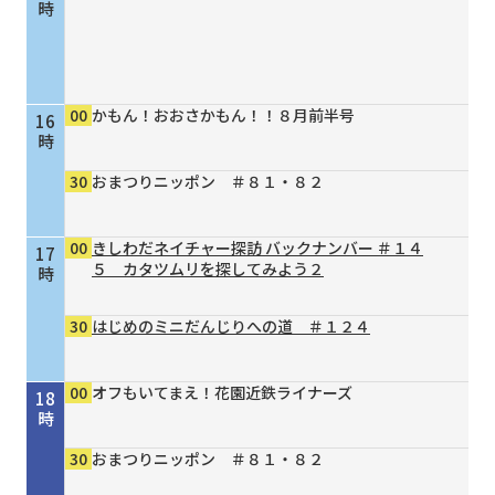
時
00
かもん！おおさかもん！！８月前半号
16
時
30
おまつりニッポン ＃８１・８２
00
きしわだネイチャー探訪 バックナンバー ＃１４
17
５ カタツムリを探してみよう２
時
30
はじめのミニだんじりへの道 ＃１２４
00
オフもいてまえ！花園近鉄ライナーズ
18
時
30
おまつりニッポン ＃８１・８２