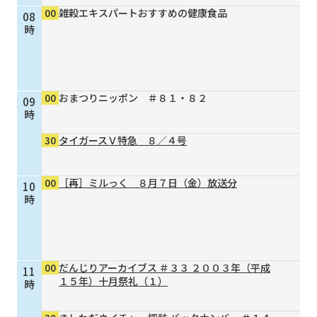
00
雑穀エキスパートおすすめの健康食品
08
個人情報保護に関する基
個人情報の保護に関する
時
本方針
公表事項
番組放送基準
放送番組審議会
よくある質問
マスコットファミリー
00
おまつりニッポン ＃８１・８２
09
サイトマップ
時
30
タイガースＶ特急 ８／４号
00
［再］ミルっく ８月７日（金）放送分
10
時
00
だんじりアーカイブス ＃３３ ２００３年（平成
11
１５年）十月祭礼（１）
時