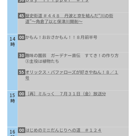
45
歴史街道 ＃４４８ 丹波と京を結んだ“川の街
道”～角倉了以と保津川開削～
00
かもん！おおさかもん！！８月前半号
14
時
30
趣味の園芸 ガーデナー直伝 すてき！の作り方
③主役は植物たち
55
オリックス・バファローズが好きやねん！８／１
号
00
［再］ミルっく ７月３１日（金）放送分
15
時
00
はじめのミニだんじりへの道 ＃１２４
16