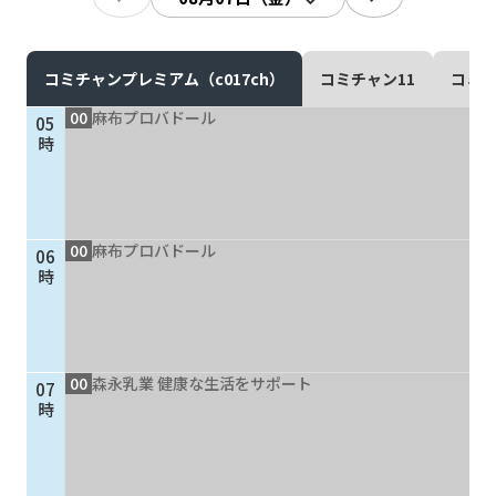
現在ご利用中の方
お問い合わせ
コミチャンプレミアム（c017ch）
コミチャン11
コミチ
00
麻布プロバドール
05
時
お問い合わせ
00
麻布プロバドール
06
ご加入お申し込み・資
時
料請求
資料請求
00
森永乳業 健康な生活をサポート
07
時
企業情報
アクセス
採用情報
契約約款