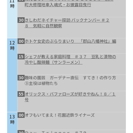
11
町大修理地車入魂式・お披露目曳行
時
30
きしわだネイチャー探訪 バックナンバー ＃２
８ 気軽に自然観察
00
ホトケ女史のぶらりまいり 「郡山八幡神社」編
12
時
15
シェフが教える家庭料理 ＃３７ 豆乳と漬物の
冷やし酸辣麺（サンラーメン）
30
趣味の園芸 ガーデナー直伝 すてき！の作り方
③主役は植物たち
55
オリックス・バファローズが好きやねん！８／１
号
00
オフもいてまえ！花園近鉄ライナーズ
13
時
30
Ｄａｙ Ｔｒｉｐｐｅｒ ＃７９