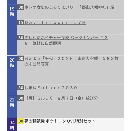
00
ホトケ女史のぶらりまいり 「郡山八幡神社」編
19
時
15
Ｄａｙ Ｔｒｉｐｐｅｒ ＃７９
30
きしわだネイチャー探訪 バックナンバー ＃２
８ 気軽に自然観察
00
考えよう「平和」２０２６ 東京大空襲 ５８３枚
20
の未公開写真
時
50
しまねＦｕｔｕｒｅ２０３０
00
［再］ミルっく ８月７日（金）放送分
21
時
00
15
30
00
00
30
55
00
00
00
00
Ｄａｙ Ｔｒｉｐｐｅｒ ＃７９
シェフが教える家庭料理 ＃３７ 豆乳と漬物の
タイガースＶ特急 ８／４号
［再］ミルっく ８月７日（金）放送分
はじめのミニだんじりへの道 ＃１２４
趣味の園芸 ガーデナー直伝 すてき！の作り方
オリックス・バファローズが好きやねん！８／１
銀座トマト ドクターズサプリ
夢の翻訳機 ポケトーク QVC特別セット
夢の翻訳機 ポケトーク QVC特別セット
夢の翻訳機 ポケトーク QVC特別セット
22
23
00
01
02
03
04
冷やし酸辣麺（サンラーメン）
③主役は植物たち
号
時
時
時
時
時
時
時