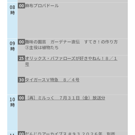
00
麻布プロバドール
08
個人情報保護に関する基
個人情報の保護に関する
時
本方針
公表事項
番組放送基準
放送番組審議会
よくある質問
マスコットファミリー
00
趣味の園芸 ガーデナー直伝 すてき！の作り方
09
サイトマップ
③主役は植物たち
時
25
オリックス・バファローズが好きやねん！８／１
号
30
タイガースＶ特急 ８／４号
00
［再］ミルっく ７月３１日（金）放送分
10
時
00
だんじりアーカイブス ＃９３ ２０２６年 別所