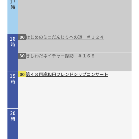
17
時
00
はじめのミニだんじりへの道 ＃１２４
18
時
30
きしわだネイチャー探訪 ＃１６８
00
第４８回岸和田フレンドシップコンサート
19
時
20
時