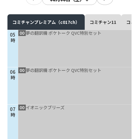
現在ご利用中の方
お問い合わせ
コミチャンプレミアム（c017ch）
コミチャン11
コミチ
00
夢の翻訳機 ポケトーク QVC特別セット
05
時
お問い合わせ
00
夢の翻訳機 ポケトーク QVC特別セット
06
ご加入お申し込み・資
時
料請求
資料請求
00
イオニックブリーズ
07
時
企業情報
アクセス
採用情報
契約約款