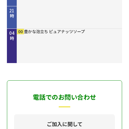
21
時
45
00
50
00
00
15
30
45
00
00
00
00
歴史街道 ＃４４８ 丹波と京を結んだ“川の街
考えよう「平和」２０２６ “最後の１人を殺すま
しまねＦｕｔｕｒｅ２０３０
［再］ミルっく ８月７日（金）放送分
ホトケ女史のぶらりまいり 「郡山八幡神社」編
歴史街道 ＃４４８ 丹波と京を結んだ“川の街
Ｄａｙ Ｔｒｉｐｐｅｒ ＃７９
ＧＯ！ＧＯ！関ガールＮＥＸＴ
MAHARA MODERN エスニックファッション
豊かな泡立ち ピュアナッツソープ
豊かな泡立ち ピュアナッツソープ
豊かな泡立ち ピュアナッツソープ
22
23
00
01
02
03
04
道”～角倉了以と保津川開削～
で”サイパン戦 発掘・米軍録音記録
道”～角倉了以と保津川開削～
時
時
時
時
時
時
時
電話でのお問い合わせ
ご加入に関して