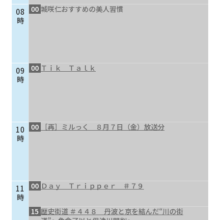
00
城咲仁おすすめの美人習慣
08
個人情報保護に関する基
個人情報の保護に関する
時
本方針
公表事項
番組放送基準
放送番組審議会
よくある質問
マスコットファミリー
00
Ｔｉｋ Ｔａｌｋ
09
サイトマップ
時
00
［再］ミルっく ８月７日（金）放送分
10
時
00
Ｄａｙ Ｔｒｉｐｐｅｒ ＃７９
11
時
15
歴史街道 ＃４４８ 丹波と京を結んだ“川の街