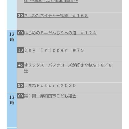
道”～角倉了以と保津川開削～
30
きしわだネイチャー探訪 ＃１６８
00
はじめのミニだんじりへの道 ＃１２４
12
時
30
Ｄａｙ Ｔｒｉｐｐｅｒ ＃７９
45
オリックス・バファローズが好きやねん！８／８
号
50
しまねＦｕｔｕｒｅ２０３０
00
第１回 岸和田市こども議会
13
時