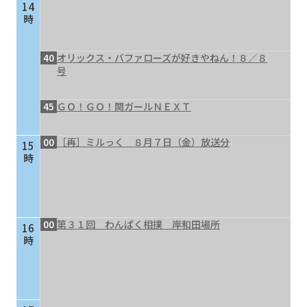
14
時
40
オリックス・バファローズが好きやねん！８／８
号
45
ＧＯ！ＧＯ！関ガールＮＥＸＴ
00
［再］ミルっく ８月７日（金）放送分
15
時
00
第３１回 わんぱく相撲 岸和田場所
16
時