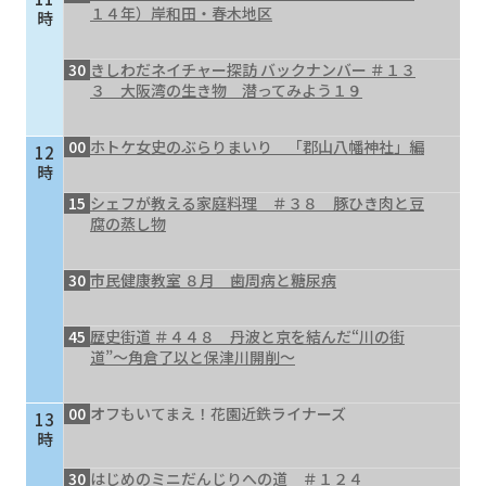
１４年）岸和田・春木地区
時
30
きしわだネイチャー探訪 バックナンバー ＃１３
３ 大阪湾の生き物 潜ってみよう１９
00
ホトケ女史のぶらりまいり 「郡山八幡神社」編
12
時
15
シェフが教える家庭料理 ＃３８ 豚ひき肉と豆
腐の蒸し物
30
市民健康教室 ８月 歯周病と糖尿病
45
歴史街道 ＃４４８ 丹波と京を結んだ“川の街
道”～角倉了以と保津川開削～
00
オフもいてまえ！花園近鉄ライナーズ
13
時
30
はじめのミニだんじりへの道 ＃１２４