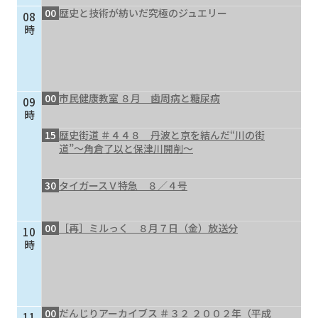
00
歴史と技術が紡いだ究極のジュエリー
08
個人情報保護に関する基
個人情報の保護に関する
時
本方針
公表事項
番組放送基準
放送番組審議会
よくある質問
マスコットファミリー
00
市民健康教室 ８月 歯周病と糖尿病
09
サイトマップ
時
15
歴史街道 ＃４４８ 丹波と京を結んだ“川の街
道”～角倉了以と保津川開削～
30
タイガースＶ特急 ８／４号
00
［再］ミルっく ８月７日（金）放送分
10
時
00
だんじりアーカイブス ＃３２ ２００２年（平成
11