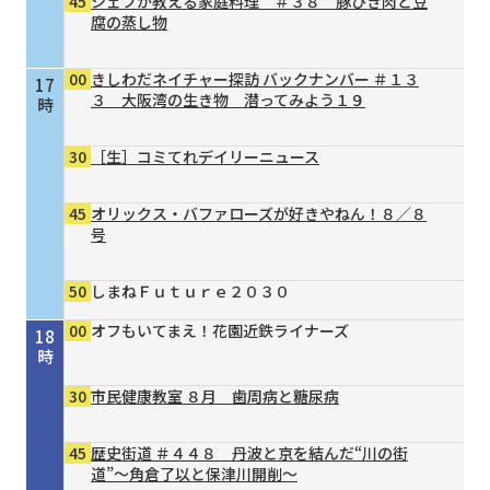
45
シェフが教える家庭料理 ＃３８ 豚ひき肉と豆
腐の蒸し物
00
きしわだネイチャー探訪 バックナンバー ＃１３
17
３ 大阪湾の生き物 潜ってみよう１９
時
30
［生］コミてれデイリーニュース
45
オリックス・バファローズが好きやねん！８／８
号
50
しまねＦｕｔｕｒｅ２０３０
00
オフもいてまえ！花園近鉄ライナーズ
18
時
30
市民健康教室 ８月 歯周病と糖尿病
45
歴史街道 ＃４４８ 丹波と京を結んだ“川の街
道”～角倉了以と保津川開削～