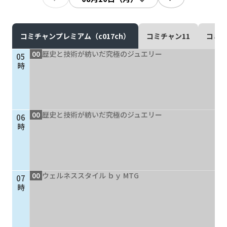
現在ご利用中の方
お問い合わせ
コミチャンプレミアム（c017ch）
コミチャン11
コミチ
00
歴史と技術が紡いだ究極のジュエリー
05
時
お問い合わせ
00
歴史と技術が紡いだ究極のジュエリー
06
ご加入お申し込み・資
時
料請求
資料請求
00
ウェルネススタイル ｂｙ MTG
07
時
企業情報
アクセス
採用情報
契約約款