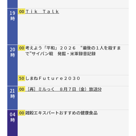
00
Ｔｉｋ Ｔａｌｋ
19
時
00
考えよう「平和」２０２６ “最後の１人を殺すま
20
で”サイパン戦 発掘・米軍録音記録
時
50
しまねＦｕｔｕｒｅ２０３０
00
［再］ミルっく ８月７日（金）放送分
21
時
00
15
30
00
00
15
20
30
45
00
00
00
00
［再］コミてれデイリーニュース
シェフが教える家庭料理 ＃３８ 豚ひき肉と豆
タイガースＶ特急 ８／４号
［再］ミルっく ８月７日（金）放送分
［再］コミてれデイリーニュース
オリックス・バファローズが好きやねん！８／８
しまねＦｕｔｕｒｅ２０３０
市民健康教室 ８月 歯周病と糖尿病
歴史街道 ＃４４８ 丹波と京を結んだ“川の街
私らしいブラックフォーマルREGINAPORTE
雑穀エキスパートおすすめの健康食品
雑穀エキスパートおすすめの健康食品
雑穀エキスパートおすすめの健康食品
22
23
00
01
02
03
04
腐の蒸し物
号
道”～角倉了以と保津川開削～
時
時
時
時
時
時
時