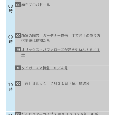
00
麻布プロバドール
08
個人情報保護に関する基
個人情報の保護に関する
時
本方針
公表事項
番組放送基準
放送番組審議会
よくある質問
マスコットファミリー
00
趣味の園芸 ガーデナー直伝 すてき！の作り方
09
サイトマップ
③主役は植物たち
時
25
オリックス・バファローズが好きやねん！８／１
号
30
タイガースＶ特急 ８／４号
00
［再］ミルっく ７月３１日（金）放送分
10
時
00
だんじりアーカイブス ＃９３ ２０２６年 別所