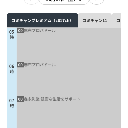
現在ご利用中の方
お問い合わせ
コミチャンプレミアム（c017ch）
コミチャン11
コミチ
00
麻布プロバドール
05
時
お問い合わせ
00
麻布プロバドール
06
ご加入お申し込み・資
時
料請求
資料請求
00
森永乳業 健康な生活をサポート
07
時
企業情報
アクセス
採用情報
契約約款