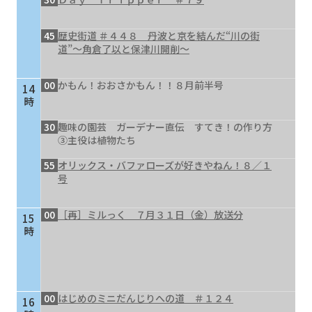
45
歴史街道 ＃４４８ 丹波と京を結んだ“川の街
道”～角倉了以と保津川開削～
00
かもん！おおさかもん！！８月前半号
14
時
30
趣味の園芸 ガーデナー直伝 すてき！の作り方
③主役は植物たち
55
オリックス・バファローズが好きやねん！８／１
号
00
［再］ミルっく ７月３１日（金）放送分
15
時
00
はじめのミニだんじりへの道 ＃１２４
16