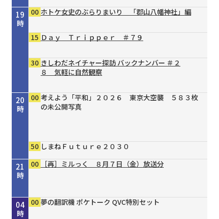
00
ホトケ女史のぶらりまいり 「郡山八幡神社」編
19
時
15
Ｄａｙ Ｔｒｉｐｐｅｒ ＃７９
30
きしわだネイチャー探訪 バックナンバー ＃２
８ 気軽に自然観察
00
考えよう「平和」２０２６ 東京大空襲 ５８３枚
20
の未公開写真
時
50
しまねＦｕｔｕｒｅ２０３０
00
［再］ミルっく ８月７日（金）放送分
21
時
00
15
30
00
00
30
55
00
00
00
00
Ｄａｙ Ｔｒｉｐｐｅｒ ＃７９
シェフが教える家庭料理 ＃３７ 豆乳と漬物の
タイガースＶ特急 ８／４号
［再］ミルっく ８月７日（金）放送分
はじめのミニだんじりへの道 ＃１２４
趣味の園芸 ガーデナー直伝 すてき！の作り方
オリックス・バファローズが好きやねん！８／１
銀座トマト ドクターズサプリ
夢の翻訳機 ポケトーク QVC特別セット
夢の翻訳機 ポケトーク QVC特別セット
夢の翻訳機 ポケトーク QVC特別セット
22
23
00
01
02
03
04
冷やし酸辣麺（サンラーメン）
③主役は植物たち
号
時
時
時
時
時
時
時