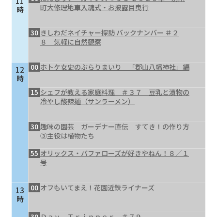
11
町大修理地車入魂式・お披露目曳行
時
30
きしわだネイチャー探訪 バックナンバー ＃２
８ 気軽に自然観察
00
ホトケ女史のぶらりまいり 「郡山八幡神社」編
12
時
15
シェフが教える家庭料理 ＃３７ 豆乳と漬物の
冷やし酸辣麺（サンラーメン）
30
趣味の園芸 ガーデナー直伝 すてき！の作り方
③主役は植物たち
55
オリックス・バファローズが好きやねん！８／１
号
00
オフもいてまえ！花園近鉄ライナーズ
13
時
30
Ｄａｙ Ｔｒｉｐｐｅｒ ＃７９