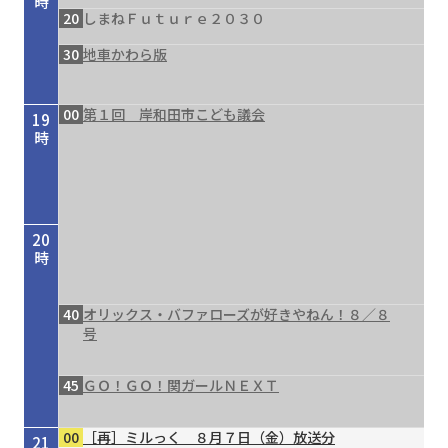
時
20
しまねＦｕｔｕｒｅ２０３０
30
地車かわら版
00
第１回 岸和田市こども議会
19
時
20
時
40
オリックス・バファローズが好きやねん！８／８
号
45
ＧＯ！ＧＯ！関ガールＮＥＸＴ
00
［再］ミルっく ８月７日（金）放送分
21