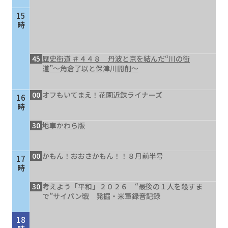
15
時
45
歴史街道 ＃４４８ 丹波と京を結んだ“川の街
道”～角倉了以と保津川開削～
00
オフもいてまえ！花園近鉄ライナーズ
16
時
30
地車かわら版
00
かもん！おおさかもん！！８月前半号
17
時
30
考えよう「平和」２０２６ “最後の１人を殺すま
で”サイパン戦 発掘・米軍録音記録
18