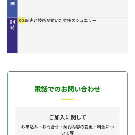
時
00
30
00
15
30
45
50
00
15
30
00
00
00
00
きしわだネイチャー探訪 ＃１６８
地車かわら版
Ｄａｙ Ｔｒｉｐｐｅｒ ＃７９
歴史街道 ＃４４８ 丹波と京を結んだ“川の街
ＧＯ！ＧＯ！関ガールＮＥＸＴ
オリックス・バファローズが好きやねん！８／８
しまねＦｕｔｕｒｅ２０３０
ホトケ女史のぶらりまいり 「郡山八幡神社」編
歴史街道 ＃４４８ 丹波と京を結んだ“川の街
地車かわら版
誰でも簡単にオシャレネイル HOMEI
歴史と技術が紡いだ究極のジュエリー
歴史と技術が紡いだ究極のジュエリー
歴史と技術が紡いだ究極のジュエリー
22
23
00
01
02
03
04
道”～角倉了以と保津川開削～
号
道”～角倉了以と保津川開削～
時
時
時
時
時
時
時
電話でのお問い合わせ
ご加入に関して
お申込み・お問合せ・契約内容の変更・料金につ
いて等