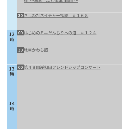
道”～角倉了以と保津川開削～
30
きしわだネイチャー探訪 ＃１６８
00
はじめのミニだんじりへの道 ＃１２４
12
時
30
地車かわら版
00
第４８回岸和田フレンドシップコンサート
13
時
14
時