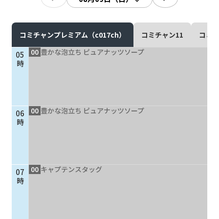
現在ご利用中の方
お問い合わせ
コミチャンプレミアム（c017ch）
コミチャン11
コミチ
00
豊かな泡立ち ピュアナッツソープ
05
時
お問い合わせ
00
豊かな泡立ち ピュアナッツソープ
06
ご加入お申し込み・資
時
料請求
資料請求
00
キャプテンスタッグ
07
時
企業情報
アクセス
採用情報
契約約款