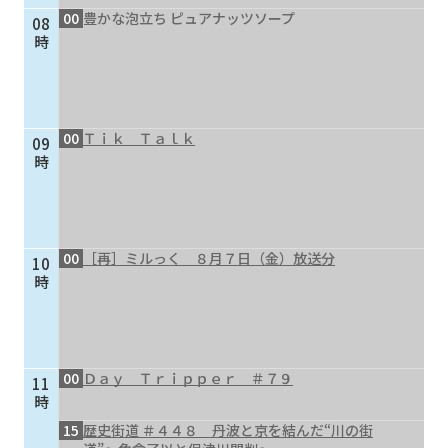
00
豊かな泡立ち ピュアナッツソープ
08
個人情報保護に関する基
個人情報の保護に関する
時
本方針
公表事項
番組放送基準
放送番組審議会
よくある質問
マスコットファミリー
00
Ｔｉｋ Ｔａｌｋ
09
サイトマップ
時
00
［再］ミルっく ８月７日（金）放送分
10
時
00
Ｄａｙ Ｔｒｉｐｐｅｒ ＃７９
11
時
15
歴史街道 ＃４４８ 丹波と京を結んだ“川の街