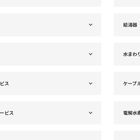
給湯器
水まわ
ビス
ケーブ
ービス
電解水