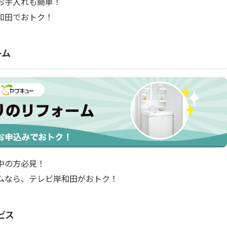
お手入れも簡単！
和田でおトク！
ーム
中の方必見！
ムなら、テレビ岸和田がおトク！
ビス