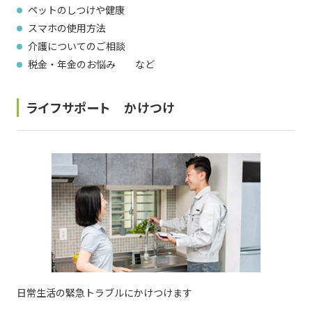
ペットのしつけや健康
個人情報保護に関する基
個人情報の保護に関する
スマホの使用方法
本方針
公表事項
介護についてのご相談
番組放送基準
放送番組審議会
税金・年金のお悩み など
よくある質問
マスコットファミリー
ライフサポート かけつけ
サイトマップ
日常生活の緊急トラブルにかけつけます