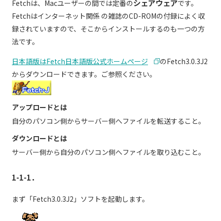
現在ご利用中の方
シェアウェア
Fetchは、Macユーザーの間では定番の
です。
Fetchはインターネット関係 の雑誌のCD-ROMの付録によく収
録されていますので、そこからインストールするのも一つの方
お問い合わせ
法です。
日本語版はFetch日本語版公式ホームページ
のFetch3.0.3J2
からダウンロードできます。ご参照ください。
お問い合わせ
アップロードとは
ご加入お申し込み・資
自分のパソコン側からサーバー側へファイルを転送すること。
料請求
ダウンロードとは
サーバー側から自分のパソコン側へファイルを取り込むこと。
資料請求
1-1-1．
まず「Fetch3.0.3J2」ソフトを起動します。
企業情報
アクセス
採用情報
契約約款