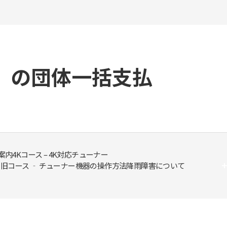
）の団体一括支払
金案内
4Kコース – 4K対応チューナー
旧コース ‐ チューナー
機器の操作方法
降雨障害について