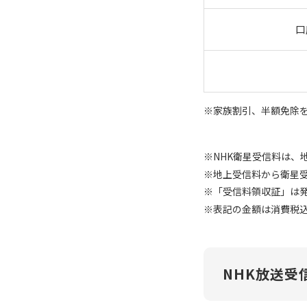
口
家族割引、半額免除
NHK衛星受信料は、
地上受信料から衛星
「
受信料領収証
」は
表記の金額は消費税
NHK放送受