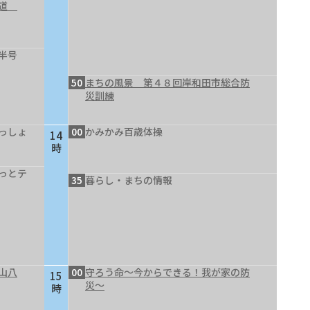
の道
半号
50
まちの風景 第４８回岸和田市総合防
災訓練
っしょ
00
かみかみ百歳体操
14
時
っとテ
35
暮らし・まちの情報
山八
00
守ろう命～今からできる！我が家の防
15
災～
時