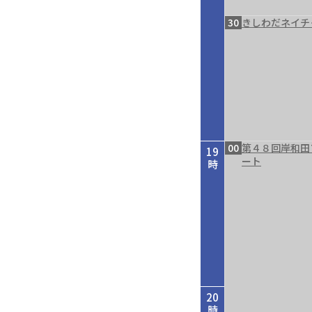
30
きしわだネイチ
00
第４８回岸和田
19
ート
時
20
時