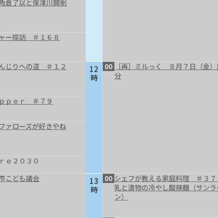
～角倉了以と保津川開削
ャー探訪 ＃１６８
んじりへの道 ＃１２
00
［再］ミルっく ８月７日（金）
12
分
時
ｐｐｅｒ ＃７９
ファローズが好きやね
ｒｅ２０３０
市こども議会
00
シェフが教える家庭料理 ＃３７
13
乳と漬物の冷やし酸辣麺（サンラ
時
ン）