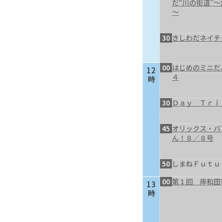
だ“川の街道”
～
30
きしわだネイチ
00
はじめのミニだ
12
４
時
30
Ｄａｙ Ｔｒｉ
45
オリックス・バ
ん！８／８号
50
しまねＦｕｔｕ
00
第１回 岸和田
13
時