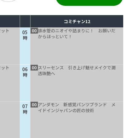
コミチャン12
セット
00
排水管のニオイや詰まりに！ お願いだ
05
からほっといて！
時
セット
00
スリーセンス 引き上げ魅せメイクで潤
06
透珠艶へ
時
00
アンダモン 新感覚パンツブランド メ
07
イドインジャパンの匠の技術
時