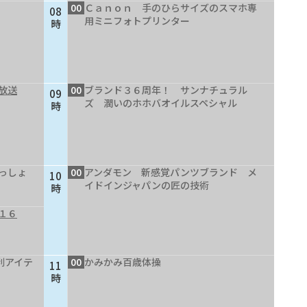
00
Ｃａｎｏｎ 手のひらサイズのスマホ専
08
用ミニフォトプリンター
時
放送
00
ブランド３６周年！ サンナチュラル
09
ズ 潤いのホホバオイルスペシャル
時
っしょ
00
アンダモン 新感覚パンツブランド メ
10
イドインジャパンの匠の技術
時
１６
利アイテ
00
かみかみ百歳体操
11
時