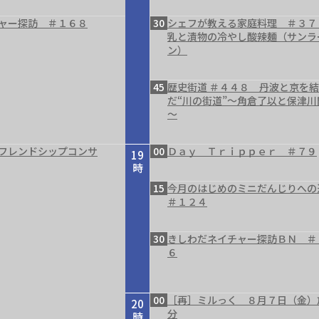
ャー探訪 ＃１６８
30
シェフが教える家庭料理 ＃３７
乳と漬物の冷やし酸辣麺（サンラ
ン）
45
歴史街道 ＃４４８ 丹波と京を
だ“川の街道”～角倉了以と保津川
～
フレンドシップコンサ
00
Ｄａｙ Ｔｒｉｐｐｅｒ ＃７９
19
時
15
今月のはじめのミニだんじりへ
＃１２４
30
きしわだネイチャー探訪ＢＮ ＃
６
00
［再］ミルっく ８月７日（金）
20
分
時