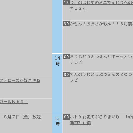
15
今月のはじめのミニだんじりへ
＃１２４
30
かもん！おおさかもん！！８月前
00
おうじどうぶつえんとずーっとい
14
テレビ
時
30
てんのうじどうぶつえんのＺＯＯ
レビ
ファローズが好きやね
ガールＮＥＸＴ
 ８月７日（金）放送
00
ホトケ女史のぶらりまいり 「郡
15
幡神社」編
時