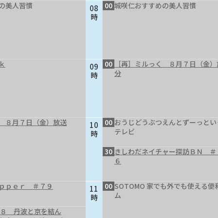
の美人習慣
00
城咲仁おすすめの美人習慣
08
時
ｋ
00
［再］ミルっく ８月７日（金）
09
分
時
 ８月７日（金）放送
00
おうじどうぶつえんとずーっとい
10
テレビ
時
30
きしわだネイチャー探訪ＢＮ ＃
６
ｐｐｅｒ ＃７９
00
SOTOMO 家でも外でも使える便
11
ム
時
４８ 丹波と京を結ん