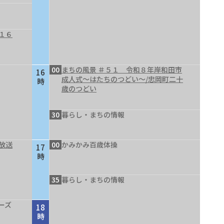
１６
00
まちの風景 ＃５１ 令和８年岸和田市
16
成人式～はたちのつどい～/忠岡町二十
時
歳のつどい
30
暮らし・まちの情報
放送
00
かみかみ百歳体操
17
時
35
暮らし・まちの情報
ーズ
18
時