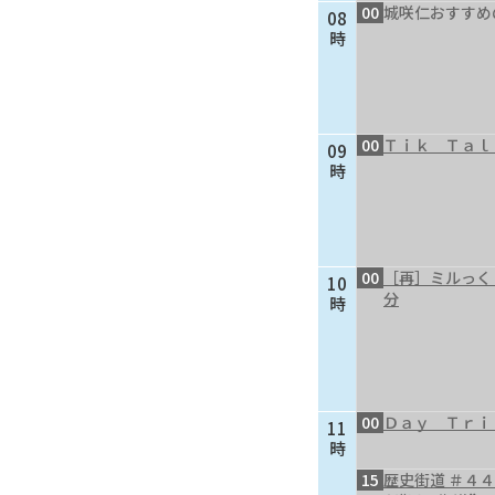
00
城咲仁おすすめ
08
時
00
Ｔｉｋ Ｔａｌ
09
時
00
［再］ミルっく
10
分
時
00
Ｄａｙ Ｔｒｉ
11
時
15
歴史街道 ＃４