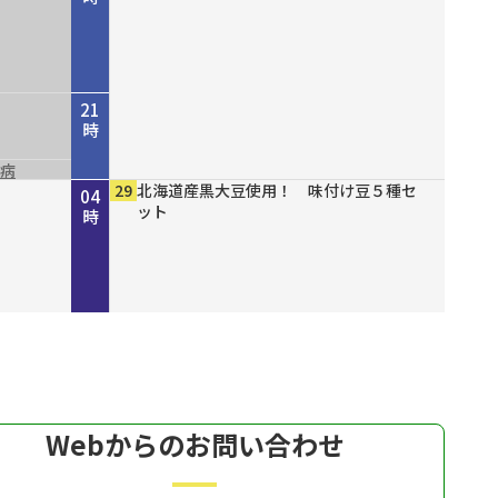
21
時
尿病
山八
結ん
１６
ズセー
ファッショ
00
10
00
30
00
00
00
00
00
29
NHK NEWSLINE
NHK WORLD-JAPAN Special program
守ろう命プラス～今からできる！我が家
災害に備える～地震編～
ショップスターバリュー チェンジ 美
緊急開催！ 真夏の大特価市モズ
有機クコピューレ１００％！ オーガニ
ブレスエアー ベストフィットピロー
備長炭仕上げ こだわりのやきとり缶詰
北海道産黒大豆使用！ 味付け豆５種セ
22
23
00
01
02
03
04
開削
の防災～
白の日スペシャル
ックゴジベリージュース
２ 通気性抜群で背中までサポート
ット
時
時
時
時
時
時
時
Webからのお問い合わせ