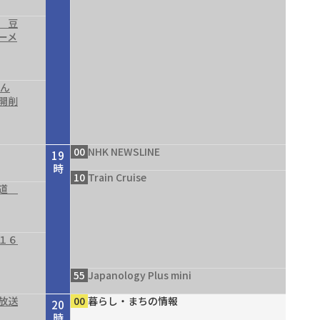
 豆
ーメ
結ん
開削
00
NHK NEWSLINE
19
時
10
Train Cruise
の道
１６
55
Japanology Plus mini
放送
00
暮らし・まちの情報
20
時