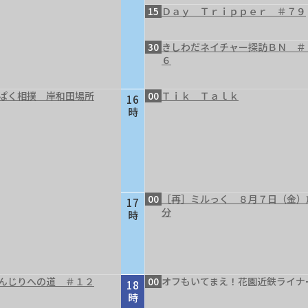
15
Ｄａｙ Ｔｒｉｐｐｅｒ ＃７９
30
きしわだネイチャー探訪ＢＮ ＃
６
ぱく相撲 岸和田場所
00
Ｔｉｋ Ｔａｌｋ
16
時
00
［再］ミルっく ８月７日（金）
17
分
時
んじりへの道 ＃１２
00
オフもいてまえ！花園近鉄ライナ
18
時