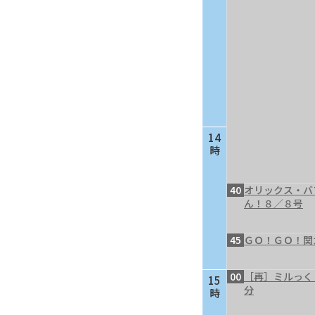
14
時
40
オリックス・バ
ん！８／８号
45
ＧＯ！ＧＯ！関
00
［再］ミルっく
15
分
時