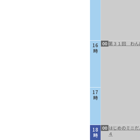
00
第３１回 わん
16
時
17
時
00
はじめのミニだ
18
４
時