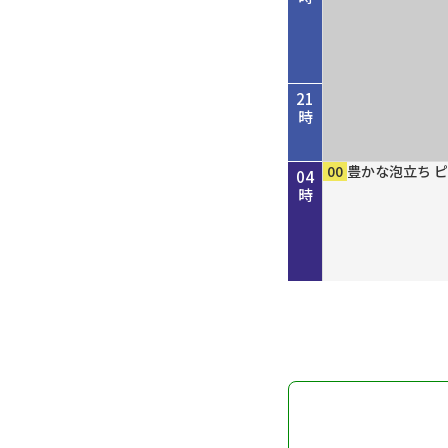
21
時
45
00
50
00
00
15
30
45
00
00
00
00
歴史街道 ＃４
考えよう「平和
しまねＦｕｔｕ
［再］ミルっく
ホトケ女史のぶ
歴史街道 ＃４
Ｄａｙ Ｔｒｉ
ＧＯ！ＧＯ！関
MAHARA MO
豊かな泡立ち 
豊かな泡立ち 
豊かな泡立ち 
22
23
00
01
02
03
04
だ“川の街道”
を殺すまで”サ
分
幡神社」編
だ“川の街道”
ン
時
時
時
時
時
時
時
～
記録
～