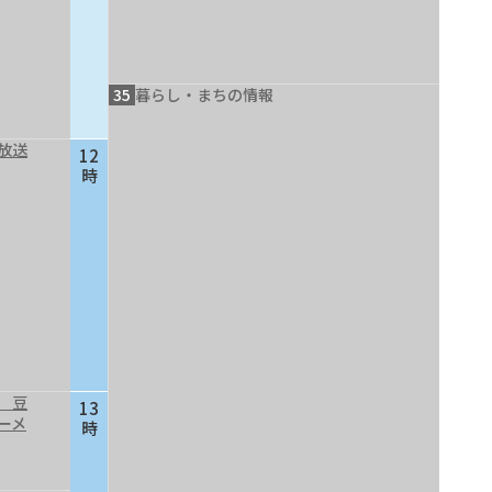
35
暮らし・まちの情報
放送
12
時
 豆
13
ーメ
時