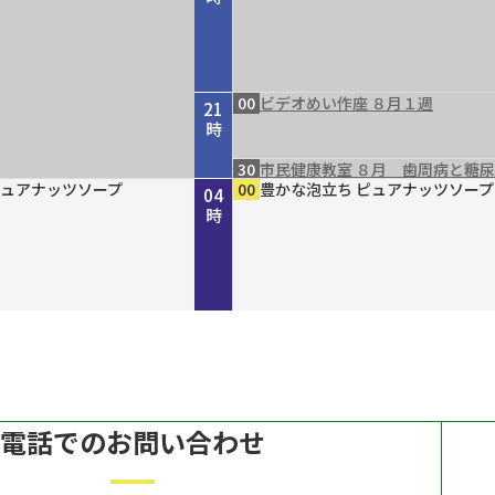
00
ビデオめい作座 ８月１週
21
時
30
市民健康教室 ８月 歯周病と糖
４８ 丹波と京を結ん
」２０２６ “最後の１人
ｒｅ２０３０
 ８月７日（金）放送
らりまいり 「郡山八
４８ 丹波と京を結ん
ｐｐｅｒ ＃７９
ガールＮＥＸＴ
DERN エスニックファッショ
ピュアナッツソープ
ピュアナッツソープ
ピュアナッツソープ
45
00
15
30
00
00
00
00
00
00
倍×テレ
ホトケ女史のぶらりまいり 「郡
歴史街道 ＃４４８ 丹波と京を
きしわだネイチャー探訪ＢＮ ＃
ルナジュメールファッショングッ
豊かな泡立ち ピュアナッツソープ
MAHARA MODERN エスニック
豊かな泡立ち ピュアナッツソープ
豊かな泡立ち ピュアナッツソープ
豊かな泡立ち ピュアナッツソープ
22
23
00
01
02
03
04
～角倉了以と保津川開削
イパン戦 発掘・米軍録音
～角倉了以と保津川開削
幡神社」編
だ“川の街道”～角倉了以と保津川
６
ル
ン
時
時
時
時
時
時
時
～
電話でのお問い合わせ