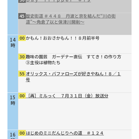
45
歴史街道 ＃４４８ 丹波と京を結んだ“川の街
道”～角倉了以と保津川開削～
00
かもん！おおさかもん！！８月前半号
14
時
30
趣味の園芸 ガーデナー直伝 すてき！の作り方
③主役は植物たち
55
オリックス・バファローズが好きやねん！８／１
号
00
［再］ミルっく ７月３１日（金）放送分
15
時
00
はじめのミニだんじりへの道 ＃１２４
16