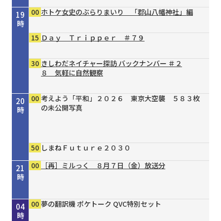
00
ホトケ女史のぶらりまいり 「郡山八幡神社」編
19
時
15
Ｄａｙ Ｔｒｉｐｐｅｒ ＃７９
30
きしわだネイチャー探訪 バックナンバー ＃２
８ 気軽に自然観察
00
考えよう「平和」２０２６ 東京大空襲 ５８３枚
20
の未公開写真
時
50
しまねＦｕｔｕｒｅ２０３０
00
［再］ミルっく ８月７日（金）放送分
21
時
00
15
30
00
00
30
55
00
00
00
00
Ｄａｙ Ｔｒｉｐｐｅｒ ＃７９
シェフが教える家庭料理 ＃３７ 豆乳と漬物の
タイガースＶ特急 ８／４号
［再］ミルっく ８月７日（金）放送分
はじめのミニだんじりへの道 ＃１２４
趣味の園芸 ガーデナー直伝 すてき！の作り方
オリックス・バファローズが好きやねん！８／１
銀座トマト ドクターズサプリ
夢の翻訳機 ポケトーク QVC特別セット
夢の翻訳機 ポケトーク QVC特別セット
夢の翻訳機 ポケトーク QVC特別セット
22
23
00
01
02
03
04
冷やし酸辣麺（サンラーメン）
③主役は植物たち
号
時
時
時
時
時
時
時