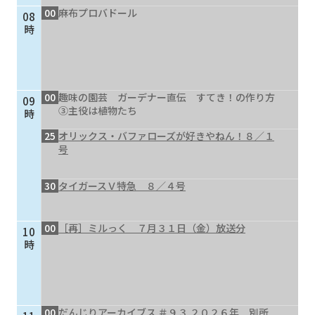
00
麻布プロバドール
08
個人情報保護に関する基
個人情報の保護に関する
時
本方針
公表事項
番組放送基準
放送番組審議会
よくある質問
マスコットファミリー
00
趣味の園芸 ガーデナー直伝 すてき！の作り方
09
サイトマップ
③主役は植物たち
時
25
オリックス・バファローズが好きやねん！８／１
号
30
タイガースＶ特急 ８／４号
00
［再］ミルっく ７月３１日（金）放送分
10
時
00
だんじりアーカイブス ＃９３ ２０２６年 別所