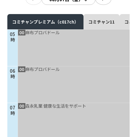
現在ご利用中の方
お問い合わせ
コミチャンプレミアム（c017ch）
コミチャン11
コミチ
00
麻布プロバドール
05
時
お問い合わせ
00
麻布プロバドール
06
ご加入お申し込み・資
時
料請求
資料請求
00
森永乳業 健康な生活をサポート
07
時
企業情報
アクセス
採用情報
契約約款