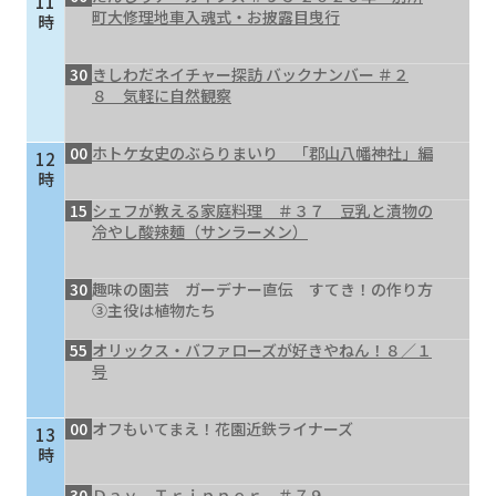
11
町大修理地車入魂式・お披露目曳行
時
30
きしわだネイチャー探訪 バックナンバー ＃２
８ 気軽に自然観察
00
ホトケ女史のぶらりまいり 「郡山八幡神社」編
12
時
15
シェフが教える家庭料理 ＃３７ 豆乳と漬物の
冷やし酸辣麺（サンラーメン）
30
趣味の園芸 ガーデナー直伝 すてき！の作り方
③主役は植物たち
55
オリックス・バファローズが好きやねん！８／１
号
00
オフもいてまえ！花園近鉄ライナーズ
13
時
30
Ｄａｙ Ｔｒｉｐｐｅｒ ＃７９