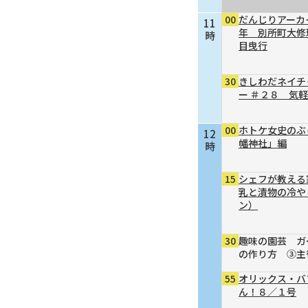
00
だんじりアーカ
11
年 別所町大修
時
目曳行
30
きしわだネイチ
ー ＃２８ 気
00
ホトケ女史のぶ
12
幡神社」編
時
15
シェフが教える
乳と漬物の冷や
ン）
30
趣味の園芸 ガ
の作り方 ③主
55
オリックス・バ
ん！８／１号