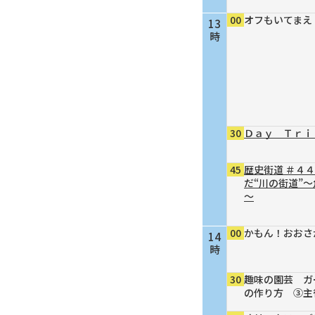
00
オフもいてまえ
13
時
30
Ｄａｙ Ｔｒｉ
45
歴史街道 ＃４
だ“川の街道”
～
00
かもん！おおさ
14
時
30
趣味の園芸 ガ
の作り方 ③主