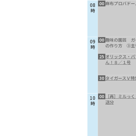
00
麻布プロバドー
08
時
00
趣味の園芸 ガ
09
の作り方 ③主
時
25
オリックス・バ
ん！８／１号
30
タイガースＶ特
00
［再］ミルっく
10
送分
時