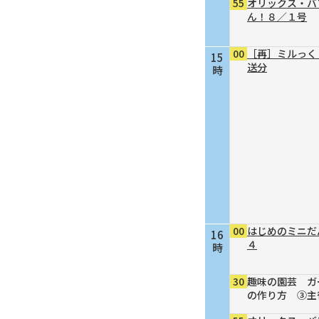
55
オリックス・バ
ん！８／１号
00
［再］ミルっく
15
送分
時
00
はじめのミニだ
16
４
時
30
趣味の園芸 ガ
の作り方 ③主