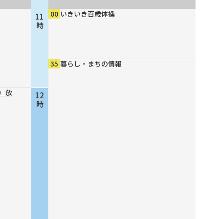
00
いきいき百歳体操
11
時
35
暮らし・まちの情報
）放
12
時