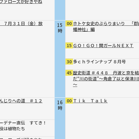
ファローズが好きやね
 ７月３１日（金）放
00
ホトケ女史のぶらりまいり 「郡
15
幡神社」編
時
15
ＧＯ！ＧＯ！関ガールＮＥＸＴ
30
多ｃｈラインナップ ８月号
45
歴史街道 ＃４４８ 丹波と京を
だ“川の街道”～角倉了以と保津川
～
んじりへの道 ＃１２
00
Ｔｉｋ Ｔａｌｋ
16
時
ーデナー直伝 すてき！
役は植物たち