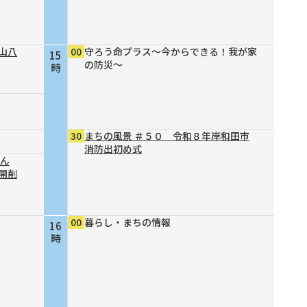
山八
00
守ろう命プラス～今からできる！我が家
15
の防災～
時
30
まちの風景 ＃５０ 令和８年岸和田市
消防出初め式
結ん
開削
00
暮らし・まちの情報
16
時