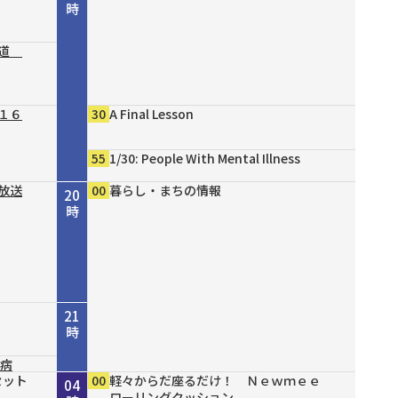
時
の道
１６
30
A Final Lesson
55
1/30: People With Mental Illness
放送
00
暮らし・まちの情報
20
時
21
時
尿病
セット
セット
セット
セット
00
30
00
00
00
00
00
00
NHK NEWSLINE
まちの風景 ＃５１ 令和８年岸和田市
守ろう命～今からできる！我が家の防
ショップスターバリュー アンダモン
ハイパワーで氷も冷凍食材もなめらか
ペスカ サロン発 渾身のツヤハリケア
夜更けのライブセレクション ホーム編
軽々からだ座るだけ！ Ｎｅｗｍｅｅ
22
23
00
01
02
03
04
成人式～はたちのつどい～/忠岡町二十
災～
新感覚パンツブランド！
タイガー コンパクトミキサー
スペシャル
ローリングクッション