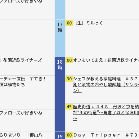
ファローズが好きやね
00
［生］ミルっく
17
時
！花園近鉄ライナーズ
00
オフもいてまえ！花園近鉄ライナ
18
時
ーデナー直伝 すてき！
30
シェフが教える家庭料理 ＃３７
役は植物たち
乳と漬物の冷やし酸辣麺（サンラ
ン）
45
歴史街道 ＃４４８ 丹波と京を
だ“川の街道”～角倉了以と保津川
ファローズが好きやね
～
らりまいり 「郡山八
00
Ｄａｙ Ｔｒｉｐｐｅｒ ＃７９
19