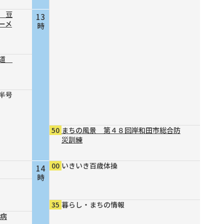
 豆
13
ーメ
時
の道
半号
50
まちの風景 第４８回岸和田市総合防
災訓練
00
いきいき百歳体操
14
時
35
暮らし・まちの情報
尿病