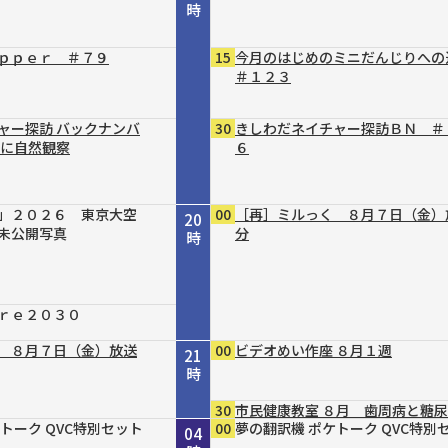
時
ｐｐｅｒ ＃７９
15
今月のはじめのミニだんじりへ
＃１２３
ャー探訪 バックナンバ
30
きしわだネイチャー探訪ＢＮ ＃
軽に自然観察
６
」２０２６ 東京大空
00
［再］ミルっく ８月７日（金）
20
未公開写真
分
時
ｒｅ２０３０
 ８月７日（金）放送
00
ビデオめい作座 ８月１週
21
時
30
市民健康教室 ８月 歯周病と糖
ｐｐｅｒ ＃７９
家庭料理 ＃３７ 豆
急 ８／４号
 ８月７日（金）放送
んじりへの道 ＃１２
ーデナー直伝 すてき！
ファローズが好きやね
クターズサプリ
トーク QVC特別セット
トーク QVC特別セット
トーク QVC特別セット
45
00
00
00
00
00
00
00
倍×テレ
Ｔｉｋ Ｔａｌｋ
ウェルスマイル
夢の翻訳機 ポケトーク QVC特別
銀座トマト ドクターズサプリ
夢の翻訳機 ポケトーク QVC特別
夢の翻訳機 ポケトーク QVC特別
夢の翻訳機 ポケトーク QVC特別
22
23
00
01
02
03
04
し酸辣麺（サンラーメ
役は植物たち