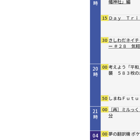
幡神社」編
時
15
Ｄａｙ Ｔｒｉ
30
きしわだネイチ
ー ＃２８ 気
00
考えよう「平和
20
襲 ５８３枚の
時
50
しまねＦｕｔｕ
00
［再］ミルっく
21
分
時
00
15
30
00
00
30
55
00
00
00
00
Ｄａｙ Ｔｒｉ
シェフが教える
タイガースＶ特
［再］ミルっく
はじめのミニだ
趣味の園芸 ガ
オリックス・バ
銀座トマト ド
夢の翻訳機 ポケ
夢の翻訳機 ポケ
夢の翻訳機 ポケ
22
23
00
01
02
03
04
乳と漬物の冷や
分
４
の作り方 ③主
ん！８／１号