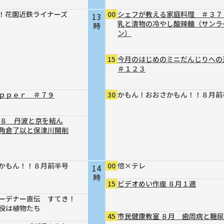
！花園近鉄ライナーズ
00
シェフが教える家庭料理 ＃３７
13
乳と漬物の冷やし酸辣麺（サンラ
時
ン）
15
今月のはじめのミニだんじりへ
＃１２３
ｐｐｅｒ ＃７９
30
かもん！おおさかもん！！８月前
４８ 丹波と京を結ん
～角倉了以と保津川開削
かもん！！８月前半号
00
倍×テレ
14
時
15
ビデオめい作座 ８月１週
ーデナー直伝 すてき！
役は植物たち
45
市民健康教室 ８月 歯周病と糖