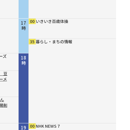
00
いきいき百歳体操
17
時
35
暮らし・まちの情報
ーズ
18
時
 豆
ーメ
結ん
開削
00
NHK NEWS 7
19