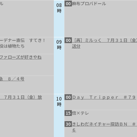
ル
00
麻布プロバドール
08
時
ーデナー直伝 すてき！
00
［再］ミルっく ７月３１日（金
09
役は植物たち
送分
時
ファローズが好きやね
急 ８／４号
 ７月３１日（金）放
00
Ｄａｙ Ｔｒｉｐｐｅｒ ＃７９
10
時
15
倍×テレ
30
きしわだネイチャー探訪ＢＮ ＃
６