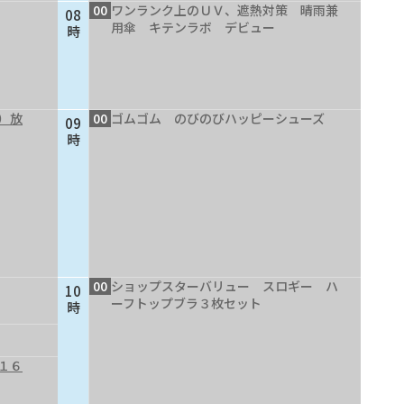
00
ワンランク上のＵＶ、遮熱対策 晴雨兼
08
用傘 キテンラボ デビュー
時
）放
00
ゴムゴム のびのびハッピーシューズ
09
時
00
ショップスターバリュー スロギー ハ
10
ーフトップブラ３枚セット
時
１６