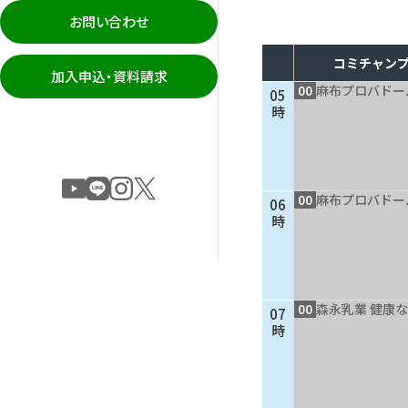
お問い合わせ
コミチャンプ
加入申込・資料請求
00
麻布プロバドー
05
時
00
麻布プロバドー
06
時
00
森永乳業 健康
07
時