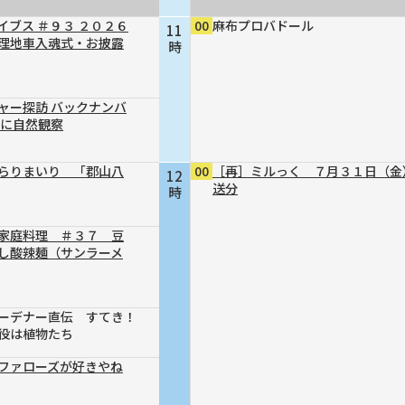
イブス ＃９３ ２０２６
00
麻布プロバドール
11
理地車入魂式・お披露
時
ャー探訪 バックナンバ
軽に自然観察
らりまいり 「郡山八
00
［再］ミルっく ７月３１日（金
12
送分
時
家庭料理 ＃３７ 豆
し酸辣麺（サンラーメ
ーデナー直伝 すてき！
役は植物たち
ファローズが好きやね