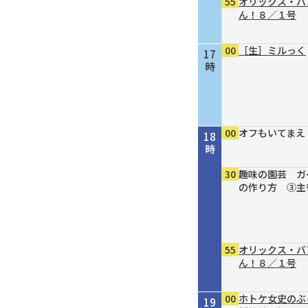
55
オリックス・バ
ん！８／１号
00
［生］ミルっく
17
時
00
オフもいてまえ
18
時
30
趣味の園芸 ガ
の作り方 ③主
55
オリックス・バ
ん！８／１号
00
ホトケ女史のぶ
19