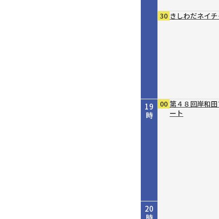
30
きしわだネイチ
00
第４８回岸和田
19
ート
時
20
時