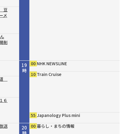
 豆
ーメ
結ん
開削
00
NHK NEWSLINE
19
時
10
Train Cruise
の道
１６
55
Japanology Plus mini
放送
00
暮らし・まちの情報
20
時