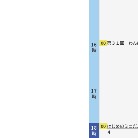
00
第３１回 わん
16
時
17
時
00
はじめのミニだ
18
４
時