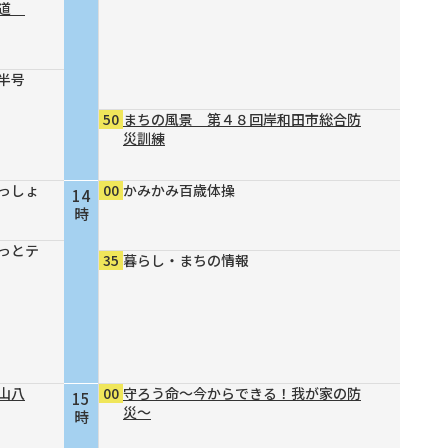
の道
半号
50
まちの風景 第４８回岸和田市総合防
災訓練
っしょ
00
かみかみ百歳体操
14
時
っとテ
35
暮らし・まちの情報
山八
00
守ろう命～今からできる！我が家の防
15
災～
時