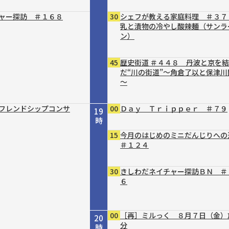
ャー探訪 ＃１６８
30
シェフが教える家庭料理 ＃３７
乳と漬物の冷やし酸辣麺（サンラ
ン）
45
歴史街道 ＃４４８ 丹波と京を
だ“川の街道”～角倉了以と保津川
～
フレンドシップコンサ
00
Ｄａｙ Ｔｒｉｐｐｅｒ ＃７９
19
時
15
今月のはじめのミニだんじりへ
＃１２４
30
きしわだネイチャー探訪ＢＮ ＃
６
00
［再］ミルっく ８月７日（金）
20
分
時