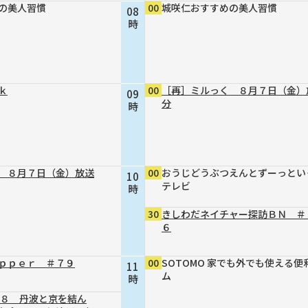
の美人習慣
00
城咲仁おすすめの美人習慣
08
時
ｋ
00
［再］ミルっく ８月７日（金）
09
分
時
 ８月７日（金）放送
00
おうじどうぶつえんとずーっとい
10
テレビ
時
30
きしわだネイチャー探訪ＢＮ ＃
６
ｐｐｅｒ ＃７９
00
SOTOMO 家でも外でも使える便
11
ム
時
４８ 丹波と京を結ん