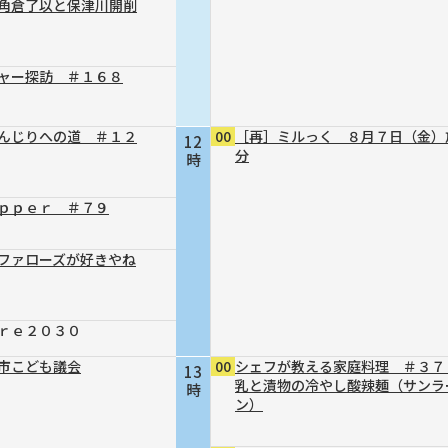
～角倉了以と保津川開削
ャー探訪 ＃１６８
んじりへの道 ＃１２
00
［再］ミルっく ８月７日（金）
12
分
時
ｐｐｅｒ ＃７９
ファローズが好きやね
ｒｅ２０３０
市こども議会
00
シェフが教える家庭料理 ＃３７
13
乳と漬物の冷やし酸辣麺（サンラ
時
ン）