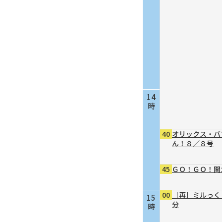
14
時
40
オリックス・バ
ん！８／８号
45
ＧＯ！ＧＯ！関
00
［再］ミルっく
15
分
時