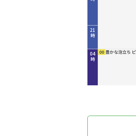
21
時
45
00
50
00
00
15
30
45
00
00
00
00
歴史街道 ＃４
考えよう「平和
しまねＦｕｔｕ
［再］ミルっく
ホトケ女史のぶ
歴史街道 ＃４
Ｄａｙ Ｔｒｉ
ＧＯ！ＧＯ！関
MAHARA MO
豊かな泡立ち 
豊かな泡立ち 
豊かな泡立ち 
22
23
00
01
02
03
04
だ“川の街道”
を殺すまで”サ
分
幡神社」編
だ“川の街道”
ン
時
時
時
時
時
時
時
～
記録
～