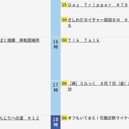
15
Ｄａｙ Ｔｒｉｐｐｅｒ ＃７９
30
きしわだネイチャー探訪ＢＮ ＃
６
ぱく相撲 岸和田場所
00
Ｔｉｋ Ｔａｌｋ
16
時
00
［再］ミルっく ８月７日（金）
17
分
時
んじりへの道 ＃１２
00
オフもいてまえ！花園近鉄ライナ
18
時