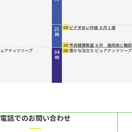
00
ビデオめい作座 ８月１週
21
時
30
市民健康教室 ８月 歯周病と糖
４８ 丹波と京を結ん
」２０２６ “最後の１人
ｒｅ２０３０
 ８月７日（金）放送
らりまいり 「郡山八
４８ 丹波と京を結ん
ｐｐｅｒ ＃７９
ガールＮＥＸＴ
DERN エスニックファッショ
ピュアナッツソープ
ピュアナッツソープ
ピュアナッツソープ
45
00
15
30
00
00
00
00
00
00
倍×テレ
ホトケ女史のぶらりまいり 「郡
歴史街道 ＃４４８ 丹波と京を
きしわだネイチャー探訪ＢＮ ＃
ルナジュメールファッショングッ
豊かな泡立ち ピュアナッツソープ
MAHARA MODERN エスニック
豊かな泡立ち ピュアナッツソープ
豊かな泡立ち ピュアナッツソープ
豊かな泡立ち ピュアナッツソープ
22
23
00
01
02
03
04
～角倉了以と保津川開削
イパン戦 発掘・米軍録音
～角倉了以と保津川開削
幡神社」編
だ“川の街道”～角倉了以と保津川
６
ル
ン
時
時
時
時
時
時
時
～
電話でのお問い合わせ