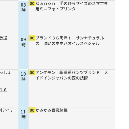
00
Ｃａｎｏｎ 手のひらサイズのスマホ専
08
用ミニフォトプリンター
時
放送
00
ブランド３６周年！ サンナチュラル
09
ズ 潤いのホホバオイルスペシャル
時
っしょ
00
アンダモン 新感覚パンツブランド メ
10
イドインジャパンの匠の技術
時
１６
利アイテ
00
かみかみ百歳体操
11
時