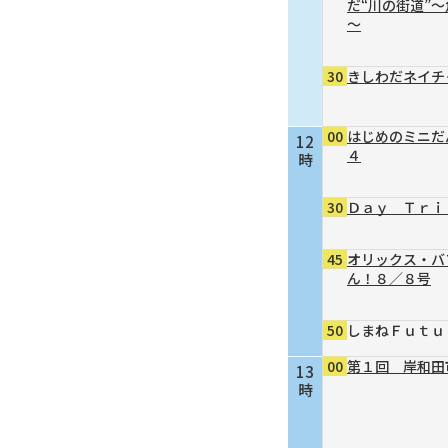
だ“川の街道”
～
30
きしわだネイチ
00
はじめのミニだ
12
４
時
30
Ｄａｙ Ｔｒｉ
45
オリックス・バ
ん！８／８号
50
しまねＦｕｔｕ
00
第１回 岸和田
13
時