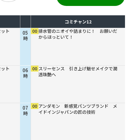
コミチャン12
セット
00
排水管のニオイや詰まりに！ お願いだ
05
からほっといて！
時
セット
00
スリーセンス 引き上げ魅せメイクで潤
06
透珠艶へ
時
00
アンダモン 新感覚パンツブランド メ
07
イドインジャパンの匠の技術
時