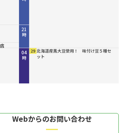
21
時
尿病
山八
結ん
１６
ズセー
ファッショ
00
10
00
30
00
00
00
00
00
29
NHK NEWSLINE
NHK WORLD-JAPAN Special program
守ろう命プラス～今からできる！我が家
災害に備える～地震編～
ショップスターバリュー チェンジ 美
緊急開催！ 真夏の大特価市モズ
有機クコピューレ１００％！ オーガニ
ブレスエアー ベストフィットピロー
備長炭仕上げ こだわりのやきとり缶詰
北海道産黒大豆使用！ 味付け豆５種セ
22
23
00
01
02
03
04
開削
の防災～
白の日スペシャル
ックゴジベリージュース
２ 通気性抜群で背中までサポート
ット
時
時
時
時
時
時
時
Webからのお問い合わせ