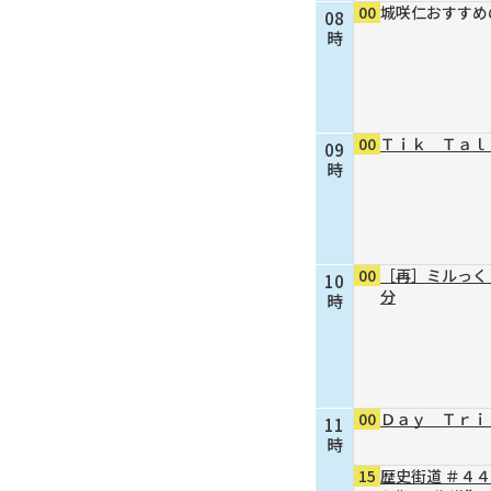
00
城咲仁おすすめ
08
時
00
Ｔｉｋ Ｔａｌ
09
時
00
［再］ミルっく
10
分
時
00
Ｄａｙ Ｔｒｉ
11
時
15
歴史街道 ＃４