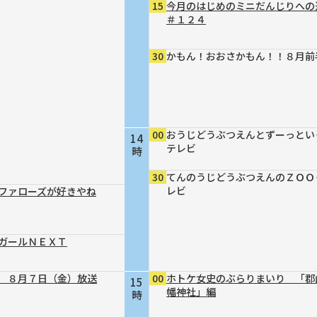
15
今月のはじめのミニだんじりへ
＃１２４
30
かもん！おおさかもん！！８月前
00
おうじどうぶつえんとずーっとい
14
テレビ
時
30
てんのうじどうぶつえんのＺＯＯ
レビ
ファローズが好きやね
ガールＮＥＸＴ
 ８月７日（金）放送
00
ホトケ女史のぶらりまいり 「郡
15
幡神社」編
時