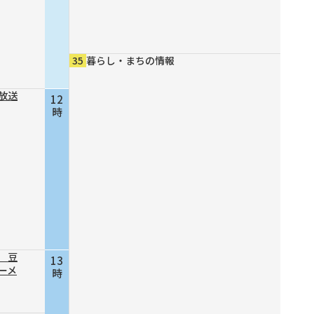
35
暮らし・まちの情報
放送
12
時
 豆
13
ーメ
時