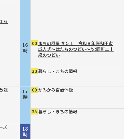
１６
00
まちの風景 ＃５１ 令和８年岸和田市
16
成人式～はたちのつどい～/忠岡町二十
時
歳のつどい
30
暮らし・まちの情報
放送
00
かみかみ百歳体操
17
時
35
暮らし・まちの情報
ーズ
18
時