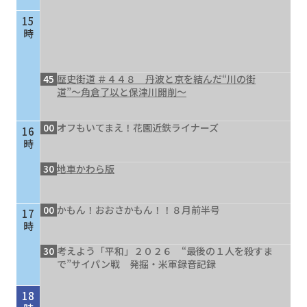
15
時
45
歴史街道 ＃４４８ 丹波と京を結んだ“川の街
道”～角倉了以と保津川開削～
00
オフもいてまえ！花園近鉄ライナーズ
16
時
30
地車かわら版
00
かもん！おおさかもん！！８月前半号
17
時
30
考えよう「平和」２０２６ “最後の１人を殺すま
で”サイパン戦 発掘・米軍録音記録
18