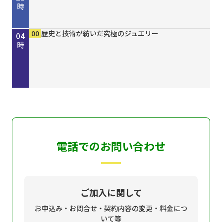
時
00
30
00
15
30
45
50
00
15
30
00
00
00
00
きしわだネイチャー探訪 ＃１６８
地車かわら版
Ｄａｙ Ｔｒｉｐｐｅｒ ＃７９
歴史街道 ＃４４８ 丹波と京を結んだ“川の街
ＧＯ！ＧＯ！関ガールＮＥＸＴ
オリックス・バファローズが好きやねん！８／８
しまねＦｕｔｕｒｅ２０３０
ホトケ女史のぶらりまいり 「郡山八幡神社」編
歴史街道 ＃４４８ 丹波と京を結んだ“川の街
地車かわら版
誰でも簡単にオシャレネイル HOMEI
歴史と技術が紡いだ究極のジュエリー
歴史と技術が紡いだ究極のジュエリー
歴史と技術が紡いだ究極のジュエリー
22
23
00
01
02
03
04
道”～角倉了以と保津川開削～
号
道”～角倉了以と保津川開削～
時
時
時
時
時
時
時
電話でのお問い合わせ
ご加入に関して
お申込み・お問合せ・契約内容の変更・料金につ
いて等