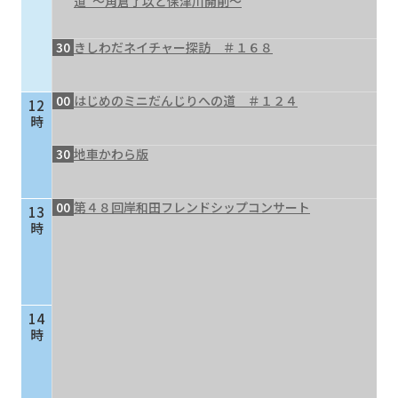
道”～角倉了以と保津川開削～
30
きしわだネイチャー探訪 ＃１６８
00
はじめのミニだんじりへの道 ＃１２４
12
時
30
地車かわら版
00
第４８回岸和田フレンドシップコンサート
13
時
14
時