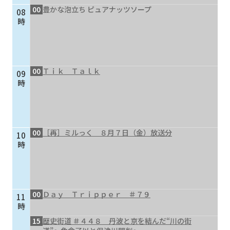
00
豊かな泡立ち ピュアナッツソープ
08
個人情報保護に関する基
個人情報の保護に関する
時
本方針
公表事項
番組放送基準
放送番組審議会
よくある質問
マスコットファミリー
00
Ｔｉｋ Ｔａｌｋ
09
サイトマップ
時
00
［再］ミルっく ８月７日（金）放送分
10
時
00
Ｄａｙ Ｔｒｉｐｐｅｒ ＃７９
11
時
15
歴史街道 ＃４４８ 丹波と京を結んだ“川の街