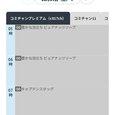
現在ご利用中の方
お問い合わせ
コミチャンプレミアム（c017ch）
コミチャン11
コミチ
00
豊かな泡立ち ピュアナッツソープ
05
時
お問い合わせ
00
豊かな泡立ち ピュアナッツソープ
06
ご加入お申し込み・資
時
料請求
資料請求
00
キャプテンスタッグ
07
時
企業情報
アクセス
採用情報
契約約款