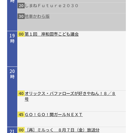
時
20
しまねＦｕｔｕｒｅ２０３０
30
地車かわら版
00
第１回 岸和田市こども議会
19
時
20
時
40
オリックス・バファローズが好きやねん！８／８
号
45
ＧＯ！ＧＯ！関ガールＮＥＸＴ
00
［再］ミルっく ８月７日（金）放送分
21