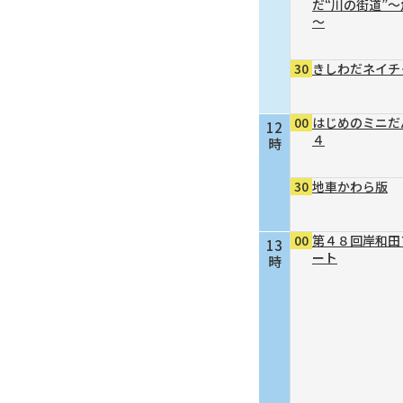
だ“川の街道”
～
30
きしわだネイチ
00
はじめのミニだ
12
４
時
30
地車かわら版
00
第４８回岸和田
13
ート
時