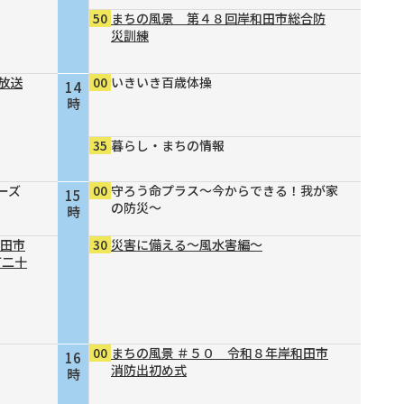
50
まちの風景 第４８回岸和田市総合防
災訓練
放送
00
いきいき百歳体操
14
時
35
暮らし・まちの情報
ーズ
00
守ろう命プラス～今からできる！我が家
15
の防災～
時
和田市
30
災害に備える～風水害編～
町二十
00
まちの風景 ＃５０ 令和８年岸和田市
16
消防出初め式
時