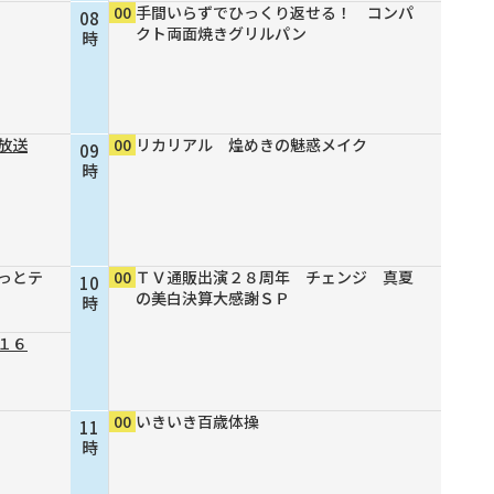
00
手間いらずでひっくり返せる！ コンパ
08
クト両面焼きグリルパン
時
放送
00
リカリアル 煌めきの魅惑メイク
09
時
っとテ
00
ＴＶ通販出演２８周年 チェンジ 真夏
10
の美白決算大感謝ＳＰ
時
１６
00
いきいき百歳体操
11
時