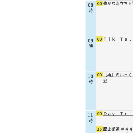
00
豊かな泡立ち 
08
時
00
Ｔｉｋ Ｔａｌ
09
時
00
［再］ミルっく
10
分
時
00
Ｄａｙ Ｔｒｉ
11
時
15
歴史街道 ＃４