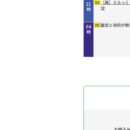
00
［再］ミルっく
21
分
時
00
30
00
15
30
45
50
00
15
30
00
00
00
00
きしわだネイチ
地車かわら版
Ｄａｙ Ｔｒｉ
歴史街道 ＃４
ＧＯ！ＧＯ！関
オリックス・バ
しまねＦｕｔｕ
ホトケ女史のぶ
歴史街道 ＃４
地車かわら版
誰でも簡単にオシ
歴史と技術が紡
歴史と技術が紡
歴史と技術が紡
22
23
00
01
02
03
04
だ“川の街道”
ん！８／８号
幡神社」編
だ“川の街道”
時
時
時
時
時
時
時
～
～
お申込