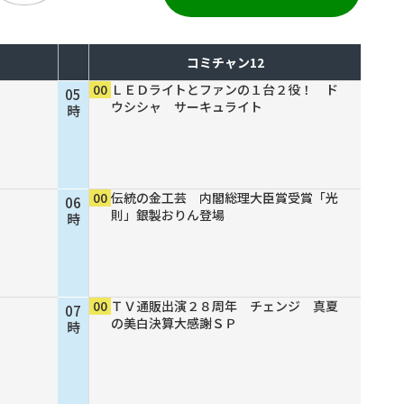
コミチャン12
00
ＬＥＤライトとファンの１台２役！ ド
05
ウシシャ サーキュライト
時
00
伝統の金工芸 内閣総理大臣賞受賞「光
06
則」銀製おりん登場
時
00
ＴＶ通販出演２８周年 チェンジ 真夏
07
の美白決算大感謝ＳＰ
時