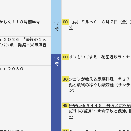
かもん！！８月前半号
00
［再］ミルっく ８月７日（金）
17
分
時
」２０２６ “最後の１人
イパン戦 発掘・米軍録音
00
オフもいてまえ！花園近鉄ライナ
18
時
ｒｅ２０３０
30
シェフが教える家庭料理 ＃３７
乳と漬物の冷やし酸辣麺（サンラ
ン）
45
歴史街道 ＃４４８ 丹波と京を
だ“川の街道”～角倉了以と保津川
～