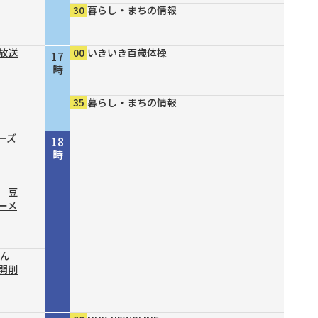
30
暮らし・まちの情報
放送
00
いきいき百歳体操
17
時
35
暮らし・まちの情報
ーズ
18
時
 豆
ーメ
結ん
開削