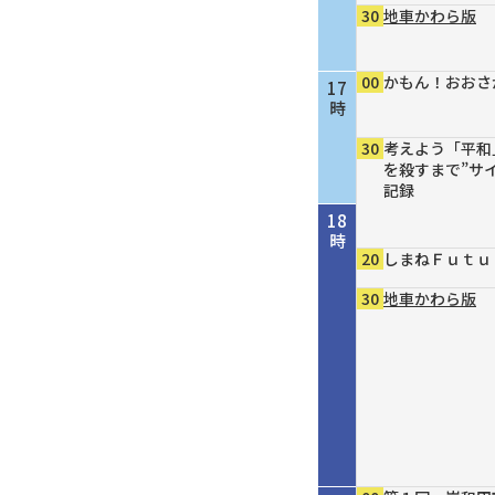
30
地車かわら版
00
かもん！おおさ
17
時
30
考えよう「平和
を殺すまで”サ
記録
18
時
20
しまねＦｕｔｕ
30
地車かわら版