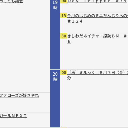
市こども議会
00
Ｄａｙ Ｔｒｉｐｐｅｒ ＃７９
19
時
15
今月のはじめのミニだんじりへ
＃１２４
30
きしわだネイチャー探訪ＢＮ ＃
６
00
［再］ミルっく ８月７日（金）
20
分
時
ファローズが好きやね
ガールＮＥＸＴ