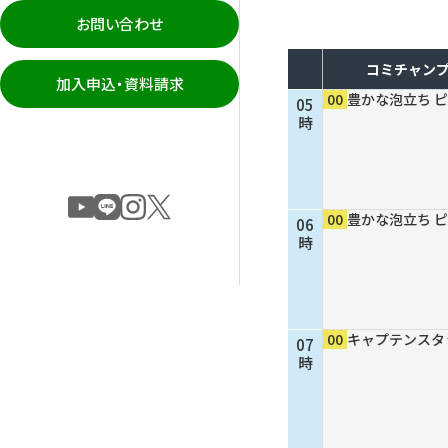
お問い合わせ
コミチャンプ
加入申込・資料請求
00
豊かな泡立ち 
05
時
00
豊かな泡立ち 
06
時
00
キャプテンスタ
07
時