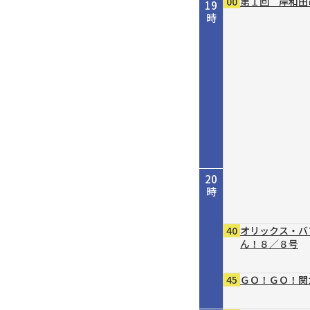
00
第１回 岸和田
19
時
20
時
40
オリックス・バ
ん！８／８号
45
ＧＯ！ＧＯ！関