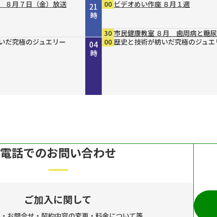
 ８月７日（金）放送
00
ビデオめい作座 ８月１週
21
時
30
市民健康教室 ８月 歯周病と糖
ャー探訪 ＃１６８
ｐｐｅｒ ＃７９
４８ 丹波と京を結ん
ガールＮＥＸＴ
ファローズが好きやね
ｒｅ２０３０
らりまいり 「郡山八
４８ 丹波と京を結ん
ャレネイル HOMEI
いだ究極のジュエリー
いだ究極のジュエリー
いだ究極のジュエリー
45
00
15
30
00
00
00
00
00
00
倍×テレ
ホトケ女史のぶらりまいり 「郡
歴史街道 ＃４４８ 丹波と京を
きしわだネイチャー探訪ＢＮ ＃
Pixie Heart(ピクシーハート)
歴史と技術が紡いだ究極のジュエ
誰でも簡単にオシャレネイル HOM
歴史と技術が紡いだ究極のジュエ
歴史と技術が紡いだ究極のジュエ
歴史と技術が紡いだ究極のジュエ
22
23
00
01
02
03
04
～角倉了以と保津川開削
～角倉了以と保津川開削
幡神社」編
だ“川の街道”～角倉了以と保津川
６
時
時
時
時
時
時
時
～
電話でのお問い合わせ
ご加入に関して
み・お問合せ・契約内容の変更・料金について等