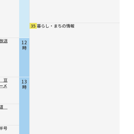
35
暮らし・まちの情報
放送
12
時
 豆
13
ーメ
時
の道
半号