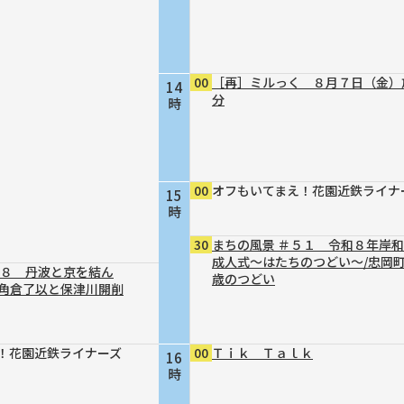
00
［再］ミルっく ８月７日（金）
14
分
時
00
オフもいてまえ！花園近鉄ライナ
15
時
30
まちの風景 ＃５１ 令和８年岸
成人式～はたちのつどい～/忠岡
４８ 丹波と京を結ん
歳のつどい
～角倉了以と保津川開削
！花園近鉄ライナーズ
00
Ｔｉｋ Ｔａｌｋ
16
時