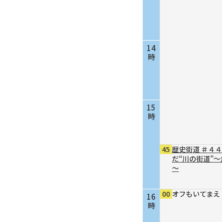
14
時
15
時
45
歴史街道 ＃４
だ“川の街道”
～
00
オフもいてまえ
16
時