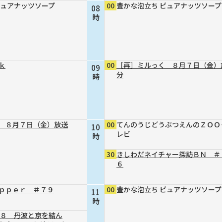
ピュアナッツソープ
00
豊かな泡立ち ピュアナッツソープ
08
時
ｋ
00
［再］ミルっく ８月７日（金）
09
分
時
 ８月７日（金）放送
00
てんのうじどうぶつえんのＺＯＯ
10
レビ
時
30
きしわだネイチャー探訪ＢＮ ＃
６
ｐｐｅｒ ＃７９
00
豊かな泡立ち ピュアナッツソープ
11
時
４８ 丹波と京を結ん