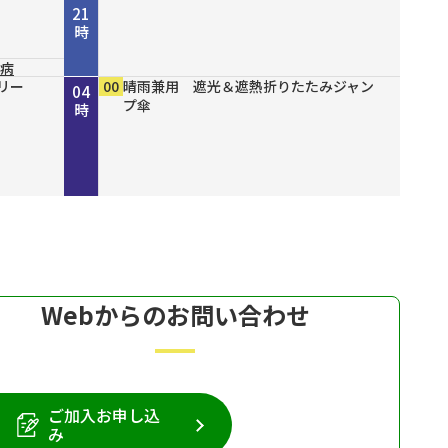
21
時
尿病
山八
結ん
１６
リー
EI
リー
リー
リー
00
10
00
00
00
00
00
29
00
NHK NEWSLINE
NHK WORLD SHOWCASE
守ろう命～今からできる！我が家の防
ショップスターバリュー ラ・バガジェ
オロリナ 信頼の地金商社がおくるゴー
口臭グッドバイ！ プロフレッシュスペ
寂地蒟蒻 出汁香る こんにゃくそうめ
天狗缶詰 あると便利！ ５種のきのこ
晴雨兼用 遮光＆遮熱折りたたみジャン
22
23
00
01
02
03
04
開削
災～
リー 撥水２ウェイショルダー
ルド・プラチナジュエリー
シャル
ん
のミックス
プ傘
時
時
時
時
時
時
時
Webからのお問い合わせ
ご加入お申し込
み