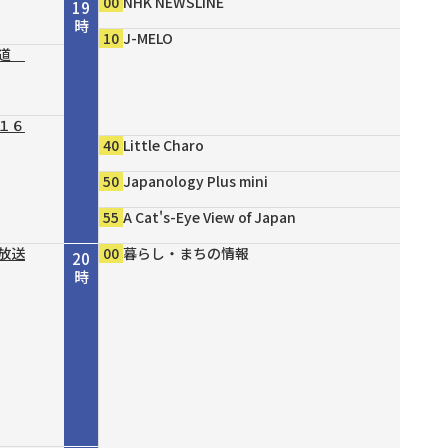
00
NHK NEWSLINE
19
時
10
J-MELO
の道
１６
40
Little Charo
50
Japanology Plus mini
55
A Cat's-Eye View of Japan
放送
00
暮らし・まちの情報
20
時