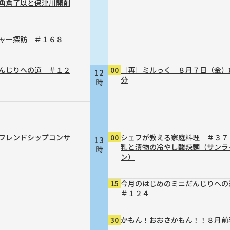
～角倉了以と保津川開削
ャー探訪 ＃１６８
んじりへの道 ＃１２
00
［再］ミルっく ８月７日（金）
12
分
時
フレンドシップコンサ
00
シェフが教える家庭料理 ＃３７
13
乳と漬物の冷やし酸辣麺（サンラ
時
ン）
15
今月のはじめのミニだんじりへ
＃１２４
30
かもん！おおさかもん！！８月前