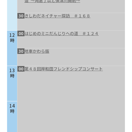
道”～角倉了以と保津川開削～
30
きしわだネイチャー探訪 ＃１６８
00
はじめのミニだんじりへの道 ＃１２４
12
時
30
地車かわら版
00
第４８回岸和田フレンドシップコンサート
13
時
14
時