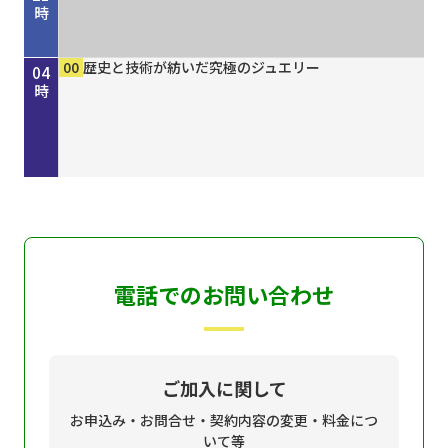
時
00
30
00
15
30
45
50
00
15
30
00
00
00
00
きしわだネイチャー探訪 ＃１６８
地車かわら版
Ｄａｙ Ｔｒｉｐｐｅｒ ＃７９
歴史街道 ＃４４８ 丹波と京を結んだ“川の街
ＧＯ！ＧＯ！関ガールＮＥＸＴ
オリックス・バファローズが好きやねん！８／８
しまねＦｕｔｕｒｅ２０３０
ホトケ女史のぶらりまいり 「郡山八幡神社」編
歴史街道 ＃４４８ 丹波と京を結んだ“川の街
地車かわら版
誰でも簡単にオシャレネイル HOMEI
歴史と技術が紡いだ究極のジュエリー
歴史と技術が紡いだ究極のジュエリー
歴史と技術が紡いだ究極のジュエリー
22
23
00
01
02
03
04
道”～角倉了以と保津川開削～
号
道”～角倉了以と保津川開削～
時
時
時
時
時
時
時
電話でのお問い合わせ
ご加入に関して
お申込み・お問合せ・契約内容の変更・料金につ
いて等