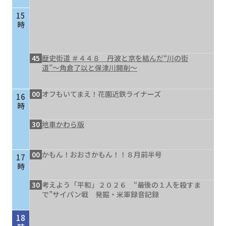
15
時
45
歴史街道 ＃４４８ 丹波と京を結んだ“川の街
道”～角倉了以と保津川開削～
00
オフもいてまえ！花園近鉄ライナーズ
16
時
30
地車かわら版
00
かもん！おおさかもん！！８月前半号
17
時
30
考えよう「平和」２０２６ “最後の１人を殺すま
で”サイパン戦 発掘・米軍録音記録
18