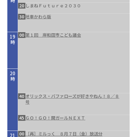
時
20
しまねＦｕｔｕｒｅ２０３０
30
地車かわら版
00
第１回 岸和田市こども議会
19
時
20
時
40
オリックス・バファローズが好きやねん！８／８
号
45
ＧＯ！ＧＯ！関ガールＮＥＸＴ
00
［再］ミルっく ８月７日（金）放送分
21