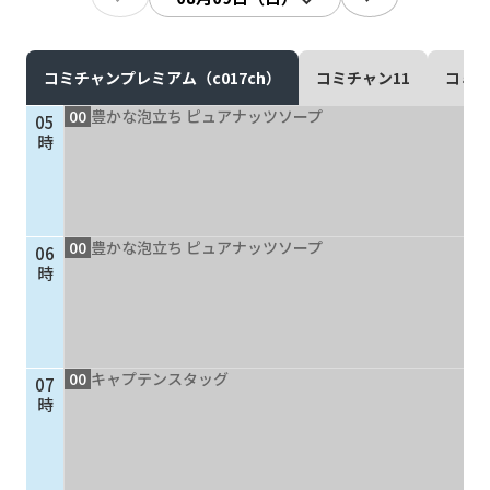
現在ご利用中の方
お問い合わせ
コミチャンプレミアム（c017ch）
コミチャン11
コミチ
00
豊かな泡立ち ピュアナッツソープ
05
時
お問い合わせ
00
豊かな泡立ち ピュアナッツソープ
06
ご加入お申し込み・資
時
料請求
資料請求
00
キャプテンスタッグ
07
時
企業情報
アクセス
採用情報
契約約款