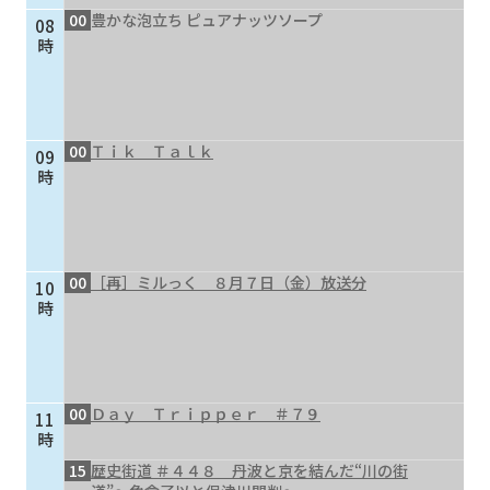
00
豊かな泡立ち ピュアナッツソープ
08
個人情報保護に関する基
個人情報の保護に関する
時
本方針
公表事項
番組放送基準
放送番組審議会
よくある質問
マスコットファミリー
00
Ｔｉｋ Ｔａｌｋ
09
サイトマップ
時
00
［再］ミルっく ８月７日（金）放送分
10
時
00
Ｄａｙ Ｔｒｉｐｐｅｒ ＃７９
11
時
15
歴史街道 ＃４４８ 丹波と京を結んだ“川の街