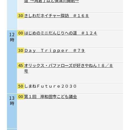
道”～角倉了以と保津川開削～
30
きしわだネイチャー探訪 ＃１６８
00
はじめのミニだんじりへの道 ＃１２４
12
時
30
Ｄａｙ Ｔｒｉｐｐｅｒ ＃７９
45
オリックス・バファローズが好きやねん！８／８
号
50
しまねＦｕｔｕｒｅ２０３０
00
第１回 岸和田市こども議会
13
時