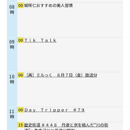
00
城咲仁おすすめの美人習慣
08
個人情報保護に関する基
個人情報の保護に関する
時
本方針
公表事項
番組放送基準
放送番組審議会
よくある質問
マスコットファミリー
00
Ｔｉｋ Ｔａｌｋ
09
サイトマップ
時
00
［再］ミルっく ８月７日（金）放送分
10
時
00
Ｄａｙ Ｔｒｉｐｐｅｒ ＃７９
11
時
15
歴史街道 ＃４４８ 丹波と京を結んだ“川の街