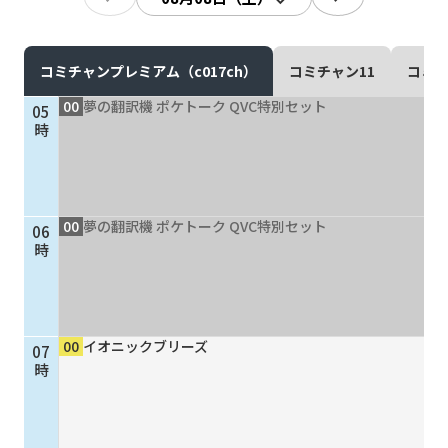
現在ご利用中の方
お問い合わせ
コミチャンプレミアム（c017ch）
コミチャン11
コミチ
00
夢の翻訳機 ポケトーク QVC特別セット
05
時
お問い合わせ
00
夢の翻訳機 ポケトーク QVC特別セット
06
ご加入お申し込み・資
時
料請求
資料請求
00
イオニックブリーズ
07
時
企業情報
アクセス
採用情報
契約約款