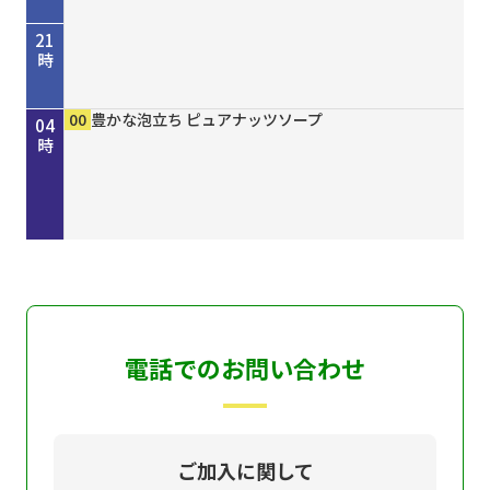
21
時
45
00
50
00
00
15
30
45
00
00
00
00
歴史街道 ＃４４８ 丹波と京を結んだ“川の街
考えよう「平和」２０２６ “最後の１人を殺すま
しまねＦｕｔｕｒｅ２０３０
［再］ミルっく ８月７日（金）放送分
ホトケ女史のぶらりまいり 「郡山八幡神社」編
歴史街道 ＃４４８ 丹波と京を結んだ“川の街
Ｄａｙ Ｔｒｉｐｐｅｒ ＃７９
ＧＯ！ＧＯ！関ガールＮＥＸＴ
MAHARA MODERN エスニックファッション
豊かな泡立ち ピュアナッツソープ
豊かな泡立ち ピュアナッツソープ
豊かな泡立ち ピュアナッツソープ
22
23
00
01
02
03
04
道”～角倉了以と保津川開削～
で”サイパン戦 発掘・米軍録音記録
道”～角倉了以と保津川開削～
時
時
時
時
時
時
時
電話でのお問い合わせ
ご加入に関して