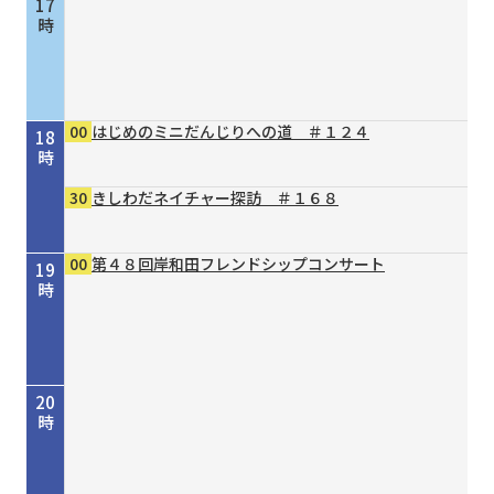
17
時
00
はじめのミニだんじりへの道 ＃１２４
18
時
30
きしわだネイチャー探訪 ＃１６８
00
第４８回岸和田フレンドシップコンサート
19
時
20
時