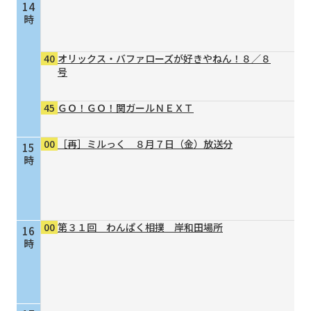
14
時
40
オリックス・バファローズが好きやねん！８／８
号
45
ＧＯ！ＧＯ！関ガールＮＥＸＴ
00
［再］ミルっく ８月７日（金）放送分
15
時
00
第３１回 わんぱく相撲 岸和田場所
16
時