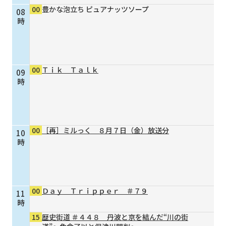
00
豊かな泡立ち ピュアナッツソープ
08
個人情報保護に関する基
個人情報の保護に関する
時
本方針
公表事項
番組放送基準
放送番組審議会
よくある質問
マスコットファミリー
00
Ｔｉｋ Ｔａｌｋ
09
サイトマップ
時
00
［再］ミルっく ８月７日（金）放送分
10
時
00
Ｄａｙ Ｔｒｉｐｐｅｒ ＃７９
11
時
15
歴史街道 ＃４４８ 丹波と京を結んだ“川の街