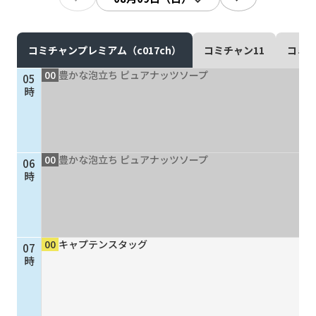
現在ご利用中の方
お問い合わせ
コミチャンプレミアム（c017ch）
コミチャン11
コミチ
00
豊かな泡立ち ピュアナッツソープ
05
時
お問い合わせ
00
豊かな泡立ち ピュアナッツソープ
06
ご加入お申し込み・資
時
料請求
資料請求
00
キャプテンスタッグ
07
時
企業情報
アクセス
採用情報
契約約款