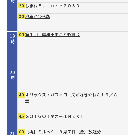
時
20
しまねＦｕｔｕｒｅ２０３０
30
地車かわら版
00
第１回 岸和田市こども議会
19
時
20
時
40
オリックス・バファローズが好きやねん！８／８
号
45
ＧＯ！ＧＯ！関ガールＮＥＸＴ
00
［再］ミルっく ８月７日（金）放送分
21