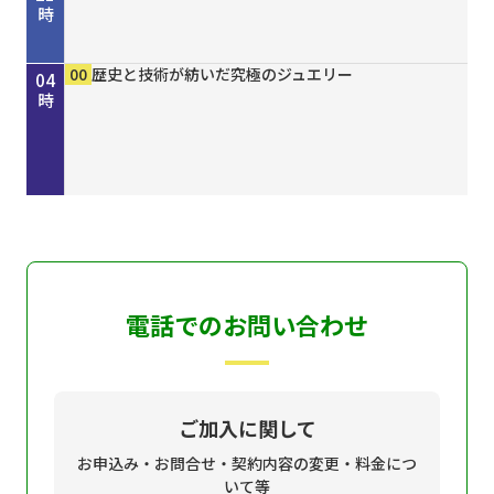
時
00
30
00
15
30
45
50
00
15
30
00
00
00
00
きしわだネイチャー探訪 ＃１６８
地車かわら版
Ｄａｙ Ｔｒｉｐｐｅｒ ＃７９
歴史街道 ＃４４８ 丹波と京を結んだ“川の街
ＧＯ！ＧＯ！関ガールＮＥＸＴ
オリックス・バファローズが好きやねん！８／８
しまねＦｕｔｕｒｅ２０３０
ホトケ女史のぶらりまいり 「郡山八幡神社」編
歴史街道 ＃４４８ 丹波と京を結んだ“川の街
地車かわら版
誰でも簡単にオシャレネイル HOMEI
歴史と技術が紡いだ究極のジュエリー
歴史と技術が紡いだ究極のジュエリー
歴史と技術が紡いだ究極のジュエリー
22
23
00
01
02
03
04
道”～角倉了以と保津川開削～
号
道”～角倉了以と保津川開削～
時
時
時
時
時
時
時
電話でのお問い合わせ
ご加入に関して
お申込み・お問合せ・契約内容の変更・料金につ
いて等