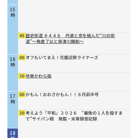
15
時
45
歴史街道 ＃４４８ 丹波と京を結んだ“川の街
道”～角倉了以と保津川開削～
00
オフもいてまえ！花園近鉄ライナーズ
16
時
30
地車かわら版
00
かもん！おおさかもん！！８月前半号
17
時
30
考えよう「平和」２０２６ “最後の１人を殺すま
で”サイパン戦 発掘・米軍録音記録
18