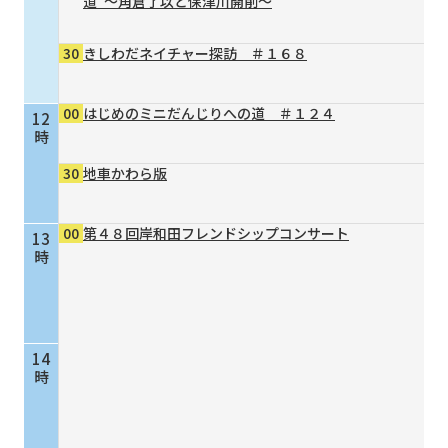
道”～角倉了以と保津川開削～
30
きしわだネイチャー探訪 ＃１６８
00
はじめのミニだんじりへの道 ＃１２４
12
時
30
地車かわら版
00
第４８回岸和田フレンドシップコンサート
13
時
14
時