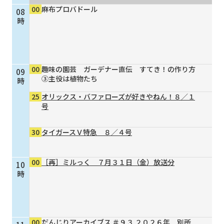
00
麻布プロバドール
08
個人情報保護に関する基
個人情報の保護に関する
時
本方針
公表事項
番組放送基準
放送番組審議会
よくある質問
マスコットファミリー
00
趣味の園芸 ガーデナー直伝 すてき！の作り方
09
サイトマップ
③主役は植物たち
時
25
オリックス・バファローズが好きやねん！８／１
号
30
タイガースＶ特急 ８／４号
00
［再］ミルっく ７月３１日（金）放送分
10
時
00
だんじりアーカイブス ＃９３ ２０２６年 別所