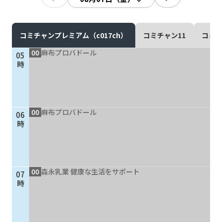
現在ご利用中の方
お問い合わせ
コミチャンプレミアム（c017ch）
コミチャン11
コミチ
00
麻布プロバドール
05
時
お問い合わせ
00
麻布プロバドール
06
ご加入お申し込み・資
時
料請求
資料請求
00
森永乳業 健康な生活をサポート
07
時
企業情報
アクセス
採用情報
契約約款