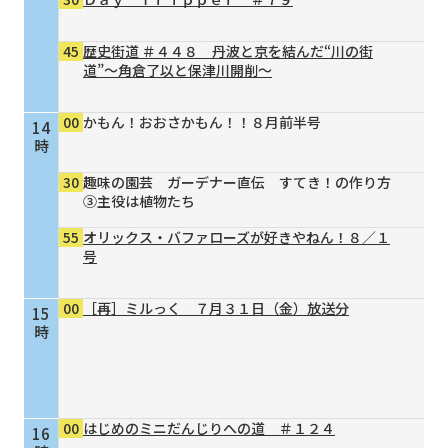
45
歴史街道 ＃４４８ 丹波と京を結んだ“川の街
道”～角倉了以と保津川開削～
00
かもん！おおさかもん！！８月前半号
14
時
30
趣味の園芸 ガーデナー直伝 すてき！の作り方
③主役は植物たち
55
オリックス・バファローズが好きやねん！８／１
号
00
［再］ミルっく ７月３１日（金）放送分
15
時
00
はじめのミニだんじりへの道 ＃１２４
16