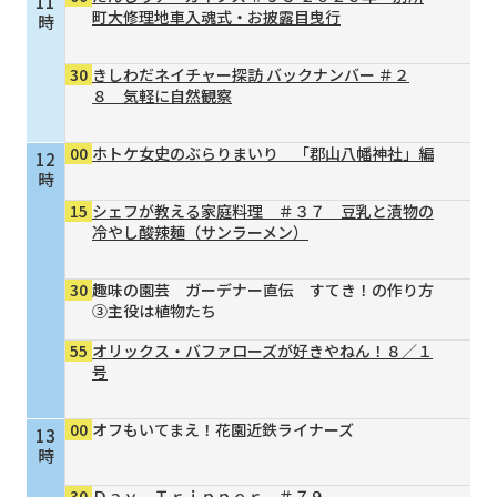
11
町大修理地車入魂式・お披露目曳行
時
30
きしわだネイチャー探訪 バックナンバー ＃２
８ 気軽に自然観察
00
ホトケ女史のぶらりまいり 「郡山八幡神社」編
12
時
15
シェフが教える家庭料理 ＃３７ 豆乳と漬物の
冷やし酸辣麺（サンラーメン）
30
趣味の園芸 ガーデナー直伝 すてき！の作り方
③主役は植物たち
55
オリックス・バファローズが好きやねん！８／１
号
00
オフもいてまえ！花園近鉄ライナーズ
13
時
30
Ｄａｙ Ｔｒｉｐｐｅｒ ＃７９