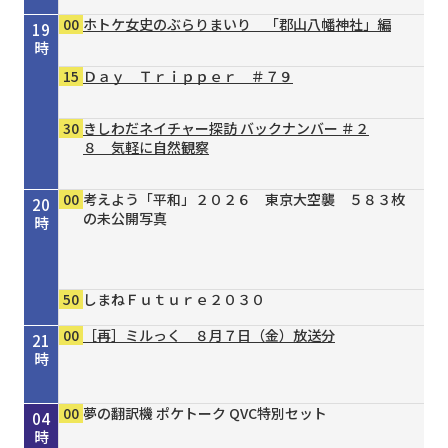
00
ホトケ女史のぶらりまいり 「郡山八幡神社」編
19
時
15
Ｄａｙ Ｔｒｉｐｐｅｒ ＃７９
30
きしわだネイチャー探訪 バックナンバー ＃２
８ 気軽に自然観察
00
考えよう「平和」２０２６ 東京大空襲 ５８３枚
20
の未公開写真
時
50
しまねＦｕｔｕｒｅ２０３０
00
［再］ミルっく ８月７日（金）放送分
21
時
00
15
30
00
00
30
55
00
00
00
00
Ｄａｙ Ｔｒｉｐｐｅｒ ＃７９
シェフが教える家庭料理 ＃３７ 豆乳と漬物の
タイガースＶ特急 ８／４号
［再］ミルっく ８月７日（金）放送分
はじめのミニだんじりへの道 ＃１２４
趣味の園芸 ガーデナー直伝 すてき！の作り方
オリックス・バファローズが好きやねん！８／１
銀座トマト ドクターズサプリ
夢の翻訳機 ポケトーク QVC特別セット
夢の翻訳機 ポケトーク QVC特別セット
夢の翻訳機 ポケトーク QVC特別セット
22
23
00
01
02
03
04
冷やし酸辣麺（サンラーメン）
③主役は植物たち
号
時
時
時
時
時
時
時