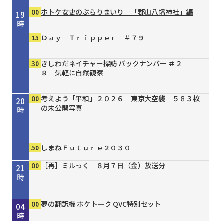
00
ホトケ女史のぶらりまいり 「郡山八幡神社」編
19
時
15
Ｄａｙ Ｔｒｉｐｐｅｒ ＃７９
30
きしわだネイチャー探訪 バックナンバー ＃２
８ 気軽に自然観察
00
考えよう「平和」２０２６ 東京大空襲 ５８３枚
20
の未公開写真
時
50
しまねＦｕｔｕｒｅ２０３０
00
［再］ミルっく ８月７日（金）放送分
21
時
00
15
30
00
00
30
55
00
00
00
00
Ｄａｙ Ｔｒｉｐｐｅｒ ＃７９
シェフが教える家庭料理 ＃３７ 豆乳と漬物の
タイガースＶ特急 ８／４号
［再］ミルっく ８月７日（金）放送分
はじめのミニだんじりへの道 ＃１２４
趣味の園芸 ガーデナー直伝 すてき！の作り方
オリックス・バファローズが好きやねん！８／１
銀座トマト ドクターズサプリ
夢の翻訳機 ポケトーク QVC特別セット
夢の翻訳機 ポケトーク QVC特別セット
夢の翻訳機 ポケトーク QVC特別セット
22
23
00
01
02
03
04
冷やし酸辣麺（サンラーメン）
③主役は植物たち
号
時
時
時
時
時
時
時