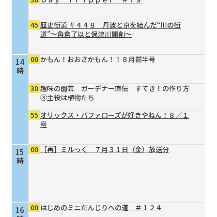
45
歴史街道 ＃４４８ 丹波と京を結んだ“川の街
道”～角倉了以と保津川開削～
00
かもん！おおさかもん！！８月前半号
14
時
30
趣味の園芸 ガーデナー直伝 すてき！の作り方
③主役は植物たち
55
オリックス・バファローズが好きやねん！８／１
号
00
［再］ミルっく ７月３１日（金）放送分
15
時
00
はじめのミニだんじりへの道 ＃１２４
16