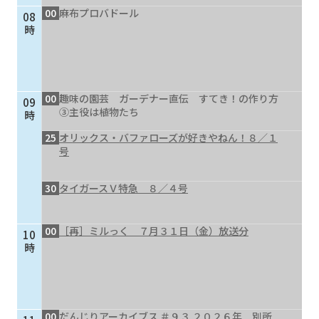
00
麻布プロバドール
08
個人情報保護に関する基
個人情報の保護に関する
時
本方針
公表事項
番組放送基準
放送番組審議会
よくある質問
マスコットファミリー
00
趣味の園芸 ガーデナー直伝 すてき！の作り方
09
サイトマップ
③主役は植物たち
時
25
オリックス・バファローズが好きやねん！８／１
号
30
タイガースＶ特急 ８／４号
00
［再］ミルっく ７月３１日（金）放送分
10
時
00
だんじりアーカイブス ＃９３ ２０２６年 別所