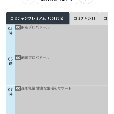
現在ご利用中の方
お問い合わせ
コミチャンプレミアム（c017ch）
コミチャン11
コミチ
00
麻布プロバドール
05
時
お問い合わせ
00
麻布プロバドール
06
ご加入お申し込み・資
時
料請求
資料請求
00
森永乳業 健康な生活をサポート
07
時
企業情報
アクセス
採用情報
契約約款