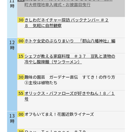
11
町大修理地車入魂式・お披露目曳行
時
30
きしわだネイチャー探訪 バックナンバー ＃２
８ 気軽に自然観察
00
ホトケ女史のぶらりまいり 「郡山八幡神社」編
12
時
15
シェフが教える家庭料理 ＃３７ 豆乳と漬物の
冷やし酸辣麺（サンラーメン）
30
趣味の園芸 ガーデナー直伝 すてき！の作り方
③主役は植物たち
55
オリックス・バファローズが好きやねん！８／１
号
00
オフもいてまえ！花園近鉄ライナーズ
13
時
30
Ｄａｙ Ｔｒｉｐｐｅｒ ＃７９