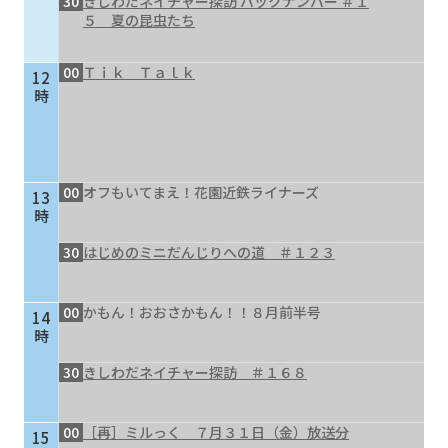
30
きしわだネイチャー探訪 バックナンバー ＃１
５ 夏の昆虫たち
00
Ｔｉｋ Ｔａｌｋ
12
時
00
オフもいてまえ！花園近鉄ライナーズ
13
時
30
はじめのミニだんじりへの道 ＃１２３
00
かもん！おおさかもん！！８月前半号
14
時
30
きしわだネイチャー探訪 ＃１６８
00
［再］ミルっく ７月３１日（金）放送分
15