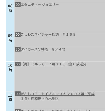
00
エタニティー ジュエリー
08
個人情報保護に関する基
個人情報の保護に関する
時
本方針
公表事項
番組放送基準
放送番組審議会
よくある質問
マスコットファミリー
00
きしわだネイチャー探訪 ＃１６８
09
サイトマップ
時
30
タイガースＶ特急 ８／４号
00
［再］ミルっく ７月３１日（金）放送分
10
時
00
だんじりアーカイブス ＃３５ ２００３年（平成
11
１５）岸和田・春木地区
時