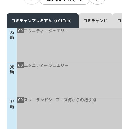
現在ご利用中の方
お問い合わせ
コミチャンプレミアム（c017ch）
コミチャン11
コミチ
00
エタニティー ジュエリー
05
時
お問い合わせ
00
エタニティー ジュエリー
06
ご加入お申し込み・資
時
料請求
資料請求
00
スリーランドシーフーズ海からの贈り物
07
時
企業情報
アクセス
採用情報
契約約款