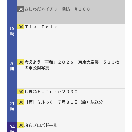
30
きしわだネイチャー探訪 ＃１６８
00
Ｔｉｋ Ｔａｌｋ
19
時
00
考えよう「平和」２０２６ 東京大空襲 ５８３枚
20
の未公開写真
時
50
しまねＦｕｔｕｒｅ２０３０
00
［再］ミルっく ７月３１日（金）放送分
21
時
00
30
00
00
15
20
30
00
00
00
00
かもん！おおさかもん！！８月前半号
タイガースＶ特急 ８／４号
［再］ミルっく ７月３１日（金）放送分
Ｄａｙ Ｔｒｉｐｐｅｒ ＃７９
オリックス・バファローズが好きやねん！８／１
しまねＦｕｔｕｒｅ２０３０
きしわだネイチャー探訪 ＃１６８
ReFa
麻布プロバドール
麻布プロバドール
麻布プロバドール
22
23
00
01
02
03
04
号
時
時
時
時
時
時
時