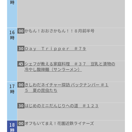
時
00
かもん！おおさかもん！！８月前半号
16
時
30
Ｄａｙ Ｔｒｉｐｐｅｒ ＃７９
45
シェフが教える家庭料理 ＃３７ 豆乳と漬物の
冷やし酸辣麺（サンラーメン）
00
きしわだネイチャー探訪 バックナンバー ＃１
17
５ 夏の昆虫たち
時
30
はじめのミニだんじりへの道 ＃１２３
00
オフもいてまえ！花園近鉄ライナーズ
18
時