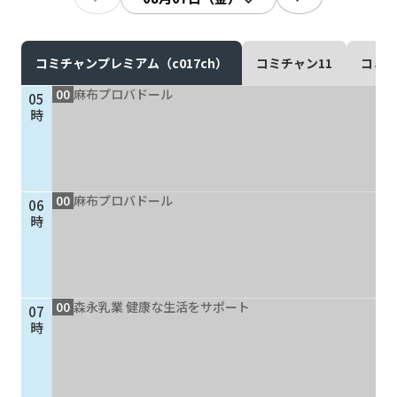
現在ご利用中の方
お問い合わせ
コミチャンプレミアム（c017ch）
コミチャン11
コミチ
00
麻布プロバドール
05
時
お問い合わせ
00
麻布プロバドール
06
ご加入お申し込み・資
時
料請求
資料請求
00
森永乳業 健康な生活をサポート
07
時
企業情報
アクセス
採用情報
契約約款