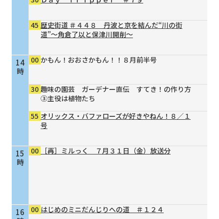
45
歴史街道 ＃４４８ 丹波と京を結んだ“川の街
道”～角倉了以と保津川開削～
00
かもん！おおさかもん！！８月前半号
14
時
30
趣味の園芸 ガーデナー直伝 すてき！の作り方
③主役は植物たち
55
オリックス・バファローズが好きやねん！８／１
号
00
［再］ミルっく ７月３１日（金）放送分
15
時
00
はじめのミニだんじりへの道 ＃１２４
16