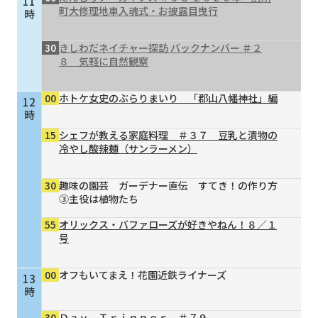
11
町大修理地車入魂式・お披露目曳行
時
30
きしわだネイチャー探訪 バックナンバー ＃２
８ 気軽に自然観察
00
ホトケ女史のぶらりまいり 「郡山八幡神社」編
12
時
15
シェフが教える家庭料理 ＃３７ 豆乳と漬物の
冷やし酸辣麺（サンラーメン）
30
趣味の園芸 ガーデナー直伝 すてき！の作り方
③主役は植物たち
55
オリックス・バファローズが好きやねん！８／１
号
00
オフもいてまえ！花園近鉄ライナーズ
13
時
30
Ｄａｙ Ｔｒｉｐｐｅｒ ＃７９