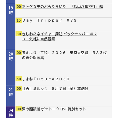
00
ホトケ女史のぶらりまいり 「郡山八幡神社」編
19
時
15
Ｄａｙ Ｔｒｉｐｐｅｒ ＃７９
30
きしわだネイチャー探訪 バックナンバー ＃２
８ 気軽に自然観察
00
考えよう「平和」２０２６ 東京大空襲 ５８３枚
20
の未公開写真
時
50
しまねＦｕｔｕｒｅ２０３０
00
［再］ミルっく ８月７日（金）放送分
21
時
00
15
30
00
00
30
55
00
00
00
00
Ｄａｙ Ｔｒｉｐｐｅｒ ＃７９
シェフが教える家庭料理 ＃３７ 豆乳と漬物の
タイガースＶ特急 ８／４号
［再］ミルっく ８月７日（金）放送分
はじめのミニだんじりへの道 ＃１２４
趣味の園芸 ガーデナー直伝 すてき！の作り方
オリックス・バファローズが好きやねん！８／１
銀座トマト ドクターズサプリ
夢の翻訳機 ポケトーク QVC特別セット
夢の翻訳機 ポケトーク QVC特別セット
夢の翻訳機 ポケトーク QVC特別セット
22
23
00
01
02
03
04
冷やし酸辣麺（サンラーメン）
③主役は植物たち
号
時
時
時
時
時
時
時