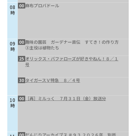
00
麻布プロバドール
08
個人情報保護に関する基
個人情報の保護に関する
時
本方針
公表事項
番組放送基準
放送番組審議会
よくある質問
マスコットファミリー
00
趣味の園芸 ガーデナー直伝 すてき！の作り方
09
サイトマップ
③主役は植物たち
時
25
オリックス・バファローズが好きやねん！８／１
号
30
タイガースＶ特急 ８／４号
00
［再］ミルっく ７月３１日（金）放送分
10
時
00
だんじりアーカイブス ＃９３ ２０２６年 別所