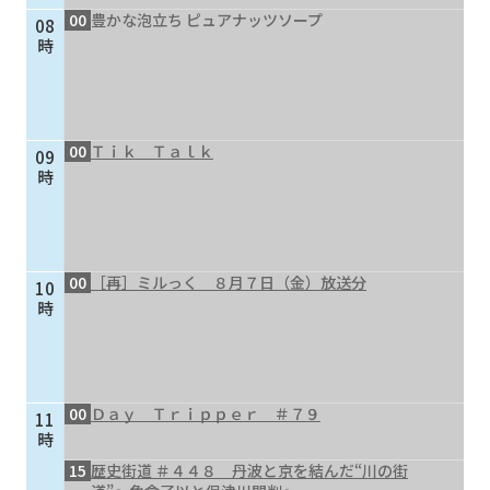
00
豊かな泡立ち ピュアナッツソープ
08
個人情報保護に関する基
個人情報の保護に関する
時
本方針
公表事項
番組放送基準
放送番組審議会
よくある質問
マスコットファミリー
00
Ｔｉｋ Ｔａｌｋ
09
サイトマップ
時
00
［再］ミルっく ８月７日（金）放送分
10
時
00
Ｄａｙ Ｔｒｉｐｐｅｒ ＃７９
11
時
15
歴史街道 ＃４４８ 丹波と京を結んだ“川の街