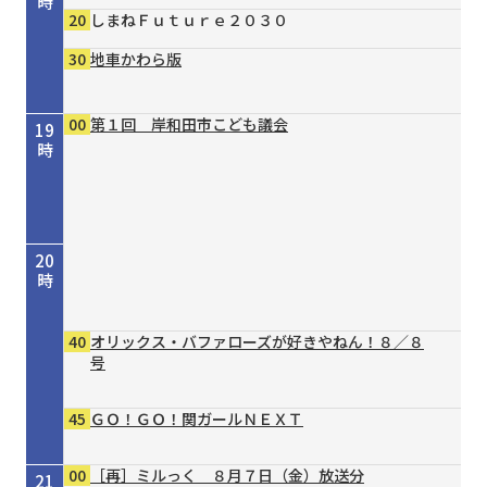
時
20
しまねＦｕｔｕｒｅ２０３０
30
地車かわら版
00
第１回 岸和田市こども議会
19
時
20
時
40
オリックス・バファローズが好きやねん！８／８
号
45
ＧＯ！ＧＯ！関ガールＮＥＸＴ
00
［再］ミルっく ８月７日（金）放送分
21