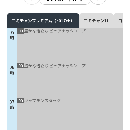
現在ご利用中の方
お問い合わせ
コミチャンプレミアム（c017ch）
コミチャン11
コミチ
00
豊かな泡立ち ピュアナッツソープ
05
時
お問い合わせ
00
豊かな泡立ち ピュアナッツソープ
06
ご加入お申し込み・資
時
料請求
資料請求
00
キャプテンスタッグ
07
時
企業情報
アクセス
採用情報
契約約款