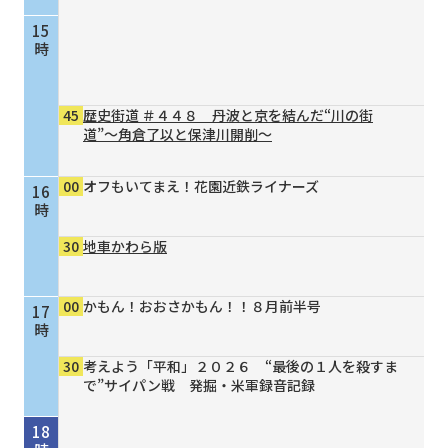
15
時
45
歴史街道 ＃４４８ 丹波と京を結んだ“川の街
道”～角倉了以と保津川開削～
00
オフもいてまえ！花園近鉄ライナーズ
16
時
30
地車かわら版
00
かもん！おおさかもん！！８月前半号
17
時
30
考えよう「平和」２０２６ “最後の１人を殺すま
で”サイパン戦 発掘・米軍録音記録
18