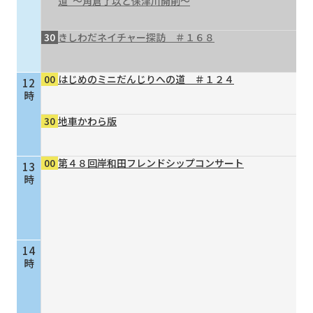
道”～角倉了以と保津川開削～
30
きしわだネイチャー探訪 ＃１６８
00
はじめのミニだんじりへの道 ＃１２４
12
時
30
地車かわら版
00
第４８回岸和田フレンドシップコンサート
13
時
14
時