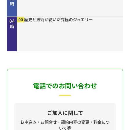
時
00
30
00
15
30
45
50
00
15
30
00
00
00
00
きしわだネイチャー探訪 ＃１６８
地車かわら版
Ｄａｙ Ｔｒｉｐｐｅｒ ＃７９
歴史街道 ＃４４８ 丹波と京を結んだ“川の街
ＧＯ！ＧＯ！関ガールＮＥＸＴ
オリックス・バファローズが好きやねん！８／８
しまねＦｕｔｕｒｅ２０３０
ホトケ女史のぶらりまいり 「郡山八幡神社」編
歴史街道 ＃４４８ 丹波と京を結んだ“川の街
地車かわら版
誰でも簡単にオシャレネイル HOMEI
歴史と技術が紡いだ究極のジュエリー
歴史と技術が紡いだ究極のジュエリー
歴史と技術が紡いだ究極のジュエリー
22
23
00
01
02
03
04
道”～角倉了以と保津川開削～
号
道”～角倉了以と保津川開削～
時
時
時
時
時
時
時
電話でのお問い合わせ
ご加入に関して
お申込み・お問合せ・契約内容の変更・料金につ
いて等