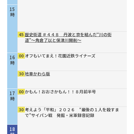
15
時
45
歴史街道 ＃４４８ 丹波と京を結んだ“川の街
道”～角倉了以と保津川開削～
00
オフもいてまえ！花園近鉄ライナーズ
16
時
30
地車かわら版
00
かもん！おおさかもん！！８月前半号
17
時
30
考えよう「平和」２０２６ “最後の１人を殺すま
で”サイパン戦 発掘・米軍録音記録
18