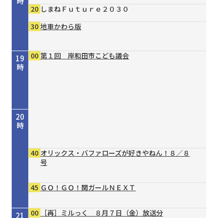
時
20
しまねＦｕｔｕｒｅ２０３０
30
地車かわら版
00
第１回 岸和田市こども議会
19
時
20
時
40
オリックス・バファローズが好きやねん！８／８
号
45
ＧＯ！ＧＯ！関ガールＮＥＸＴ
00
［再］ミルっく ８月７日（金）放送分
21