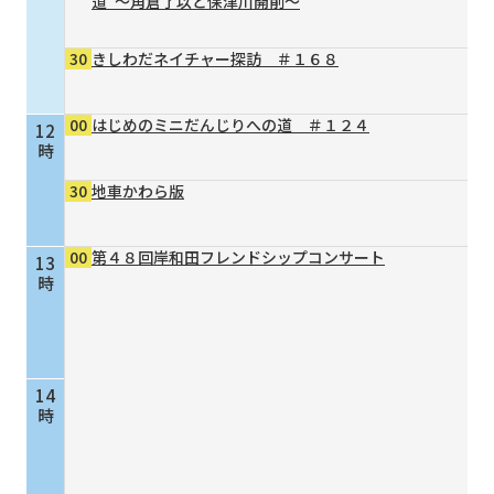
道”～角倉了以と保津川開削～
30
きしわだネイチャー探訪 ＃１６８
00
はじめのミニだんじりへの道 ＃１２４
12
時
30
地車かわら版
00
第４８回岸和田フレンドシップコンサート
13
時
14
時