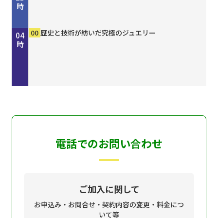
時
00
30
00
15
30
45
50
00
15
30
00
00
00
00
きしわだネイチャー探訪 ＃１６８
地車かわら版
Ｄａｙ Ｔｒｉｐｐｅｒ ＃７９
歴史街道 ＃４４８ 丹波と京を結んだ“川の街
ＧＯ！ＧＯ！関ガールＮＥＸＴ
オリックス・バファローズが好きやねん！８／８
しまねＦｕｔｕｒｅ２０３０
ホトケ女史のぶらりまいり 「郡山八幡神社」編
歴史街道 ＃４４８ 丹波と京を結んだ“川の街
地車かわら版
誰でも簡単にオシャレネイル HOMEI
歴史と技術が紡いだ究極のジュエリー
歴史と技術が紡いだ究極のジュエリー
歴史と技術が紡いだ究極のジュエリー
22
23
00
01
02
03
04
道”～角倉了以と保津川開削～
号
道”～角倉了以と保津川開削～
時
時
時
時
時
時
時
電話でのお問い合わせ
ご加入に関して
お申込み・お問合せ・契約内容の変更・料金につ
いて等