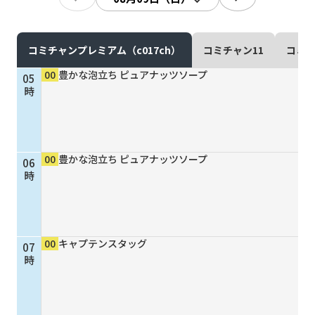
現在ご利用中の方
お問い合わせ
コミチャンプレミアム（c017ch）
コミチャン11
コミチ
00
豊かな泡立ち ピュアナッツソープ
05
時
お問い合わせ
00
豊かな泡立ち ピュアナッツソープ
06
ご加入お申し込み・資
時
料請求
資料請求
00
キャプテンスタッグ
07
時
企業情報
アクセス
採用情報
契約約款