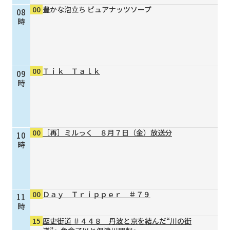
00
豊かな泡立ち ピュアナッツソープ
08
個人情報保護に関する基
個人情報の保護に関する
時
本方針
公表事項
番組放送基準
放送番組審議会
よくある質問
マスコットファミリー
00
Ｔｉｋ Ｔａｌｋ
09
サイトマップ
時
00
［再］ミルっく ８月７日（金）放送分
10
時
00
Ｄａｙ Ｔｒｉｐｐｅｒ ＃７９
11
時
15
歴史街道 ＃４４８ 丹波と京を結んだ“川の街