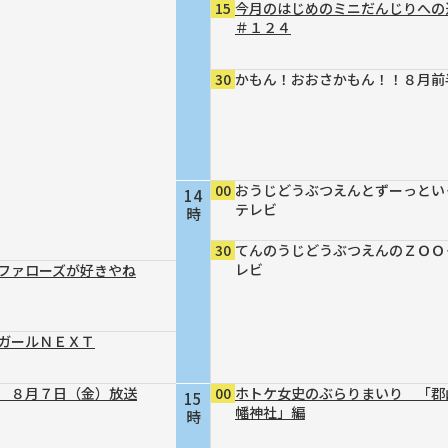
15
今月のはじめのミニだんじりへ
＃１２４
30
かもん！おおさかもん！！８月前
00
おうじどうぶつえんとずーっとい
14
テレビ
時
30
てんのうじどうぶつえんのＺＯＯ
レビ
ファローズが好きやね
ガールＮＥＸＴ
 ８月７日（金）放送
00
ホトケ女史のぶらりまいり 「郡
15
幡神社」編
時