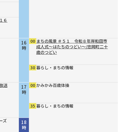
１６
00
まちの風景 ＃５１ 令和８年岸和田市
16
成人式～はたちのつどい～/忠岡町二十
時
歳のつどい
30
暮らし・まちの情報
放送
00
かみかみ百歳体操
17
時
35
暮らし・まちの情報
ーズ
18
時