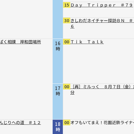
15
Ｄａｙ Ｔｒｉｐｐｅｒ ＃７９
30
きしわだネイチャー探訪ＢＮ ＃
６
ぱく相撲 岸和田場所
00
Ｔｉｋ Ｔａｌｋ
16
時
00
［再］ミルっく ８月７日（金）
17
分
時
んじりへの道 ＃１２
00
オフもいてまえ！花園近鉄ライナ
18
時