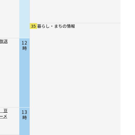
35
暮らし・まちの情報
放送
12
時
 豆
13
ーメ
時