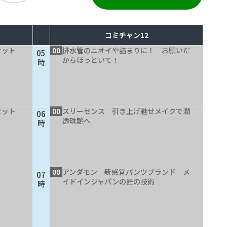
コミチャン12
セット
00
排水管のニオイや詰まりに！ お願いだ
05
からほっといて！
時
セット
00
スリーセンス 引き上げ魅せメイクで潤
06
透珠艶へ
時
00
アンダモン 新感覚パンツブランド メ
07
イドインジャパンの匠の技術
時