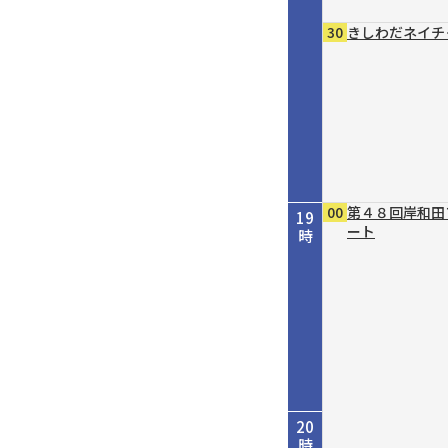
30
きしわだネイチ
00
第４８回岸和田
19
ート
時
20
時