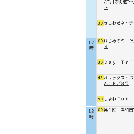
だ“川の街道”
～
30
きしわだネイチ
00
はじめのミニだ
12
４
時
30
Ｄａｙ Ｔｒｉ
45
オリックス・バ
ん！８／８号
50
しまねＦｕｔｕ
00
第１回 岸和田
13
時