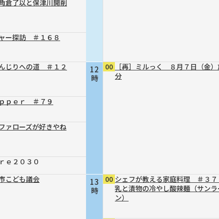
～角倉了以と保津川開削
ャー探訪 ＃１６８
んじりへの道 ＃１２
00
［再］ミルっく ８月７日（金）
12
分
時
ｐｐｅｒ ＃７９
ファローズが好きやね
ｒｅ２０３０
市こども議会
00
シェフが教える家庭料理 ＃３７
13
乳と漬物の冷やし酸辣麺（サンラ
時
ン）