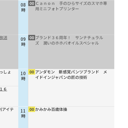
00
Ｃａｎｏｎ 手のひらサイズのスマホ専
08
用ミニフォトプリンター
時
放送
00
ブランド３６周年！ サンナチュラル
09
ズ 潤いのホホバオイルスペシャル
時
っしょ
00
アンダモン 新感覚パンツブランド メ
10
イドインジャパンの匠の技術
時
１６
利アイテ
00
かみかみ百歳体操
11
時