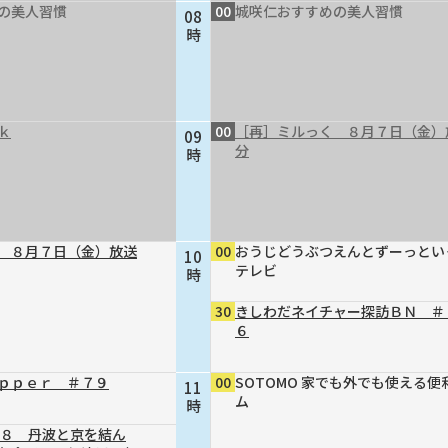
の美人習慣
00
城咲仁おすすめの美人習慣
08
時
ｋ
00
［再］ミルっく ８月７日（金）
09
分
時
 ８月７日（金）放送
00
おうじどうぶつえんとずーっとい
10
テレビ
時
30
きしわだネイチャー探訪ＢＮ ＃
６
ｐｐｅｒ ＃７９
00
SOTOMO 家でも外でも使える便
11
ム
時
４８ 丹波と京を結ん