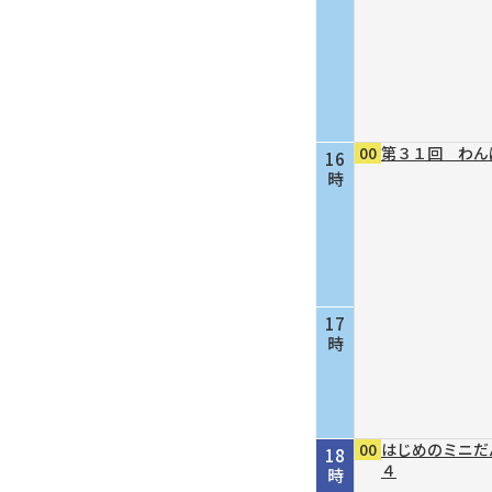
00
第３１回 わん
16
時
17
時
00
はじめのミニだ
18
４
時