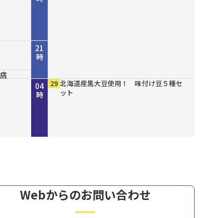
21
時
尿病
山八
結ん
１６
ズセー
ファッショ
00
10
00
30
00
00
00
00
00
29
NHK NEWSLINE
NHK WORLD-JAPAN Special program
守ろう命プラス～今からできる！我が家
災害に備える～地震編～
ショップスターバリュー チェンジ 美
緊急開催！ 真夏の大特価市モズ
有機クコピューレ１００％！ オーガニ
ブレスエアー ベストフィットピロー
備長炭仕上げ こだわりのやきとり缶詰
北海道産黒大豆使用！ 味付け豆５種セ
22
23
00
01
02
03
04
開削
の防災～
白の日スペシャル
ックゴジベリージュース
２ 通気性抜群で背中までサポート
ット
時
時
時
時
時
時
時
Webからのお問い合わせ