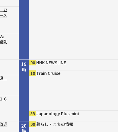
 豆
ーメ
結ん
開削
00
NHK NEWSLINE
19
時
10
Train Cruise
の道
１６
55
Japanology Plus mini
放送
00
暮らし・まちの情報
20
時