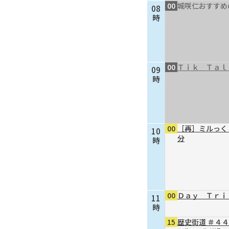
00
城咲仁おすすめ
08
時
00
Ｔｉｋ Ｔａｌ
09
時
00
［再］ミルっく
10
分
時
00
Ｄａｙ Ｔｒｉ
11
時
15
歴史街道 ＃４