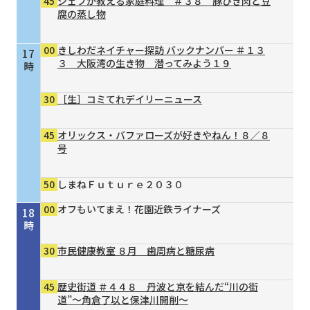
45
シェフが教える家庭料理 ＃３８ 豚ひき肉と豆
腐の蒸し物
00
きしわだネイチャー探訪 バックナンバー ＃１３
17
３ 大阪湾の生き物 潜ってみよう１９
時
30
［生］コミてれデイリーニュース
45
オリックス・バファローズが好きやねん！８／８
号
50
しまねＦｕｔｕｒｅ２０３０
00
オフもいてまえ！花園近鉄ライナーズ
18
時
30
市民健康教室 ８月 歯周病と糖尿病
45
歴史街道 ＃４４８ 丹波と京を結んだ“川の街
道”～角倉了以と保津川開削～