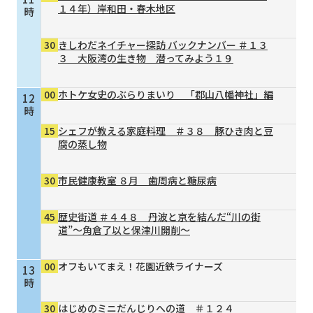
１４年）岸和田・春木地区
時
30
きしわだネイチャー探訪 バックナンバー ＃１３
３ 大阪湾の生き物 潜ってみよう１９
00
ホトケ女史のぶらりまいり 「郡山八幡神社」編
12
時
15
シェフが教える家庭料理 ＃３８ 豚ひき肉と豆
腐の蒸し物
30
市民健康教室 ８月 歯周病と糖尿病
45
歴史街道 ＃４４８ 丹波と京を結んだ“川の街
道”～角倉了以と保津川開削～
00
オフもいてまえ！花園近鉄ライナーズ
13
時
30
はじめのミニだんじりへの道 ＃１２４