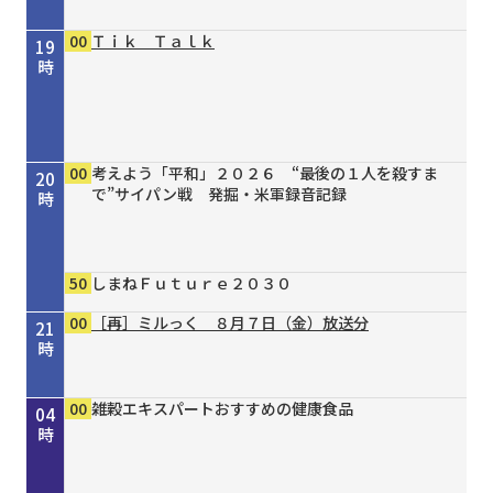
00
Ｔｉｋ Ｔａｌｋ
19
時
00
考えよう「平和」２０２６ “最後の１人を殺すま
20
で”サイパン戦 発掘・米軍録音記録
時
50
しまねＦｕｔｕｒｅ２０３０
00
［再］ミルっく ８月７日（金）放送分
21
時
00
15
30
00
00
15
20
30
45
00
00
00
00
［再］コミてれデイリーニュース
シェフが教える家庭料理 ＃３８ 豚ひき肉と豆
タイガースＶ特急 ８／４号
［再］ミルっく ８月７日（金）放送分
［再］コミてれデイリーニュース
オリックス・バファローズが好きやねん！８／８
しまねＦｕｔｕｒｅ２０３０
市民健康教室 ８月 歯周病と糖尿病
歴史街道 ＃４４８ 丹波と京を結んだ“川の街
私らしいブラックフォーマルREGINAPORTE
雑穀エキスパートおすすめの健康食品
雑穀エキスパートおすすめの健康食品
雑穀エキスパートおすすめの健康食品
22
23
00
01
02
03
04
腐の蒸し物
号
道”～角倉了以と保津川開削～
時
時
時
時
時
時
時