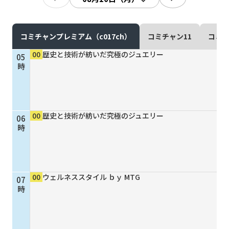
現在ご利用中の方
お問い合わせ
コミチャンプレミアム（c017ch）
コミチャン11
コミチ
00
歴史と技術が紡いだ究極のジュエリー
05
時
お問い合わせ
00
歴史と技術が紡いだ究極のジュエリー
06
ご加入お申し込み・資
時
料請求
資料請求
00
ウェルネススタイル ｂｙ MTG
07
時
企業情報
アクセス
採用情報
契約約款