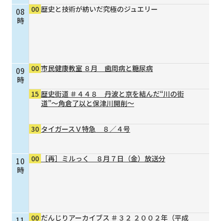
00
歴史と技術が紡いだ究極のジュエリー
08
個人情報保護に関する基
個人情報の保護に関する
時
本方針
公表事項
番組放送基準
放送番組審議会
よくある質問
マスコットファミリー
00
市民健康教室 ８月 歯周病と糖尿病
09
サイトマップ
時
15
歴史街道 ＃４４８ 丹波と京を結んだ“川の街
道”～角倉了以と保津川開削～
30
タイガースＶ特急 ８／４号
00
［再］ミルっく ８月７日（金）放送分
10
時
00
だんじりアーカイブス ＃３２ ２００２年（平成
11