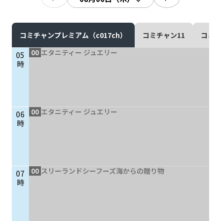
現在ご利用中の方
お問い合わせ
コミチャンプレミアム（c017ch）
コミチャン11
コミチ
00
エタニティー ジュエリー
05
時
お問い合わせ
00
エタニティー ジュエリー
06
ご加入お申し込み・資
時
料請求
資料請求
00
スリーランドシーフーズ海からの贈り物
07
時
企業情報
アクセス
採用情報
契約約款