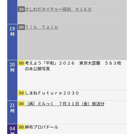
30
きしわだネイチャー探訪 ＃１６８
00
Ｔｉｋ Ｔａｌｋ
19
時
00
考えよう「平和」２０２６ 東京大空襲 ５８３枚
20
の未公開写真
時
50
しまねＦｕｔｕｒｅ２０３０
00
［再］ミルっく ７月３１日（金）放送分
21
時
00
30
00
00
15
20
30
00
00
00
00
かもん！おおさかもん！！８月前半号
タイガースＶ特急 ８／４号
［再］ミルっく ７月３１日（金）放送分
Ｄａｙ Ｔｒｉｐｐｅｒ ＃７９
オリックス・バファローズが好きやねん！８／１
しまねＦｕｔｕｒｅ２０３０
きしわだネイチャー探訪 ＃１６８
ReFa
麻布プロバドール
麻布プロバドール
麻布プロバドール
22
23
00
01
02
03
04
号
時
時
時
時
時
時
時