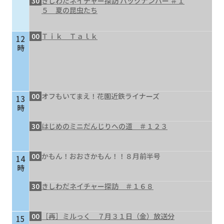
30
きしわだネイチャー探訪 バックナンバー ＃１
５ 夏の昆虫たち
00
Ｔｉｋ Ｔａｌｋ
12
時
00
オフもいてまえ！花園近鉄ライナーズ
13
時
30
はじめのミニだんじりへの道 ＃１２３
00
かもん！おおさかもん！！８月前半号
14
時
30
きしわだネイチャー探訪 ＃１６８
00
［再］ミルっく ７月３１日（金）放送分
15