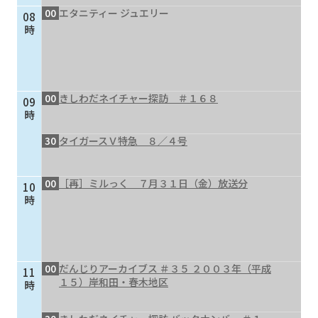
00
エタニティー ジュエリー
08
個人情報保護に関する基
個人情報の保護に関する
時
本方針
公表事項
番組放送基準
放送番組審議会
よくある質問
マスコットファミリー
00
きしわだネイチャー探訪 ＃１６８
09
サイトマップ
時
30
タイガースＶ特急 ８／４号
00
［再］ミルっく ７月３１日（金）放送分
10
時
00
だんじりアーカイブス ＃３５ ２００３年（平成
11
１５）岸和田・春木地区
時