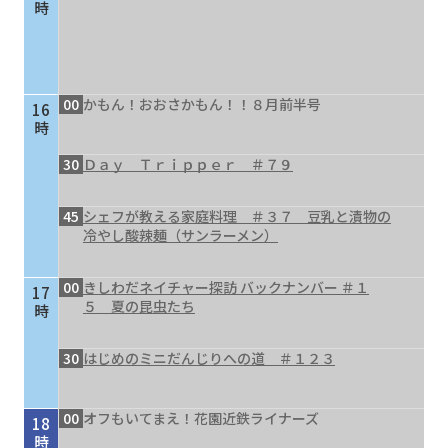
時
00
かもん！おおさかもん！！８月前半号
16
時
30
Ｄａｙ Ｔｒｉｐｐｅｒ ＃７９
45
シェフが教える家庭料理 ＃３７ 豆乳と漬物の
冷やし酸辣麺（サンラーメン）
00
きしわだネイチャー探訪 バックナンバー ＃１
17
５ 夏の昆虫たち
時
30
はじめのミニだんじりへの道 ＃１２３
00
オフもいてまえ！花園近鉄ライナーズ
18
時