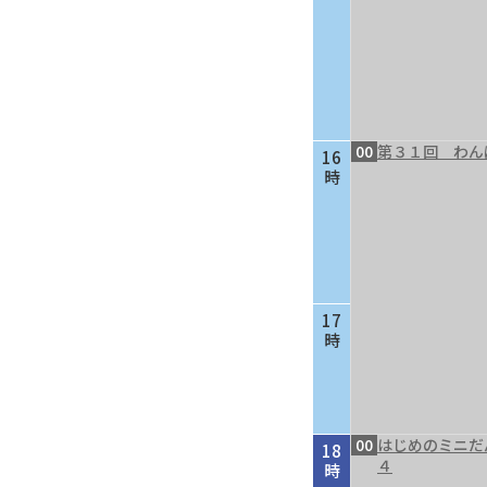
00
第３１回 わん
16
時
17
時
00
はじめのミニだ
18
４
時