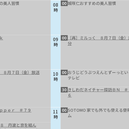
の美人習慣
00
城咲仁おすすめの美人習慣
08
時
ｋ
00
［再］ミルっく ８月７日（金）
09
分
時
 ８月７日（金）放送
00
おうじどうぶつえんとずーっとい
10
テレビ
時
30
きしわだネイチャー探訪ＢＮ ＃
６
ｐｐｅｒ ＃７９
00
SOTOMO 家でも外でも使える便
11
ム
時
４８ 丹波と京を結ん