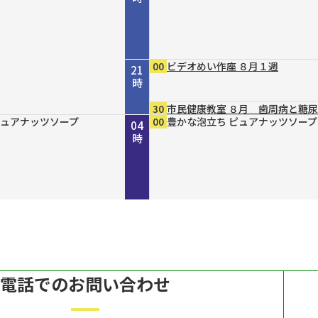
00
ビデオめい作座 ８月１週
21
時
30
市民健康教室 ８月 歯周病と糖
４８ 丹波と京を結ん
」２０２６ “最後の１人
ｒｅ２０３０
 ８月７日（金）放送
らりまいり 「郡山八
４８ 丹波と京を結ん
ｐｐｅｒ ＃７９
ガールＮＥＸＴ
DERN エスニックファッショ
ピュアナッツソープ
ピュアナッツソープ
ピュアナッツソープ
45
00
15
30
00
00
00
00
00
00
倍×テレ
ホトケ女史のぶらりまいり 「郡
歴史街道 ＃４４８ 丹波と京を
きしわだネイチャー探訪ＢＮ ＃
ルナジュメールファッショングッ
豊かな泡立ち ピュアナッツソープ
MAHARA MODERN エスニック
豊かな泡立ち ピュアナッツソープ
豊かな泡立ち ピュアナッツソープ
豊かな泡立ち ピュアナッツソープ
22
23
00
01
02
03
04
～角倉了以と保津川開削
イパン戦 発掘・米軍録音
～角倉了以と保津川開削
幡神社」編
だ“川の街道”～角倉了以と保津川
６
ル
ン
時
時
時
時
時
時
時
～
電話でのお問い合わせ