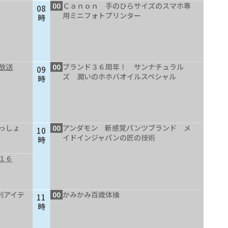
00
Ｃａｎｏｎ 手のひらサイズのスマホ専
08
用ミニフォトプリンター
時
放送
00
ブランド３６周年！ サンナチュラル
09
ズ 潤いのホホバオイルスペシャル
時
っしょ
00
アンダモン 新感覚パンツブランド メ
10
イドインジャパンの匠の技術
時
１６
利アイテ
00
かみかみ百歳体操
11
時