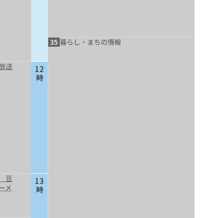
35
暮らし・まちの情報
放送
12
時
 豆
13
ーメ
時