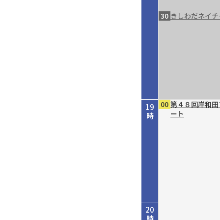
30
きしわだネイチ
00
第４８回岸和田
19
ート
時
20
時