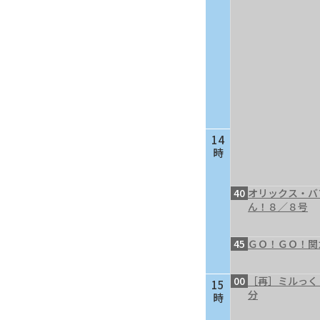
14
時
40
オリックス・バ
ん！８／８号
45
ＧＯ！ＧＯ！関
00
［再］ミルっく
15
分
時