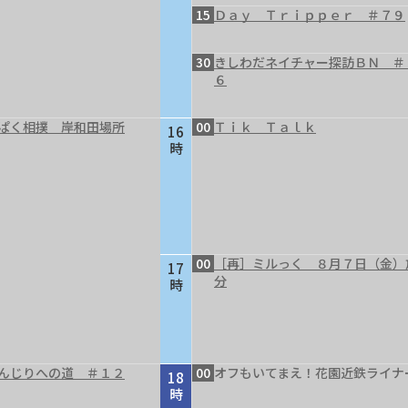
15
Ｄａｙ Ｔｒｉｐｐｅｒ ＃７９
30
きしわだネイチャー探訪ＢＮ ＃
６
ぱく相撲 岸和田場所
00
Ｔｉｋ Ｔａｌｋ
16
時
00
［再］ミルっく ８月７日（金）
17
分
時
んじりへの道 ＃１２
00
オフもいてまえ！花園近鉄ライナ
18
時