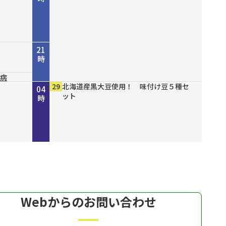
21
時
尿病
山八
結ん
１６
ズセー
ファッショ
00
10
00
30
00
00
00
00
00
29
NHK NEWSLINE
NHK WORLD-JAPAN Special program
守ろう命プラス～今からできる！我が家
災害に備える～地震編～
ショップスターバリュー チェンジ 美
緊急開催！ 真夏の大特価市モズ
有機クコピューレ１００％！ オーガニ
ブレスエアー ベストフィットピロー
備長炭仕上げ こだわりのやきとり缶詰
北海道産黒大豆使用！ 味付け豆５種セ
22
23
00
01
02
03
04
開削
の防災～
白の日スペシャル
ックゴジベリージュース
２ 通気性抜群で背中までサポート
ット
時
時
時
時
時
時
時
Webからのお問い合わせ