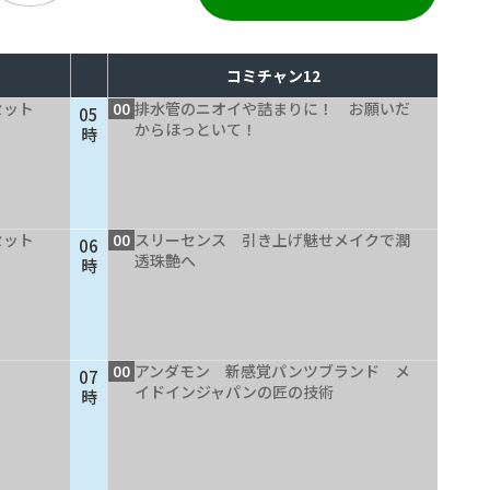
コミチャン12
セット
00
排水管のニオイや詰まりに！ お願いだ
05
からほっといて！
時
セット
00
スリーセンス 引き上げ魅せメイクで潤
06
透珠艶へ
時
00
アンダモン 新感覚パンツブランド メ
07
イドインジャパンの匠の技術
時