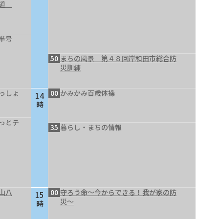
の道
半号
50
まちの風景 第４８回岸和田市総合防
災訓練
っしょ
00
かみかみ百歳体操
14
時
っとテ
35
暮らし・まちの情報
山八
00
守ろう命～今からできる！我が家の防
15
災～
時