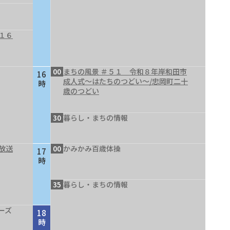
１６
00
まちの風景 ＃５１ 令和８年岸和田市
16
成人式～はたちのつどい～/忠岡町二十
時
歳のつどい
30
暮らし・まちの情報
放送
00
かみかみ百歳体操
17
時
35
暮らし・まちの情報
ーズ
18
時