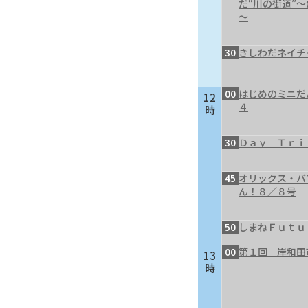
だ“川の街道”
～
30
きしわだネイチ
00
はじめのミニだ
12
４
時
30
Ｄａｙ Ｔｒｉ
45
オリックス・バ
ん！８／８号
50
しまねＦｕｔｕ
00
第１回 岸和田
13
時