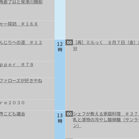
～角倉了以と保津川開削
ャー探訪 ＃１６８
んじりへの道 ＃１２
00
［再］ミルっく ８月７日（金）
12
分
時
ｐｐｅｒ ＃７９
ファローズが好きやね
ｒｅ２０３０
市こども議会
00
シェフが教える家庭料理 ＃３７
13
乳と漬物の冷やし酸辣麺（サンラ
時
ン）