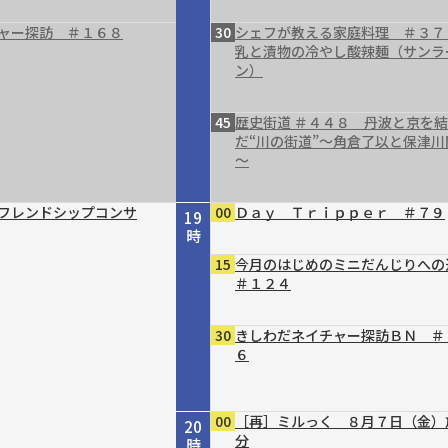
ャー探訪 ＃１６８
30
シェフが教える家庭料理 ＃３７
乳と漬物の冷やし酸辣麺（サンラ
ン）
45
歴史街道 ＃４４８ 丹波と京を
だ“川の街道”～角倉了以と保津川
～
フレンドシップコンサ
00
Ｄａｙ Ｔｒｉｐｐｅｒ ＃７９
19
時
15
今月のはじめのミニだんじりへ
＃１２４
30
きしわだネイチャー探訪ＢＮ ＃
６
00
［再］ミルっく ８月７日（金）
20
分
時