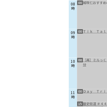
00
城咲仁おすすめ
08
時
00
Ｔｉｋ Ｔａｌ
09
時
00
［再］ミルっく
10
分
時
00
Ｄａｙ Ｔｒｉ
11
時
15
歴史街道 ＃４