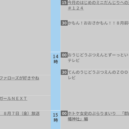
15
今月のはじめのミニだんじりへ
＃１２４
30
かもん！おおさかもん！！８月前
00
おうじどうぶつえんとずーっとい
14
テレビ
時
30
てんのうじどうぶつえんのＺＯＯ
レビ
ファローズが好きやね
ガールＮＥＸＴ
 ８月７日（金）放送
00
ホトケ女史のぶらりまいり 「郡
15
幡神社」編
時