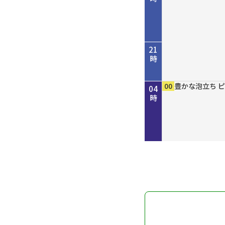
21
時
45
00
50
00
00
15
30
45
00
00
00
00
歴史街道 ＃４
考えよう「平和
しまねＦｕｔｕ
［再］ミルっく
ホトケ女史のぶ
歴史街道 ＃４
Ｄａｙ Ｔｒｉ
ＧＯ！ＧＯ！関
MAHARA MO
豊かな泡立ち 
豊かな泡立ち 
豊かな泡立ち 
22
23
00
01
02
03
04
だ“川の街道”
を殺すまで”サ
分
幡神社」編
だ“川の街道”
ン
時
時
時
時
時
時
時
～
記録
～