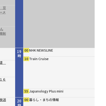
 豆
ーメ
結ん
開削
00
NHK NEWSLINE
19
時
10
Train Cruise
の道
１６
55
Japanology Plus mini
放送
00
暮らし・まちの情報
20
時