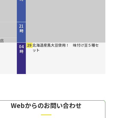
21
時
尿病
山八
結ん
１６
ズセー
ファッショ
00
10
00
30
00
00
00
00
00
29
NHK NEWSLINE
NHK WORLD-JAPAN Special program
守ろう命プラス～今からできる！我が家
災害に備える～地震編～
ショップスターバリュー チェンジ 美
緊急開催！ 真夏の大特価市モズ
有機クコピューレ１００％！ オーガニ
ブレスエアー ベストフィットピロー
備長炭仕上げ こだわりのやきとり缶詰
北海道産黒大豆使用！ 味付け豆５種セ
22
23
00
01
02
03
04
開削
の防災～
白の日スペシャル
ックゴジベリージュース
２ 通気性抜群で背中までサポート
ット
時
時
時
時
時
時
時
Webからのお問い合わせ