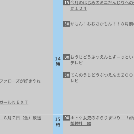
15
今月のはじめのミニだんじりへ
＃１２４
30
かもん！おおさかもん！！８月前
00
おうじどうぶつえんとずーっとい
14
テレビ
時
30
てんのうじどうぶつえんのＺＯＯ
レビ
ファローズが好きやね
ガールＮＥＸＴ
 ８月７日（金）放送
00
ホトケ女史のぶらりまいり 「郡
15
幡神社」編
時