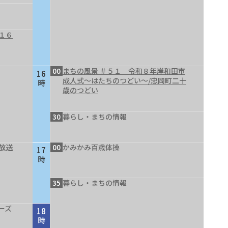
１６
00
まちの風景 ＃５１ 令和８年岸和田市
16
成人式～はたちのつどい～/忠岡町二十
時
歳のつどい
30
暮らし・まちの情報
放送
00
かみかみ百歳体操
17
時
35
暮らし・まちの情報
ーズ
18
時