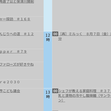
～角倉了以と保津川開削
ャー探訪 ＃１６８
んじりへの道 ＃１２
00
［再］ミルっく ８月７日（金）
12
分
時
ｐｐｅｒ ＃７９
ファローズが好きやね
ｒｅ２０３０
市こども議会
00
シェフが教える家庭料理 ＃３７
13
乳と漬物の冷やし酸辣麺（サンラ
時
ン）