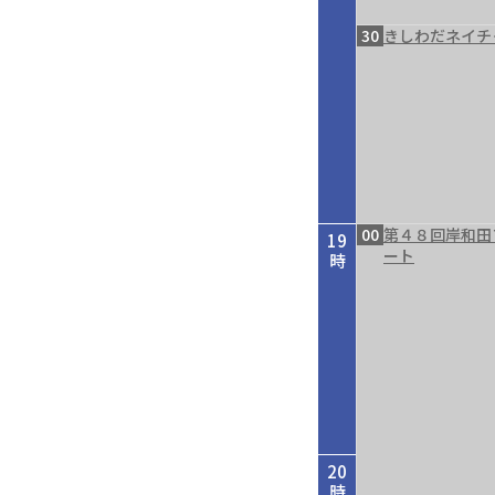
30
きしわだネイチ
00
第４８回岸和田
19
ート
時
20
時