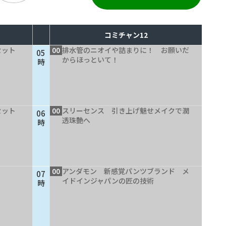
コミチャン12
セット
00
排水管のニオイや詰まりに！ お願いだ
05
からほっといて！
時
セット
00
スリーセンス 引き上げ魅せメイクで潤
06
透珠艶へ
時
00
アンダモン 新感覚パンツブランド メ
07
イドインジャパンの匠の技術
時