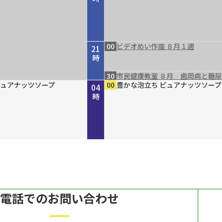
00
ビデオめい作座 ８月１週
21
時
30
市民健康教室 ８月 歯周病と糖
４８ 丹波と京を結ん
」２０２６ “最後の１人
ｒｅ２０３０
 ８月７日（金）放送
らりまいり 「郡山八
４８ 丹波と京を結ん
ｐｐｅｒ ＃７９
ガールＮＥＸＴ
DERN エスニックファッショ
ピュアナッツソープ
ピュアナッツソープ
ピュアナッツソープ
45
00
15
30
00
00
00
00
00
00
倍×テレ
ホトケ女史のぶらりまいり 「郡
歴史街道 ＃４４８ 丹波と京を
きしわだネイチャー探訪ＢＮ ＃
ルナジュメールファッショングッ
豊かな泡立ち ピュアナッツソープ
MAHARA MODERN エスニック
豊かな泡立ち ピュアナッツソープ
豊かな泡立ち ピュアナッツソープ
豊かな泡立ち ピュアナッツソープ
22
23
00
01
02
03
04
～角倉了以と保津川開削
イパン戦 発掘・米軍録音
～角倉了以と保津川開削
幡神社」編
だ“川の街道”～角倉了以と保津川
６
ル
ン
時
時
時
時
時
時
時
～
電話でのお問い合わせ