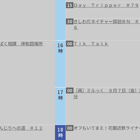
15
Ｄａｙ Ｔｒｉｐｐｅｒ ＃７９
30
きしわだネイチャー探訪ＢＮ ＃
６
ぱく相撲 岸和田場所
00
Ｔｉｋ Ｔａｌｋ
16
時
00
［再］ミルっく ８月７日（金）
17
分
時
んじりへの道 ＃１２
00
オフもいてまえ！花園近鉄ライナ
18
時