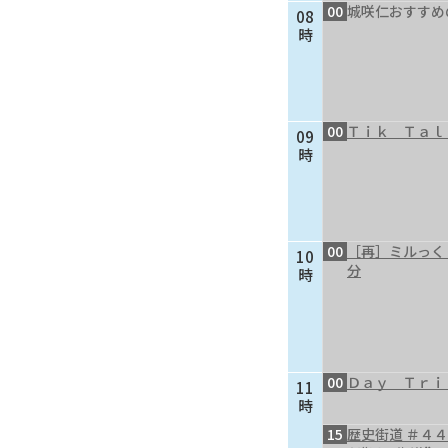
00
城咲仁おすすめ
08
時
00
Ｔｉｋ Ｔａｌ
09
時
00
［再］ミルっく
10
分
時
00
Ｄａｙ Ｔｒｉ
11
時
15
歴史街道 ＃４