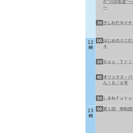
だ“川の街道”
～
30
きしわだネイチ
00
はじめのミニだ
12
４
時
30
Ｄａｙ Ｔｒｉ
45
オリックス・バ
ん！８／８号
50
しまねＦｕｔｕ
00
第１回 岸和田
13
時