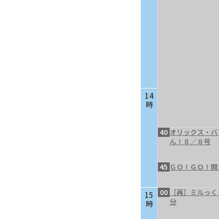
14
時
40
オリックス・バ
ん！８／８号
45
ＧＯ！ＧＯ！関
00
［再］ミルっく
15
分
時