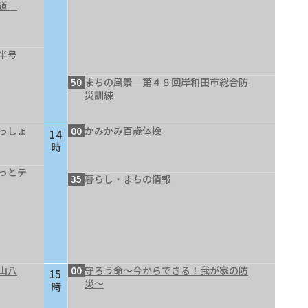
の道
半号
50
まちの風景 第４８回岸和田市総合防
災訓練
っしょ
00
かみかみ百歳体操
14
時
っとテ
35
暮らし・まちの情報
山八
00
守ろう命～今からできる！我が家の防
15
災～
時