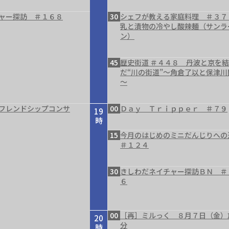
ャー探訪 ＃１６８
30
シェフが教える家庭料理 ＃３７
乳と漬物の冷やし酸辣麺（サンラ
ン）
45
歴史街道 ＃４４８ 丹波と京を
だ“川の街道”～角倉了以と保津川
～
フレンドシップコンサ
00
Ｄａｙ Ｔｒｉｐｐｅｒ ＃７９
19
時
15
今月のはじめのミニだんじりへ
＃１２４
30
きしわだネイチャー探訪ＢＮ ＃
６
00
［再］ミルっく ８月７日（金）
20
分
時