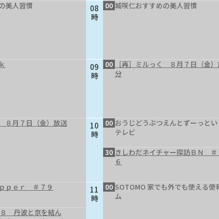
の美人習慣
00
城咲仁おすすめの美人習慣
08
時
ｋ
00
［再］ミルっく ８月７日（金）
09
分
時
 ８月７日（金）放送
00
おうじどうぶつえんとずーっとい
10
テレビ
時
30
きしわだネイチャー探訪ＢＮ ＃
６
ｐｐｅｒ ＃７９
00
SOTOMO 家でも外でも使える便
11
ム
時
４８ 丹波と京を結ん