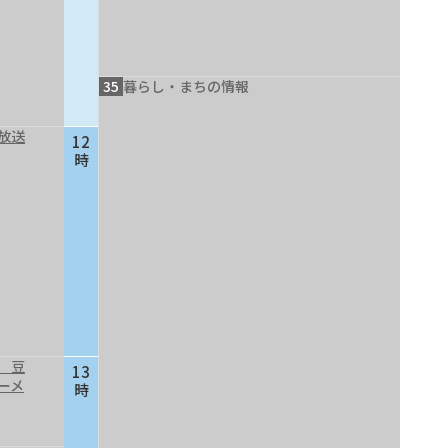
35
暮らし・まちの情報
放送
12
時
 豆
13
ーメ
時