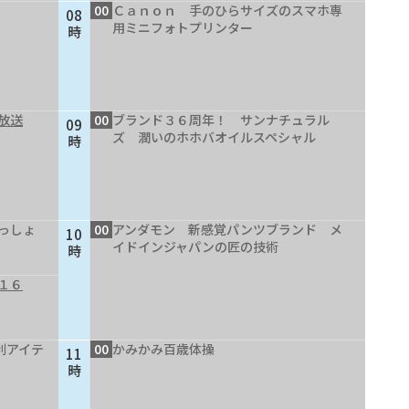
00
Ｃａｎｏｎ 手のひらサイズのスマホ専
08
用ミニフォトプリンター
時
放送
00
ブランド３６周年！ サンナチュラル
09
ズ 潤いのホホバオイルスペシャル
時
っしょ
00
アンダモン 新感覚パンツブランド メ
10
イドインジャパンの匠の技術
時
１６
利アイテ
00
かみかみ百歳体操
11
時