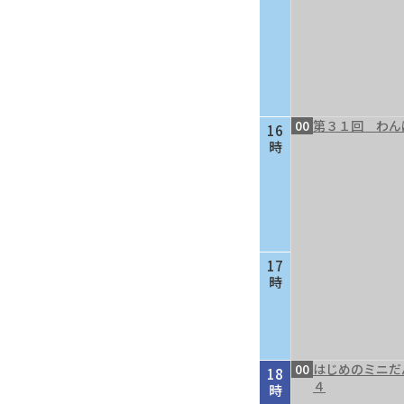
00
第３１回 わん
16
時
17
時
00
はじめのミニだ
18
４
時