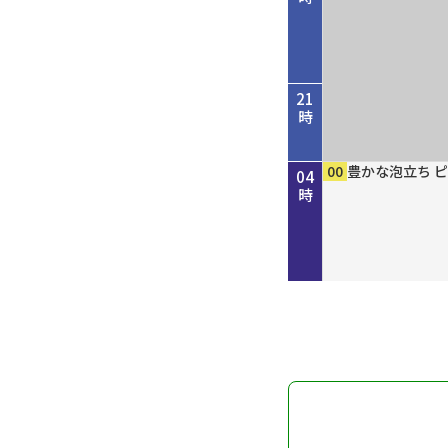
21
時
45
00
50
00
00
15
30
45
00
00
00
00
歴史街道 ＃４
考えよう「平和
しまねＦｕｔｕ
［再］ミルっく
ホトケ女史のぶ
歴史街道 ＃４
Ｄａｙ Ｔｒｉ
ＧＯ！ＧＯ！関
MAHARA MO
豊かな泡立ち 
豊かな泡立ち 
豊かな泡立ち 
22
23
00
01
02
03
04
だ“川の街道”
を殺すまで”サ
分
幡神社」編
だ“川の街道”
ン
時
時
時
時
時
時
時
～
記録
～