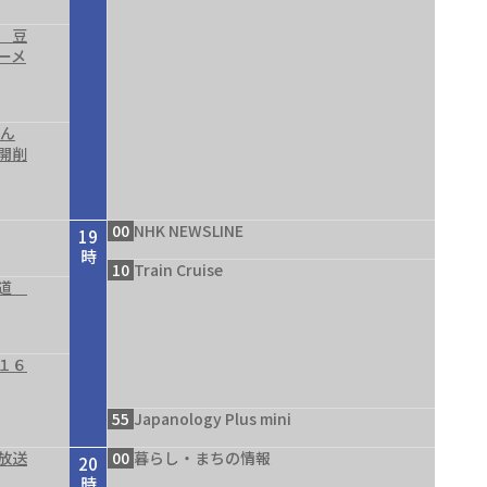
 豆
ーメ
結ん
開削
00
NHK NEWSLINE
19
時
10
Train Cruise
の道
１６
55
Japanology Plus mini
放送
00
暮らし・まちの情報
20
時