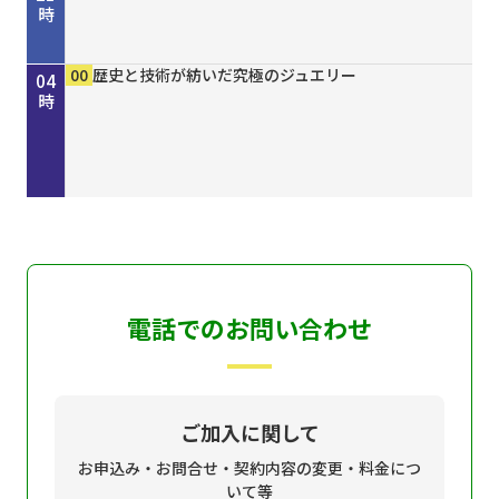
時
00
30
00
15
30
45
50
00
15
30
00
00
00
00
きしわだネイチャー探訪 ＃１６８
地車かわら版
Ｄａｙ Ｔｒｉｐｐｅｒ ＃７９
歴史街道 ＃４４８ 丹波と京を結んだ“川の街
ＧＯ！ＧＯ！関ガールＮＥＸＴ
オリックス・バファローズが好きやねん！８／８
しまねＦｕｔｕｒｅ２０３０
ホトケ女史のぶらりまいり 「郡山八幡神社」編
歴史街道 ＃４４８ 丹波と京を結んだ“川の街
地車かわら版
誰でも簡単にオシャレネイル HOMEI
歴史と技術が紡いだ究極のジュエリー
歴史と技術が紡いだ究極のジュエリー
歴史と技術が紡いだ究極のジュエリー
22
23
00
01
02
03
04
道”～角倉了以と保津川開削～
号
道”～角倉了以と保津川開削～
時
時
時
時
時
時
時
電話でのお問い合わせ
ご加入に関して
お申込み・お問合せ・契約内容の変更・料金につ
いて等