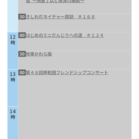
道”～角倉了以と保津川開削～
30
きしわだネイチャー探訪 ＃１６８
00
はじめのミニだんじりへの道 ＃１２４
12
時
30
地車かわら版
00
第４８回岸和田フレンドシップコンサート
13
時
14
時