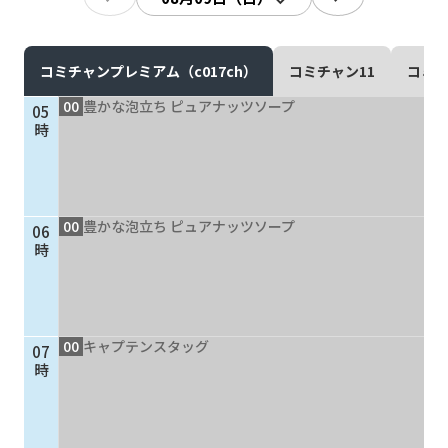
現在ご利用中の方
お問い合わせ
コミチャンプレミアム（c017ch）
コミチャン11
コミチ
00
豊かな泡立ち ピュアナッツソープ
05
時
お問い合わせ
00
豊かな泡立ち ピュアナッツソープ
06
ご加入お申し込み・資
時
料請求
資料請求
00
キャプテンスタッグ
07
時
企業情報
アクセス
採用情報
契約約款