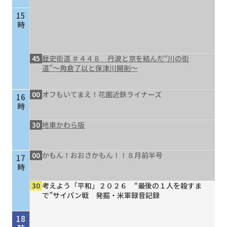
15
時
45
歴史街道 ＃４４８ 丹波と京を結んだ“川の街
道”～角倉了以と保津川開削～
00
オフもいてまえ！花園近鉄ライナーズ
16
時
30
地車かわら版
00
かもん！おおさかもん！！８月前半号
17
時
30
考えよう「平和」２０２６ “最後の１人を殺すま
で”サイパン戦 発掘・米軍録音記録
18