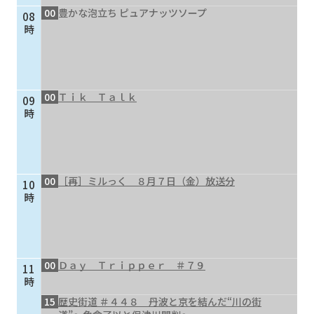
00
豊かな泡立ち ピュアナッツソープ
08
個人情報保護に関する基
個人情報の保護に関する
時
本方針
公表事項
番組放送基準
放送番組審議会
よくある質問
マスコットファミリー
00
Ｔｉｋ Ｔａｌｋ
09
サイトマップ
時
00
［再］ミルっく ８月７日（金）放送分
10
時
00
Ｄａｙ Ｔｒｉｐｐｅｒ ＃７９
11
時
15
歴史街道 ＃４４８ 丹波と京を結んだ“川の街