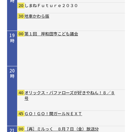
時
20
しまねＦｕｔｕｒｅ２０３０
30
地車かわら版
00
第１回 岸和田市こども議会
19
時
20
時
40
オリックス・バファローズが好きやねん！８／８
号
45
ＧＯ！ＧＯ！関ガールＮＥＸＴ
00
［再］ミルっく ８月７日（金）放送分
21