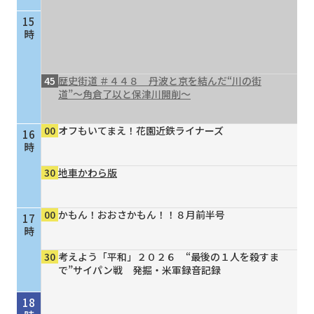
15
時
45
歴史街道 ＃４４８ 丹波と京を結んだ“川の街
道”～角倉了以と保津川開削～
00
オフもいてまえ！花園近鉄ライナーズ
16
時
30
地車かわら版
00
かもん！おおさかもん！！８月前半号
17
時
30
考えよう「平和」２０２６ “最後の１人を殺すま
で”サイパン戦 発掘・米軍録音記録
18