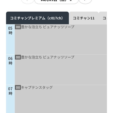
現在ご利用中の方
お問い合わせ
コミチャンプレミアム（c017ch）
コミチャン11
コミチ
00
豊かな泡立ち ピュアナッツソープ
05
時
お問い合わせ
00
豊かな泡立ち ピュアナッツソープ
06
ご加入お申し込み・資
時
料請求
資料請求
00
キャプテンスタッグ
07
時
企業情報
アクセス
採用情報
契約約款