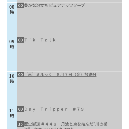
00
豊かな泡立ち ピュアナッツソープ
08
個人情報保護に関する基
個人情報の保護に関する
時
本方針
公表事項
番組放送基準
放送番組審議会
よくある質問
マスコットファミリー
00
Ｔｉｋ Ｔａｌｋ
09
サイトマップ
時
00
［再］ミルっく ８月７日（金）放送分
10
時
00
Ｄａｙ Ｔｒｉｐｐｅｒ ＃７９
11
時
15
歴史街道 ＃４４８ 丹波と京を結んだ“川の街