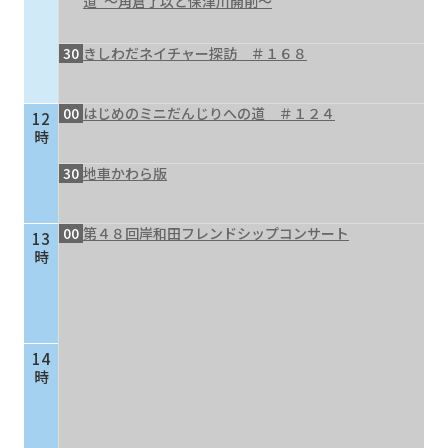
道”～角倉了以と保津川開削～
30
きしわだネイチャー探訪 ＃１６８
00
はじめのミニだんじりへの道 ＃１２４
12
時
30
地車かわら版
00
第４８回岸和田フレンドシップコンサート
13
時
14
時