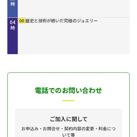
時
00
30
00
15
30
45
50
00
15
30
00
00
00
00
きしわだネイチャー探訪 ＃１６８
地車かわら版
Ｄａｙ Ｔｒｉｐｐｅｒ ＃７９
歴史街道 ＃４４８ 丹波と京を結んだ“川の街
ＧＯ！ＧＯ！関ガールＮＥＸＴ
オリックス・バファローズが好きやねん！８／８
しまねＦｕｔｕｒｅ２０３０
ホトケ女史のぶらりまいり 「郡山八幡神社」編
歴史街道 ＃４４８ 丹波と京を結んだ“川の街
地車かわら版
誰でも簡単にオシャレネイル HOMEI
歴史と技術が紡いだ究極のジュエリー
歴史と技術が紡いだ究極のジュエリー
歴史と技術が紡いだ究極のジュエリー
22
23
00
01
02
03
04
道”～角倉了以と保津川開削～
号
道”～角倉了以と保津川開削～
時
時
時
時
時
時
時
電話でのお問い合わせ
ご加入に関して
お申込み・お問合せ・契約内容の変更・料金につ
いて等