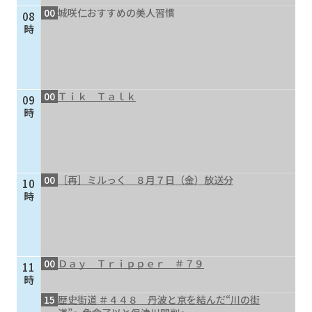
00
城咲仁おすすめの美人習慣
08
個人情報保護に関する基
個人情報の保護に関する
時
本方針
公表事項
番組放送基準
放送番組審議会
よくある質問
マスコットファミリー
00
Ｔｉｋ Ｔａｌｋ
09
サイトマップ
時
00
［再］ミルっく ８月７日（金）放送分
10
時
00
Ｄａｙ Ｔｒｉｐｐｅｒ ＃７９
11
時
15
歴史街道 ＃４４８ 丹波と京を結んだ“川の街