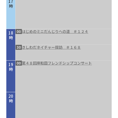
17
時
00
はじめのミニだんじりへの道 ＃１２４
18
時
30
きしわだネイチャー探訪 ＃１６８
00
第４８回岸和田フレンドシップコンサート
19
時
20
時