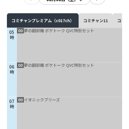
現在ご利用中の方
お問い合わせ
コミチャンプレミアム（c017ch）
コミチャン11
コミチ
00
夢の翻訳機 ポケトーク QVC特別セット
05
時
お問い合わせ
00
夢の翻訳機 ポケトーク QVC特別セット
06
ご加入お申し込み・資
時
料請求
資料請求
00
イオニックブリーズ
07
時
企業情報
アクセス
採用情報
契約約款