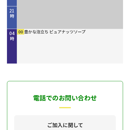
21
時
45
00
50
00
00
15
30
45
00
00
00
00
歴史街道 ＃４４８ 丹波と京を結んだ“川の街
考えよう「平和」２０２６ “最後の１人を殺すま
しまねＦｕｔｕｒｅ２０３０
［再］ミルっく ８月７日（金）放送分
ホトケ女史のぶらりまいり 「郡山八幡神社」編
歴史街道 ＃４４８ 丹波と京を結んだ“川の街
Ｄａｙ Ｔｒｉｐｐｅｒ ＃７９
ＧＯ！ＧＯ！関ガールＮＥＸＴ
MAHARA MODERN エスニックファッション
豊かな泡立ち ピュアナッツソープ
豊かな泡立ち ピュアナッツソープ
豊かな泡立ち ピュアナッツソープ
22
23
00
01
02
03
04
道”～角倉了以と保津川開削～
で”サイパン戦 発掘・米軍録音記録
道”～角倉了以と保津川開削～
時
時
時
時
時
時
時
電話でのお問い合わせ
ご加入に関して