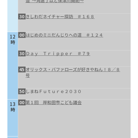
道”～角倉了以と保津川開削～
30
きしわだネイチャー探訪 ＃１６８
00
はじめのミニだんじりへの道 ＃１２４
12
時
30
Ｄａｙ Ｔｒｉｐｐｅｒ ＃７９
45
オリックス・バファローズが好きやねん！８／８
号
50
しまねＦｕｔｕｒｅ２０３０
00
第１回 岸和田市こども議会
13
時