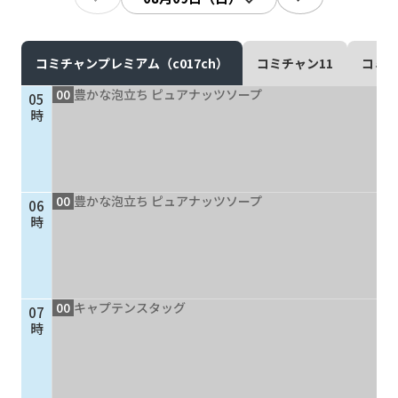
現在ご利用中の方
お問い合わせ
コミチャンプレミアム（c017ch）
コミチャン11
コミチ
00
豊かな泡立ち ピュアナッツソープ
05
時
お問い合わせ
00
豊かな泡立ち ピュアナッツソープ
06
ご加入お申し込み・資
時
料請求
資料請求
00
キャプテンスタッグ
07
時
企業情報
アクセス
採用情報
契約約款