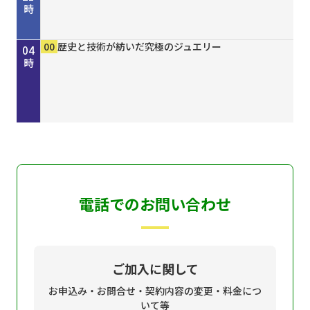
時
00
30
00
15
30
45
50
00
15
30
00
00
00
00
きしわだネイチャー探訪 ＃１６８
地車かわら版
Ｄａｙ Ｔｒｉｐｐｅｒ ＃７９
歴史街道 ＃４４８ 丹波と京を結んだ“川の街
ＧＯ！ＧＯ！関ガールＮＥＸＴ
オリックス・バファローズが好きやねん！８／８
しまねＦｕｔｕｒｅ２０３０
ホトケ女史のぶらりまいり 「郡山八幡神社」編
歴史街道 ＃４４８ 丹波と京を結んだ“川の街
地車かわら版
誰でも簡単にオシャレネイル HOMEI
歴史と技術が紡いだ究極のジュエリー
歴史と技術が紡いだ究極のジュエリー
歴史と技術が紡いだ究極のジュエリー
22
23
00
01
02
03
04
道”～角倉了以と保津川開削～
号
道”～角倉了以と保津川開削～
時
時
時
時
時
時
時
電話でのお問い合わせ
ご加入に関して
お申込み・お問合せ・契約内容の変更・料金につ
いて等