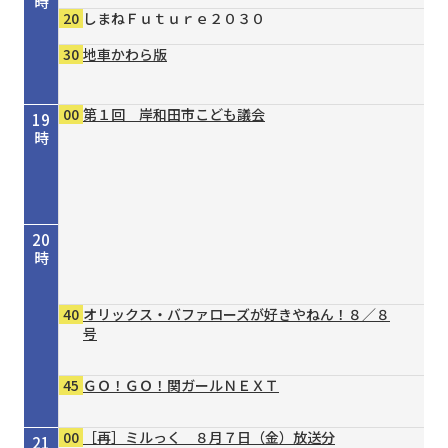
時
20
しまねＦｕｔｕｒｅ２０３０
30
地車かわら版
00
第１回 岸和田市こども議会
19
時
20
時
40
オリックス・バファローズが好きやねん！８／８
号
45
ＧＯ！ＧＯ！関ガールＮＥＸＴ
00
［再］ミルっく ８月７日（金）放送分
21