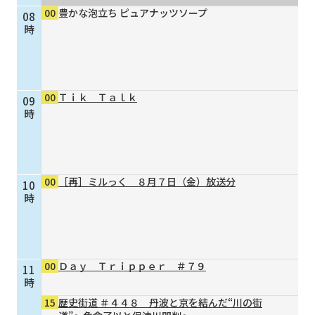
00
豊かな泡立ち ピュアナッツソープ
08
個人情報保護に関する基
個人情報の保護に関する
時
本方針
公表事項
番組放送基準
放送番組審議会
よくある質問
マスコットファミリー
00
Ｔｉｋ Ｔａｌｋ
09
サイトマップ
時
00
［再］ミルっく ８月７日（金）放送分
10
時
00
Ｄａｙ Ｔｒｉｐｐｅｒ ＃７９
11
時
15
歴史街道 ＃４４８ 丹波と京を結んだ“川の街