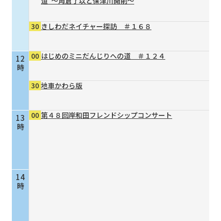
道”～角倉了以と保津川開削～
30
きしわだネイチャー探訪 ＃１６８
00
はじめのミニだんじりへの道 ＃１２４
12
時
30
地車かわら版
00
第４８回岸和田フレンドシップコンサート
13
時
14
時