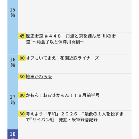
15
時
45
歴史街道 ＃４４８ 丹波と京を結んだ“川の街
道”～角倉了以と保津川開削～
00
オフもいてまえ！花園近鉄ライナーズ
16
時
30
地車かわら版
00
かもん！おおさかもん！！８月前半号
17
時
30
考えよう「平和」２０２６ “最後の１人を殺すま
で”サイパン戦 発掘・米軍録音記録
18