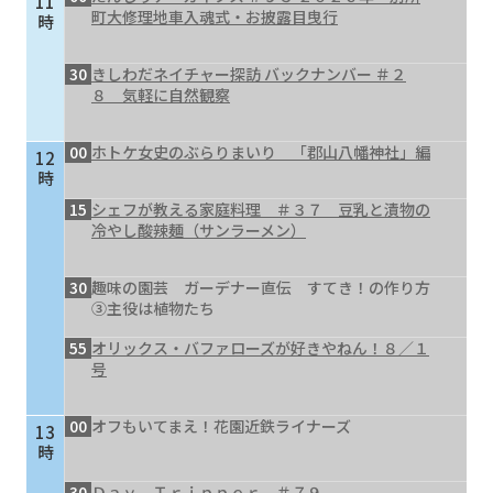
11
町大修理地車入魂式・お披露目曳行
時
30
きしわだネイチャー探訪 バックナンバー ＃２
８ 気軽に自然観察
00
ホトケ女史のぶらりまいり 「郡山八幡神社」編
12
時
15
シェフが教える家庭料理 ＃３７ 豆乳と漬物の
冷やし酸辣麺（サンラーメン）
30
趣味の園芸 ガーデナー直伝 すてき！の作り方
③主役は植物たち
55
オリックス・バファローズが好きやねん！８／１
号
00
オフもいてまえ！花園近鉄ライナーズ
13
時
30
Ｄａｙ Ｔｒｉｐｐｅｒ ＃７９