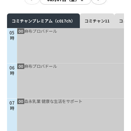
現在ご利用中の方
お問い合わせ
コミチャンプレミアム（c017ch）
コミチャン11
コミチ
00
麻布プロバドール
05
時
お問い合わせ
00
麻布プロバドール
06
ご加入お申し込み・資
時
料請求
資料請求
00
森永乳業 健康な生活をサポート
07
時
企業情報
アクセス
採用情報
契約約款