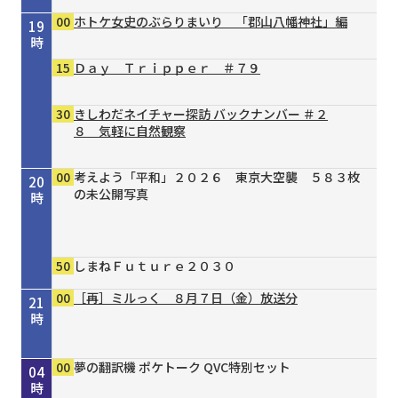
00
ホトケ女史のぶらりまいり 「郡山八幡神社」編
19
時
15
Ｄａｙ Ｔｒｉｐｐｅｒ ＃７９
30
きしわだネイチャー探訪 バックナンバー ＃２
８ 気軽に自然観察
00
考えよう「平和」２０２６ 東京大空襲 ５８３枚
20
の未公開写真
時
50
しまねＦｕｔｕｒｅ２０３０
00
［再］ミルっく ８月７日（金）放送分
21
時
00
15
30
00
00
30
55
00
00
00
00
Ｄａｙ Ｔｒｉｐｐｅｒ ＃７９
シェフが教える家庭料理 ＃３７ 豆乳と漬物の
タイガースＶ特急 ８／４号
［再］ミルっく ８月７日（金）放送分
はじめのミニだんじりへの道 ＃１２４
趣味の園芸 ガーデナー直伝 すてき！の作り方
オリックス・バファローズが好きやねん！８／１
銀座トマト ドクターズサプリ
夢の翻訳機 ポケトーク QVC特別セット
夢の翻訳機 ポケトーク QVC特別セット
夢の翻訳機 ポケトーク QVC特別セット
22
23
00
01
02
03
04
冷やし酸辣麺（サンラーメン）
③主役は植物たち
号
時
時
時
時
時
時
時