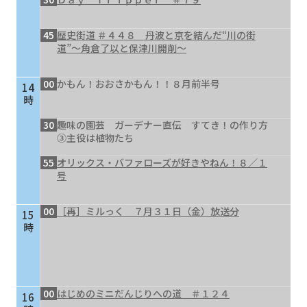
45
歴史街道 ＃４４８ 丹波と京を結んだ“川の街
道”～角倉了以と保津川開削～
00
かもん！おおさかもん！！８月前半号
14
時
30
趣味の園芸 ガーデナー直伝 すてき！の作り方
③主役は植物たち
55
オリックス・バファローズが好きやねん！８／１
号
00
［再］ミルっく ７月３１日（金）放送分
15
時
00
はじめのミニだんじりへの道 ＃１２４
16