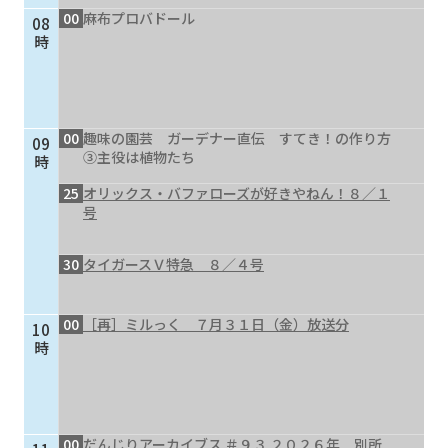
00
麻布プロバドール
08
個人情報保護に関する基
個人情報の保護に関する
時
本方針
公表事項
番組放送基準
放送番組審議会
よくある質問
マスコットファミリー
00
趣味の園芸 ガーデナー直伝 すてき！の作り方
09
サイトマップ
③主役は植物たち
時
25
オリックス・バファローズが好きやねん！８／１
号
30
タイガースＶ特急 ８／４号
00
［再］ミルっく ７月３１日（金）放送分
10
時
00
だんじりアーカイブス ＃９３ ２０２６年 別所