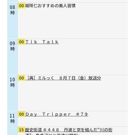
00
城咲仁おすすめの美人習慣
08
個人情報保護に関する基
個人情報の保護に関する
時
本方針
公表事項
番組放送基準
放送番組審議会
よくある質問
マスコットファミリー
00
Ｔｉｋ Ｔａｌｋ
09
サイトマップ
時
00
［再］ミルっく ８月７日（金）放送分
10
時
00
Ｄａｙ Ｔｒｉｐｐｅｒ ＃７９
11
時
15
歴史街道 ＃４４８ 丹波と京を結んだ“川の街