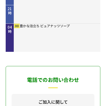
21
時
45
00
50
00
00
15
30
45
00
00
00
00
歴史街道 ＃４４８ 丹波と京を結んだ“川の街
考えよう「平和」２０２６ “最後の１人を殺すま
しまねＦｕｔｕｒｅ２０３０
［再］ミルっく ８月７日（金）放送分
ホトケ女史のぶらりまいり 「郡山八幡神社」編
歴史街道 ＃４４８ 丹波と京を結んだ“川の街
Ｄａｙ Ｔｒｉｐｐｅｒ ＃７９
ＧＯ！ＧＯ！関ガールＮＥＸＴ
MAHARA MODERN エスニックファッション
豊かな泡立ち ピュアナッツソープ
豊かな泡立ち ピュアナッツソープ
豊かな泡立ち ピュアナッツソープ
22
23
00
01
02
03
04
道”～角倉了以と保津川開削～
で”サイパン戦 発掘・米軍録音記録
道”～角倉了以と保津川開削～
時
時
時
時
時
時
時
電話でのお問い合わせ
ご加入に関して