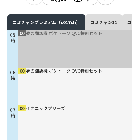
現在ご利用中の方
お問い合わせ
コミチャンプレミアム（c017ch）
コミチャン11
コミチ
00
夢の翻訳機 ポケトーク QVC特別セット
05
時
お問い合わせ
00
夢の翻訳機 ポケトーク QVC特別セット
06
ご加入お申し込み・資
時
料請求
資料請求
00
イオニックブリーズ
07
時
企業情報
アクセス
採用情報
契約約款