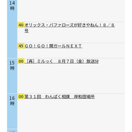
14
時
40
オリックス・バファローズが好きやねん！８／８
号
45
ＧＯ！ＧＯ！関ガールＮＥＸＴ
00
［再］ミルっく ８月７日（金）放送分
15
時
00
第３１回 わんぱく相撲 岸和田場所
16
時