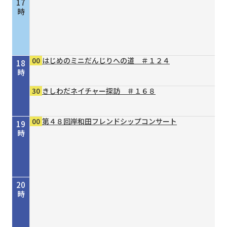
17
時
00
はじめのミニだんじりへの道 ＃１２４
18
時
30
きしわだネイチャー探訪 ＃１６８
00
第４８回岸和田フレンドシップコンサート
19
時
20
時