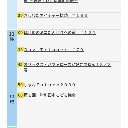
道”～角倉了以と保津川開削～
30
きしわだネイチャー探訪 ＃１６８
00
はじめのミニだんじりへの道 ＃１２４
12
時
30
Ｄａｙ Ｔｒｉｐｐｅｒ ＃７９
45
オリックス・バファローズが好きやねん！８／８
号
50
しまねＦｕｔｕｒｅ２０３０
00
第１回 岸和田市こども議会
13
時