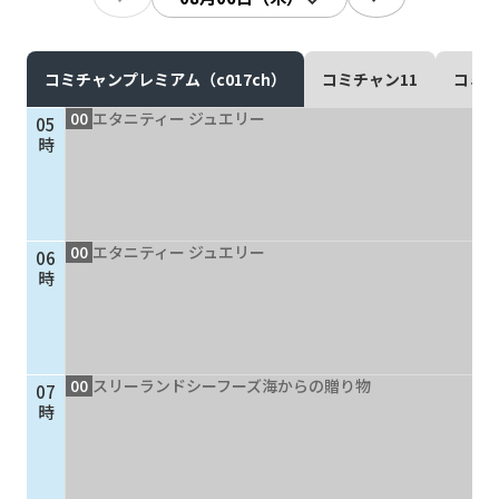
現在ご利用中の方
お問い合わせ
コミチャンプレミアム（c017ch）
コミチャン11
コミチ
00
エタニティー ジュエリー
05
時
お問い合わせ
00
エタニティー ジュエリー
06
ご加入お申し込み・資
時
料請求
資料請求
00
スリーランドシーフーズ海からの贈り物
07
時
企業情報
アクセス
採用情報
契約約款