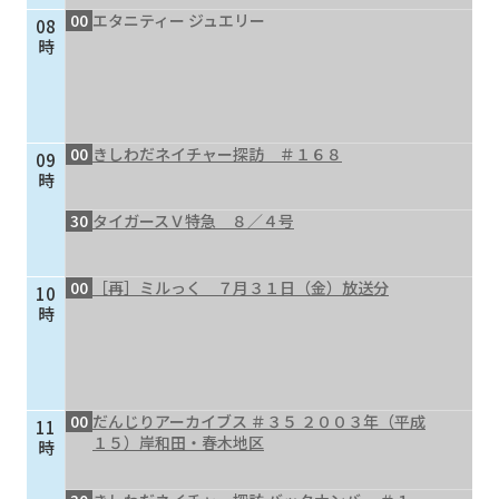
00
エタニティー ジュエリー
08
個人情報保護に関する基
個人情報の保護に関する
時
本方針
公表事項
番組放送基準
放送番組審議会
よくある質問
マスコットファミリー
00
きしわだネイチャー探訪 ＃１６８
09
サイトマップ
時
30
タイガースＶ特急 ８／４号
00
［再］ミルっく ７月３１日（金）放送分
10
時
00
だんじりアーカイブス ＃３５ ２００３年（平成
11
１５）岸和田・春木地区
時