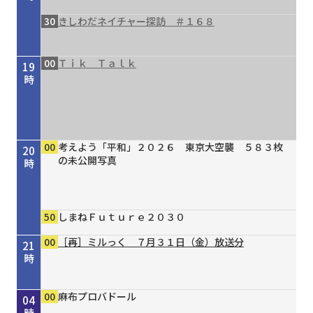
30
きしわだネイチャー探訪 ＃１６８
00
Ｔｉｋ Ｔａｌｋ
19
時
00
考えよう「平和」２０２６ 東京大空襲 ５８３枚
20
の未公開写真
時
50
しまねＦｕｔｕｒｅ２０３０
00
［再］ミルっく ７月３１日（金）放送分
21
時
00
30
00
00
15
20
30
00
00
00
00
かもん！おおさかもん！！８月前半号
タイガースＶ特急 ８／４号
［再］ミルっく ７月３１日（金）放送分
Ｄａｙ Ｔｒｉｐｐｅｒ ＃７９
オリックス・バファローズが好きやねん！８／１
しまねＦｕｔｕｒｅ２０３０
きしわだネイチャー探訪 ＃１６８
ReFa
麻布プロバドール
麻布プロバドール
麻布プロバドール
22
23
00
01
02
03
04
号
時
時
時
時
時
時
時