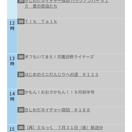
30
きしわだネイチャー探訪 バックナンバー ＃１
５ 夏の昆虫たち
00
Ｔｉｋ Ｔａｌｋ
12
時
00
オフもいてまえ！花園近鉄ライナーズ
13
時
30
はじめのミニだんじりへの道 ＃１２３
00
かもん！おおさかもん！！８月前半号
14
時
30
きしわだネイチャー探訪 ＃１６８
00
［再］ミルっく ７月３１日（金）放送分
15