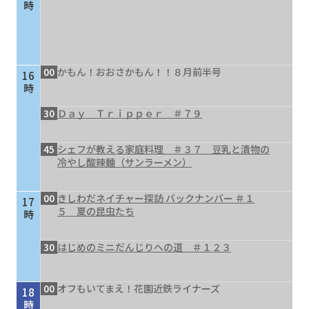
時
00
かもん！おおさかもん！！８月前半号
16
時
30
Ｄａｙ Ｔｒｉｐｐｅｒ ＃７９
45
シェフが教える家庭料理 ＃３７ 豆乳と漬物の
冷やし酸辣麺（サンラーメン）
00
きしわだネイチャー探訪 バックナンバー ＃１
17
５ 夏の昆虫たち
時
30
はじめのミニだんじりへの道 ＃１２３
00
オフもいてまえ！花園近鉄ライナーズ
18
時