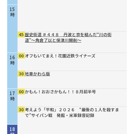
15
時
45
歴史街道 ＃４４８ 丹波と京を結んだ“川の街
道”～角倉了以と保津川開削～
00
オフもいてまえ！花園近鉄ライナーズ
16
時
30
地車かわら版
00
かもん！おおさかもん！！８月前半号
17
時
30
考えよう「平和」２０２６ “最後の１人を殺すま
で”サイパン戦 発掘・米軍録音記録
18