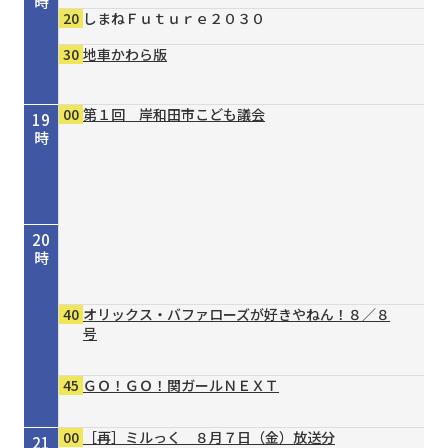
時
20
しまねＦｕｔｕｒｅ２０３０
30
地車かわら版
00
第１回 岸和田市こども議会
19
時
20
時
40
オリックス・バファローズが好きやねん！８／８
号
45
ＧＯ！ＧＯ！関ガールＮＥＸＴ
00
［再］ミルっく ８月７日（金）放送分
21