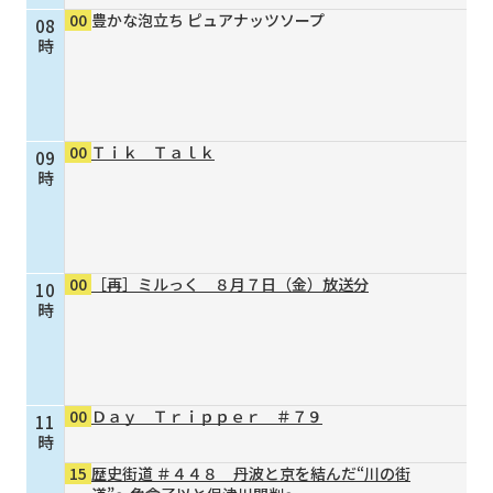
00
豊かな泡立ち ピュアナッツソープ
08
個人情報保護に関する基
個人情報の保護に関する
時
本方針
公表事項
番組放送基準
放送番組審議会
よくある質問
マスコットファミリー
00
Ｔｉｋ Ｔａｌｋ
09
サイトマップ
時
00
［再］ミルっく ８月７日（金）放送分
10
時
00
Ｄａｙ Ｔｒｉｐｐｅｒ ＃７９
11
時
15
歴史街道 ＃４４８ 丹波と京を結んだ“川の街