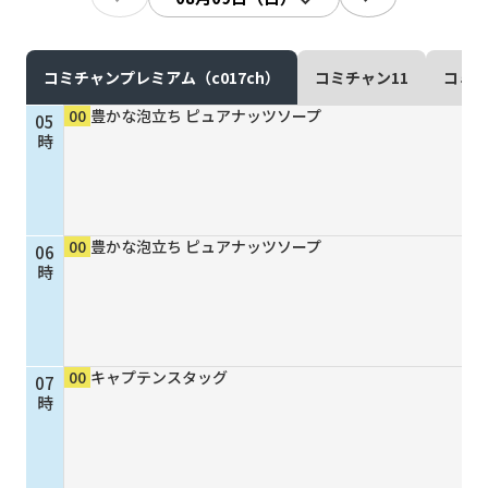
現在ご利用中の方
お問い合わせ
コミチャンプレミアム（c017ch）
コミチャン11
コミチ
00
豊かな泡立ち ピュアナッツソープ
05
時
お問い合わせ
00
豊かな泡立ち ピュアナッツソープ
06
ご加入お申し込み・資
時
料請求
資料請求
00
キャプテンスタッグ
07
時
企業情報
アクセス
採用情報
契約約款