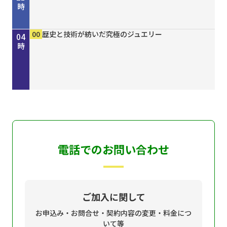
時
00
30
00
15
30
45
50
00
15
30
00
00
00
00
きしわだネイチャー探訪 ＃１６８
地車かわら版
Ｄａｙ Ｔｒｉｐｐｅｒ ＃７９
歴史街道 ＃４４８ 丹波と京を結んだ“川の街
ＧＯ！ＧＯ！関ガールＮＥＸＴ
オリックス・バファローズが好きやねん！８／８
しまねＦｕｔｕｒｅ２０３０
ホトケ女史のぶらりまいり 「郡山八幡神社」編
歴史街道 ＃４４８ 丹波と京を結んだ“川の街
地車かわら版
誰でも簡単にオシャレネイル HOMEI
歴史と技術が紡いだ究極のジュエリー
歴史と技術が紡いだ究極のジュエリー
歴史と技術が紡いだ究極のジュエリー
22
23
00
01
02
03
04
道”～角倉了以と保津川開削～
号
道”～角倉了以と保津川開削～
時
時
時
時
時
時
時
電話でのお問い合わせ
ご加入に関して
お申込み・お問合せ・契約内容の変更・料金につ
いて等