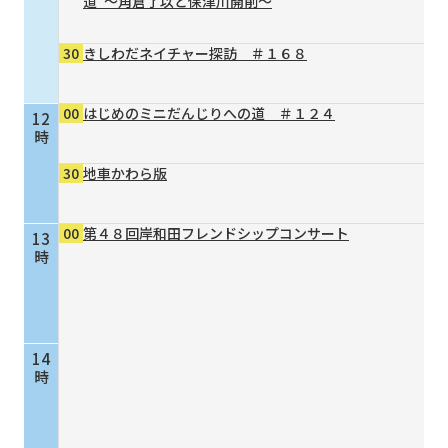
道”～角倉了以と保津川開削～
30
きしわだネイチャー探訪 ＃１６８
00
はじめのミニだんじりへの道 ＃１２４
12
時
30
地車かわら版
00
第４８回岸和田フレンドシップコンサート
13
時
14
時