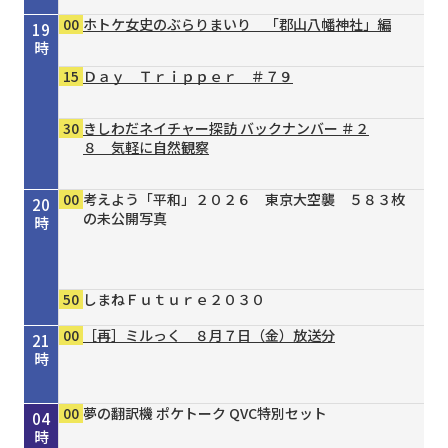
00
ホトケ女史のぶらりまいり 「郡山八幡神社」編
19
時
15
Ｄａｙ Ｔｒｉｐｐｅｒ ＃７９
30
きしわだネイチャー探訪 バックナンバー ＃２
８ 気軽に自然観察
00
考えよう「平和」２０２６ 東京大空襲 ５８３枚
20
の未公開写真
時
50
しまねＦｕｔｕｒｅ２０３０
00
［再］ミルっく ８月７日（金）放送分
21
時
00
15
30
00
00
30
55
00
00
00
00
Ｄａｙ Ｔｒｉｐｐｅｒ ＃７９
シェフが教える家庭料理 ＃３７ 豆乳と漬物の
タイガースＶ特急 ８／４号
［再］ミルっく ８月７日（金）放送分
はじめのミニだんじりへの道 ＃１２４
趣味の園芸 ガーデナー直伝 すてき！の作り方
オリックス・バファローズが好きやねん！８／１
銀座トマト ドクターズサプリ
夢の翻訳機 ポケトーク QVC特別セット
夢の翻訳機 ポケトーク QVC特別セット
夢の翻訳機 ポケトーク QVC特別セット
22
23
00
01
02
03
04
冷やし酸辣麺（サンラーメン）
③主役は植物たち
号
時
時
時
時
時
時
時