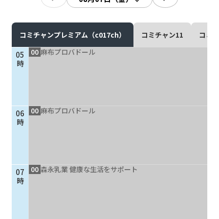
現在ご利用中の方
お問い合わせ
コミチャンプレミアム（c017ch）
コミチャン11
コミチ
00
麻布プロバドール
05
時
お問い合わせ
00
麻布プロバドール
06
ご加入お申し込み・資
時
料請求
資料請求
00
森永乳業 健康な生活をサポート
07
時
企業情報
アクセス
採用情報
契約約款