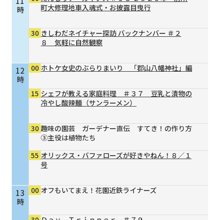
11
町大修理地車入魂式・お披露目曳行
時
30
きしわだネイチャー探訪 バックナンバー ＃２
８ 気軽に自然観察
00
ホトケ女史のぶらりまいり 「郡山八幡神社」編
12
時
15
シェフが教える家庭料理 ＃３７ 豆乳と漬物の
冷やし酸辣麺（サンラーメン）
30
趣味の園芸 ガーデナー直伝 すてき！の作り方
③主役は植物たち
55
オリックス・バファローズが好きやねん！８／１
号
00
オフもいてまえ！花園近鉄ライナーズ
13
時
30
Ｄａｙ Ｔｒｉｐｐｅｒ ＃７９