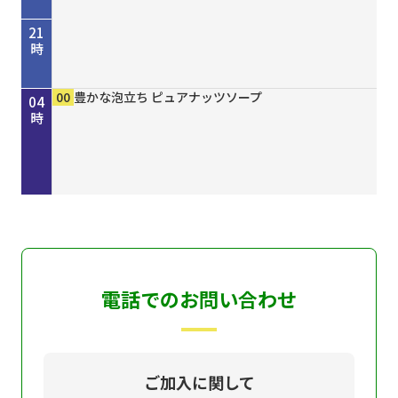
21
時
45
00
50
00
00
15
30
45
00
00
00
00
歴史街道 ＃４４８ 丹波と京を結んだ“川の街
考えよう「平和」２０２６ “最後の１人を殺すま
しまねＦｕｔｕｒｅ２０３０
［再］ミルっく ８月７日（金）放送分
ホトケ女史のぶらりまいり 「郡山八幡神社」編
歴史街道 ＃４４８ 丹波と京を結んだ“川の街
Ｄａｙ Ｔｒｉｐｐｅｒ ＃７９
ＧＯ！ＧＯ！関ガールＮＥＸＴ
MAHARA MODERN エスニックファッション
豊かな泡立ち ピュアナッツソープ
豊かな泡立ち ピュアナッツソープ
豊かな泡立ち ピュアナッツソープ
22
23
00
01
02
03
04
道”～角倉了以と保津川開削～
で”サイパン戦 発掘・米軍録音記録
道”～角倉了以と保津川開削～
時
時
時
時
時
時
時
電話でのお問い合わせ
ご加入に関して