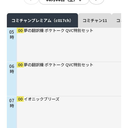
現在ご利用中の方
お問い合わせ
コミチャンプレミアム（c017ch）
コミチャン11
コミチ
00
夢の翻訳機 ポケトーク QVC特別セット
05
時
お問い合わせ
00
夢の翻訳機 ポケトーク QVC特別セット
06
ご加入お申し込み・資
時
料請求
資料請求
00
イオニックブリーズ
07
時
企業情報
アクセス
採用情報
契約約款