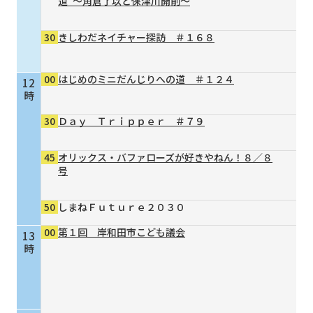
道”～角倉了以と保津川開削～
30
きしわだネイチャー探訪 ＃１６８
00
はじめのミニだんじりへの道 ＃１２４
12
時
30
Ｄａｙ Ｔｒｉｐｐｅｒ ＃７９
45
オリックス・バファローズが好きやねん！８／８
号
50
しまねＦｕｔｕｒｅ２０３０
00
第１回 岸和田市こども議会
13
時