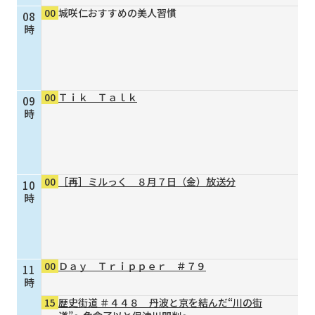
00
城咲仁おすすめの美人習慣
08
個人情報保護に関する基
個人情報の保護に関する
時
本方針
公表事項
番組放送基準
放送番組審議会
よくある質問
マスコットファミリー
00
Ｔｉｋ Ｔａｌｋ
09
サイトマップ
時
00
［再］ミルっく ８月７日（金）放送分
10
時
00
Ｄａｙ Ｔｒｉｐｐｅｒ ＃７９
11
時
15
歴史街道 ＃４４８ 丹波と京を結んだ“川の街