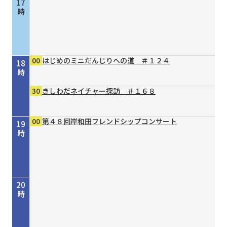
17
時
00
はじめのミニだんじりへの道 ＃１２４
18
時
30
きしわだネイチャー探訪 ＃１６８
00
第４８回岸和田フレンドシップコンサート
19
時
20
時