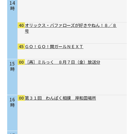
14
時
40
オリックス・バファローズが好きやねん！８／８
号
45
ＧＯ！ＧＯ！関ガールＮＥＸＴ
00
［再］ミルっく ８月７日（金）放送分
15
時
00
第３１回 わんぱく相撲 岸和田場所
16
時