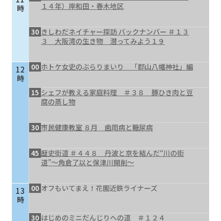
１４年）岸和田・春木地区
時
30
きしわだネイチャー探訪 バックナンバー ＃１３
３ 大阪湾の生き物 潜ってみよう１９
00
ホトケ女史のぶらりまいり 「郡山八幡神社」編
12
時
15
シェフが教える家庭料理 ＃３８ 豚ひき肉と豆
腐の蒸し物
30
市民健康教室 ８月 歯周病と糖尿病
45
歴史街道 ＃４４８ 丹波と京を結んだ“川の街
道”～角倉了以と保津川開削～
00
オフもいてまえ！花園近鉄ライナーズ
13
時
30
はじめのミニだんじりへの道 ＃１２４