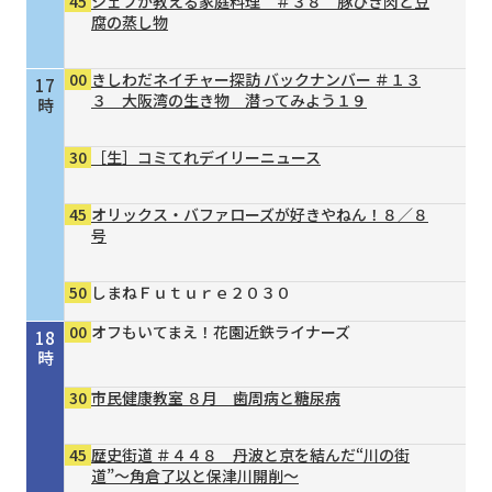
45
シェフが教える家庭料理 ＃３８ 豚ひき肉と豆
腐の蒸し物
00
きしわだネイチャー探訪 バックナンバー ＃１３
17
３ 大阪湾の生き物 潜ってみよう１９
時
30
［生］コミてれデイリーニュース
45
オリックス・バファローズが好きやねん！８／８
号
50
しまねＦｕｔｕｒｅ２０３０
00
オフもいてまえ！花園近鉄ライナーズ
18
時
30
市民健康教室 ８月 歯周病と糖尿病
45
歴史街道 ＃４４８ 丹波と京を結んだ“川の街
道”～角倉了以と保津川開削～