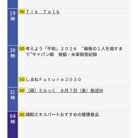
00
Ｔｉｋ Ｔａｌｋ
19
時
00
考えよう「平和」２０２６ “最後の１人を殺すま
20
で”サイパン戦 発掘・米軍録音記録
時
50
しまねＦｕｔｕｒｅ２０３０
00
［再］ミルっく ８月７日（金）放送分
21
時
00
15
30
00
00
15
20
30
45
00
00
00
00
［再］コミてれデイリーニュース
シェフが教える家庭料理 ＃３８ 豚ひき肉と豆
タイガースＶ特急 ８／４号
［再］ミルっく ８月７日（金）放送分
［再］コミてれデイリーニュース
オリックス・バファローズが好きやねん！８／８
しまねＦｕｔｕｒｅ２０３０
市民健康教室 ８月 歯周病と糖尿病
歴史街道 ＃４４８ 丹波と京を結んだ“川の街
私らしいブラックフォーマルREGINAPORTE
雑穀エキスパートおすすめの健康食品
雑穀エキスパートおすすめの健康食品
雑穀エキスパートおすすめの健康食品
22
23
00
01
02
03
04
腐の蒸し物
号
道”～角倉了以と保津川開削～
時
時
時
時
時
時
時