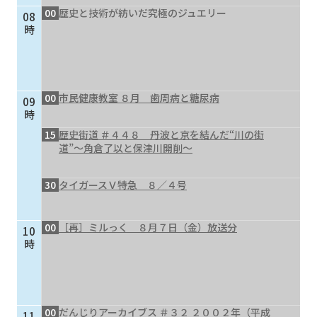
00
歴史と技術が紡いだ究極のジュエリー
08
個人情報保護に関する基
個人情報の保護に関する
時
本方針
公表事項
番組放送基準
放送番組審議会
よくある質問
マスコットファミリー
00
市民健康教室 ８月 歯周病と糖尿病
09
サイトマップ
時
15
歴史街道 ＃４４８ 丹波と京を結んだ“川の街
道”～角倉了以と保津川開削～
30
タイガースＶ特急 ８／４号
00
［再］ミルっく ８月７日（金）放送分
10
時
00
だんじりアーカイブス ＃３２ ２００２年（平成
11