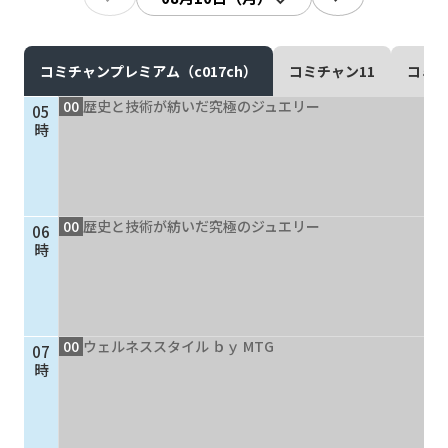
現在ご利用中の方
お問い合わせ
コミチャンプレミアム（c017ch）
コミチャン11
コミチ
00
歴史と技術が紡いだ究極のジュエリー
05
時
お問い合わせ
00
歴史と技術が紡いだ究極のジュエリー
06
ご加入お申し込み・資
時
料請求
資料請求
00
ウェルネススタイル ｂｙ MTG
07
時
企業情報
アクセス
採用情報
契約約款