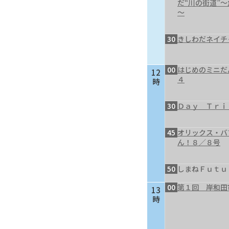
だ“川の街道”
～
30
きしわだネイチ
00
はじめのミニだ
12
４
時
30
Ｄａｙ Ｔｒｉ
45
オリックス・バ
ん！８／８号
50
しまねＦｕｔｕ
00
第１回 岸和田
13
時