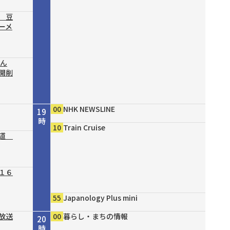
 豆
ーメ
結ん
開削
00
NHK NEWSLINE
19
時
10
Train Cruise
の道
１６
55
Japanology Plus mini
放送
00
暮らし・まちの情報
20
時