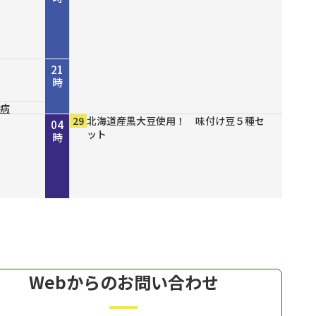
21
時
尿病
山八
結ん
１６
ズセー
ファッショ
00
10
00
30
00
00
00
00
00
29
NHK NEWSLINE
NHK WORLD-JAPAN Special program
守ろう命プラス～今からできる！我が家
災害に備える～地震編～
ショップスターバリュー チェンジ 美
緊急開催！ 真夏の大特価市モズ
有機クコピューレ１００％！ オーガニ
ブレスエアー ベストフィットピロー
備長炭仕上げ こだわりのやきとり缶詰
北海道産黒大豆使用！ 味付け豆５種セ
22
23
00
01
02
03
04
開削
の防災～
白の日スペシャル
ックゴジベリージュース
２ 通気性抜群で背中までサポート
ット
時
時
時
時
時
時
時
Webからのお問い合わせ