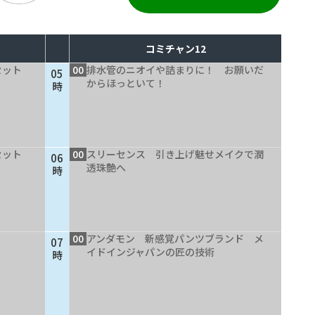
コミチャン12
セット
00
排水管のニオイや詰まりに！ お願いだ
05
からほっといて！
時
セット
00
スリーセンス 引き上げ魅せメイクで潤
06
透珠艶へ
時
00
アンダモン 新感覚パンツブランド メ
07
イドインジャパンの匠の技術
時