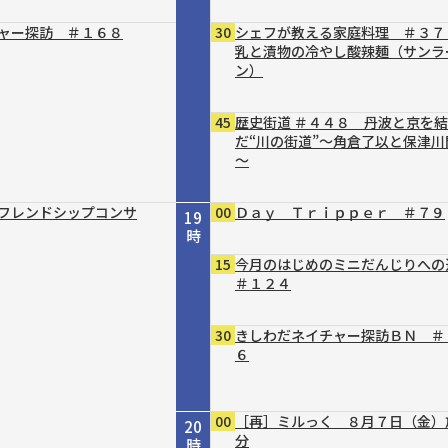
ャー探訪 ＃１６８
30
シェフが教える家庭料理 ＃３７
乳と漬物の冷やし酸辣麺（サンラ
ン）
45
歴史街道 ＃４４８ 丹波と京を
だ“川の街道”～角倉了以と保津川
～
フレンドシップコンサ
00
Ｄａｙ Ｔｒｉｐｐｅｒ ＃７９
19
時
15
今月のはじめのミニだんじりへ
＃１２４
30
きしわだネイチャー探訪ＢＮ ＃
６
00
［再］ミルっく ８月７日（金）
20
分
時