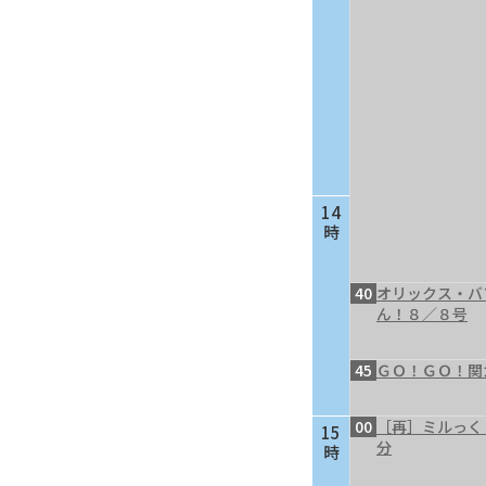
14
時
40
オリックス・バ
ん！８／８号
45
ＧＯ！ＧＯ！関
00
［再］ミルっく
15
分
時