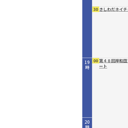
30
きしわだネイチ
00
第４８回岸和田
19
ート
時
20
時