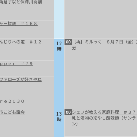
～角倉了以と保津川開削
ャー探訪 ＃１６８
んじりへの道 ＃１２
00
［再］ミルっく ８月７日（金）
12
分
時
ｐｐｅｒ ＃７９
ファローズが好きやね
ｒｅ２０３０
市こども議会
00
シェフが教える家庭料理 ＃３７
13
乳と漬物の冷やし酸辣麺（サンラ
時
ン）