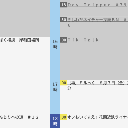
15
Ｄａｙ Ｔｒｉｐｐｅｒ ＃７９
30
きしわだネイチャー探訪ＢＮ ＃
６
ぱく相撲 岸和田場所
00
Ｔｉｋ Ｔａｌｋ
16
時
00
［再］ミルっく ８月７日（金）
17
分
時
んじりへの道 ＃１２
00
オフもいてまえ！花園近鉄ライナ
18
時