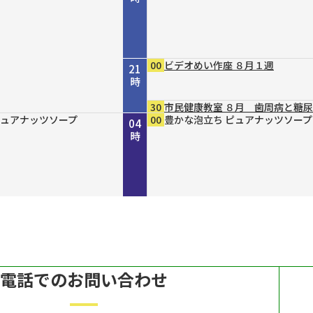
00
ビデオめい作座 ８月１週
21
時
30
市民健康教室 ８月 歯周病と糖
４８ 丹波と京を結ん
」２０２６ “最後の１人
ｒｅ２０３０
 ８月７日（金）放送
らりまいり 「郡山八
４８ 丹波と京を結ん
ｐｐｅｒ ＃７９
ガールＮＥＸＴ
DERN エスニックファッショ
ピュアナッツソープ
ピュアナッツソープ
ピュアナッツソープ
45
00
15
30
00
00
00
00
00
00
倍×テレ
ホトケ女史のぶらりまいり 「郡
歴史街道 ＃４４８ 丹波と京を
きしわだネイチャー探訪ＢＮ ＃
ルナジュメールファッショングッ
豊かな泡立ち ピュアナッツソープ
MAHARA MODERN エスニック
豊かな泡立ち ピュアナッツソープ
豊かな泡立ち ピュアナッツソープ
豊かな泡立ち ピュアナッツソープ
22
23
00
01
02
03
04
～角倉了以と保津川開削
イパン戦 発掘・米軍録音
～角倉了以と保津川開削
幡神社」編
だ“川の街道”～角倉了以と保津川
６
ル
ン
時
時
時
時
時
時
時
～
電話でのお問い合わせ