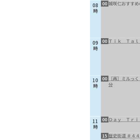
00
城咲仁おすすめ
08
時
00
Ｔｉｋ Ｔａｌ
09
時
00
［再］ミルっく
10
分
時
00
Ｄａｙ Ｔｒｉ
11
時
15
歴史街道 ＃４