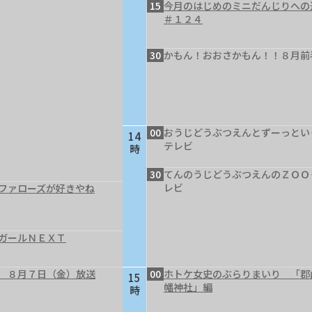
15
今月のはじめのミニだんじりへ
＃１２４
30
かもん！おおさかもん！！８月前
00
おうじどうぶつえんとずーっとい
14
テレビ
時
30
てんのうじどうぶつえんのＺＯＯ
レビ
ファローズが好きやね
ガールＮＥＸＴ
 ８月７日（金）放送
00
ホトケ女史のぶらりまいり 「郡
15
幡神社」編
時