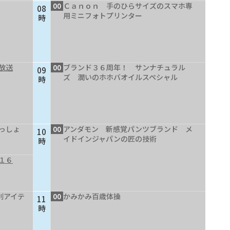
00
Ｃａｎｏｎ 手のひらサイズのスマホ専
08
用ミニフォトプリンター
時
放送
00
ブランド３６周年！ サンナチュラル
09
ズ 潤いのホホバオイルスペシャル
時
っしょ
00
アンダモン 新感覚パンツブランド メ
10
イドインジャパンの匠の技術
時
１６
利アイテ
00
かみかみ百歳体操
11
時