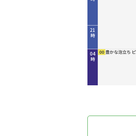
21
時
45
00
50
00
00
15
30
45
00
00
00
00
歴史街道 ＃４
考えよう「平和
しまねＦｕｔｕ
［再］ミルっく
ホトケ女史のぶ
歴史街道 ＃４
Ｄａｙ Ｔｒｉ
ＧＯ！ＧＯ！関
MAHARA MO
豊かな泡立ち 
豊かな泡立ち 
豊かな泡立ち 
22
23
00
01
02
03
04
だ“川の街道”
を殺すまで”サ
分
幡神社」編
だ“川の街道”
ン
時
時
時
時
時
時
時
～
記録
～