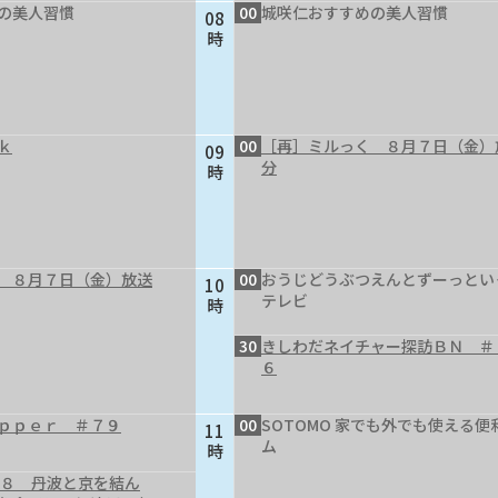
の美人習慣
00
城咲仁おすすめの美人習慣
08
時
ｋ
00
［再］ミルっく ８月７日（金）
09
分
時
 ８月７日（金）放送
00
おうじどうぶつえんとずーっとい
10
テレビ
時
30
きしわだネイチャー探訪ＢＮ ＃
６
ｐｐｅｒ ＃７９
00
SOTOMO 家でも外でも使える便
11
ム
時
４８ 丹波と京を結ん