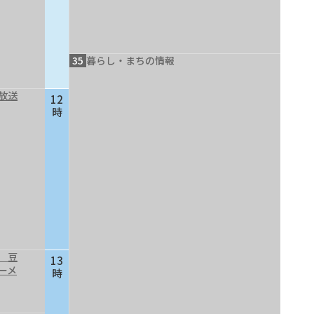
35
暮らし・まちの情報
放送
12
時
 豆
13
ーメ
時