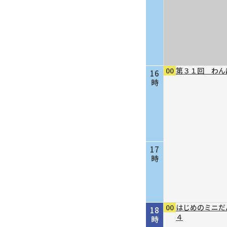
00
第３１回 わん
16
時
17
時
00
はじめのミニだ
18
４
時