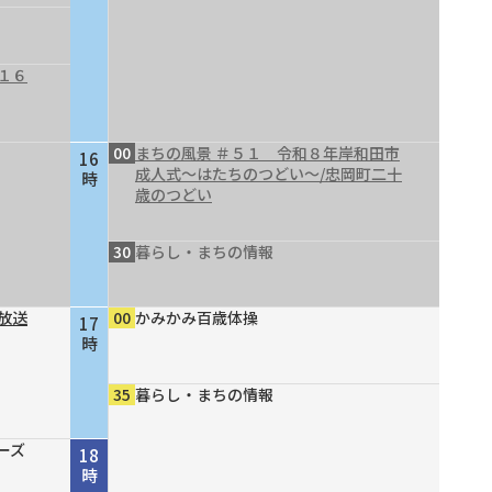
１６
00
まちの風景 ＃５１ 令和８年岸和田市
16
成人式～はたちのつどい～/忠岡町二十
時
歳のつどい
30
暮らし・まちの情報
放送
00
かみかみ百歳体操
17
時
35
暮らし・まちの情報
ーズ
18
時