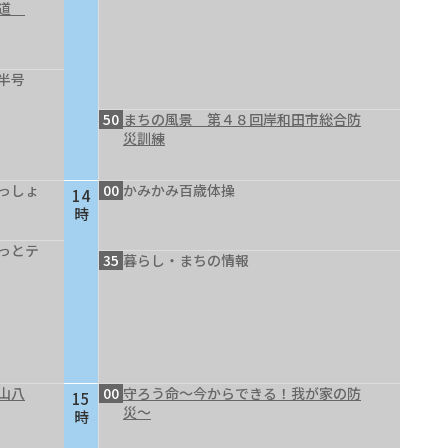
の道
半号
50
まちの風景 第４８回岸和田市総合防
災訓練
っしょ
00
かみかみ百歳体操
14
時
っとテ
35
暮らし・まちの情報
山八
00
守ろう命～今からできる！我が家の防
15
災～
時