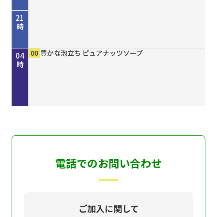
21
時
45
00
50
00
00
15
30
45
00
00
00
00
歴史街道 ＃４４８ 丹波と京を結んだ“川の街
考えよう「平和」２０２６ “最後の１人を殺すま
しまねＦｕｔｕｒｅ２０３０
［再］ミルっく ８月７日（金）放送分
ホトケ女史のぶらりまいり 「郡山八幡神社」編
歴史街道 ＃４４８ 丹波と京を結んだ“川の街
Ｄａｙ Ｔｒｉｐｐｅｒ ＃７９
ＧＯ！ＧＯ！関ガールＮＥＸＴ
MAHARA MODERN エスニックファッション
豊かな泡立ち ピュアナッツソープ
豊かな泡立ち ピュアナッツソープ
豊かな泡立ち ピュアナッツソープ
22
23
00
01
02
03
04
道”～角倉了以と保津川開削～
で”サイパン戦 発掘・米軍録音記録
道”～角倉了以と保津川開削～
時
時
時
時
時
時
時
電話でのお問い合わせ
ご加入に関して