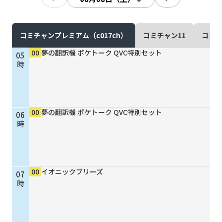
現在ご利用中の方
お問い合わせ
コミチャンプレミアム（c017ch）
コミチャン11
コミチ
00
夢の翻訳機 ポケトーク QVC特別セット
05
時
お問い合わせ
00
夢の翻訳機 ポケトーク QVC特別セット
06
ご加入お申し込み・資
時
料請求
資料請求
00
イオニックブリーズ
07
時
企業情報
アクセス
採用情報
契約約款