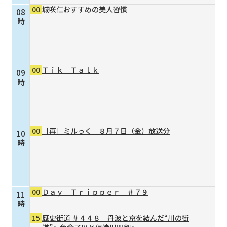
00
城咲仁おすすめの美人習慣
08
個人情報保護に関する基
個人情報の保護に関する
時
本方針
公表事項
番組放送基準
放送番組審議会
よくある質問
マスコットファミリー
00
Ｔｉｋ Ｔａｌｋ
09
サイトマップ
時
00
［再］ミルっく ８月７日（金）放送分
10
時
00
Ｄａｙ Ｔｒｉｐｐｅｒ ＃７９
11
時
15
歴史街道 ＃４４８ 丹波と京を結んだ“川の街