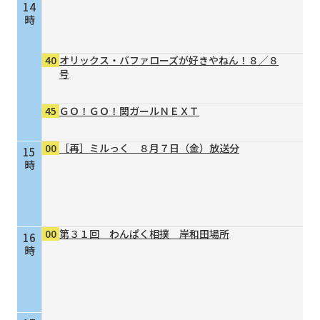
14
時
40
オリックス・バファローズが好きやねん！８／８
号
45
ＧＯ！ＧＯ！関ガールＮＥＸＴ
00
［再］ミルっく ８月７日（金）放送分
15
時
00
第３１回 わんぱく相撲 岸和田場所
16
時