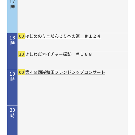
17
時
00
はじめのミニだんじりへの道 ＃１２４
18
時
30
きしわだネイチャー探訪 ＃１６８
00
第４８回岸和田フレンドシップコンサート
19
時
20
時