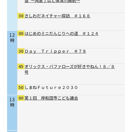
道”～角倉了以と保津川開削～
30
きしわだネイチャー探訪 ＃１６８
00
はじめのミニだんじりへの道 ＃１２４
12
時
30
Ｄａｙ Ｔｒｉｐｐｅｒ ＃７９
45
オリックス・バファローズが好きやねん！８／８
号
50
しまねＦｕｔｕｒｅ２０３０
00
第１回 岸和田市こども議会
13
時