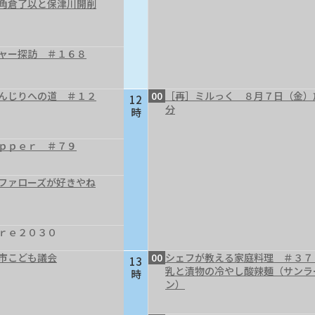
～角倉了以と保津川開削
ャー探訪 ＃１６８
んじりへの道 ＃１２
00
［再］ミルっく ８月７日（金）
12
分
時
ｐｐｅｒ ＃７９
ファローズが好きやね
ｒｅ２０３０
市こども議会
00
シェフが教える家庭料理 ＃３７
13
乳と漬物の冷やし酸辣麺（サンラ
時
ン）