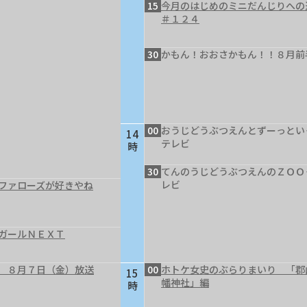
15
今月のはじめのミニだんじりへ
＃１２４
30
かもん！おおさかもん！！８月前
00
おうじどうぶつえんとずーっとい
14
テレビ
時
30
てんのうじどうぶつえんのＺＯＯ
レビ
ファローズが好きやね
ガールＮＥＸＴ
 ８月７日（金）放送
00
ホトケ女史のぶらりまいり 「郡
15
幡神社」編
時