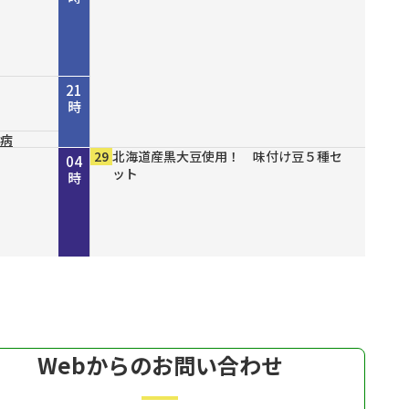
21
時
尿病
山八
結ん
１６
ズセー
ファッショ
00
10
00
30
00
00
00
00
00
29
NHK NEWSLINE
NHK WORLD-JAPAN Special program
守ろう命プラス～今からできる！我が家
災害に備える～地震編～
ショップスターバリュー チェンジ 美
緊急開催！ 真夏の大特価市モズ
有機クコピューレ１００％！ オーガニ
ブレスエアー ベストフィットピロー
備長炭仕上げ こだわりのやきとり缶詰
北海道産黒大豆使用！ 味付け豆５種セ
22
23
00
01
02
03
04
開削
の防災～
白の日スペシャル
ックゴジベリージュース
２ 通気性抜群で背中までサポート
ット
時
時
時
時
時
時
時
Webからのお問い合わせ