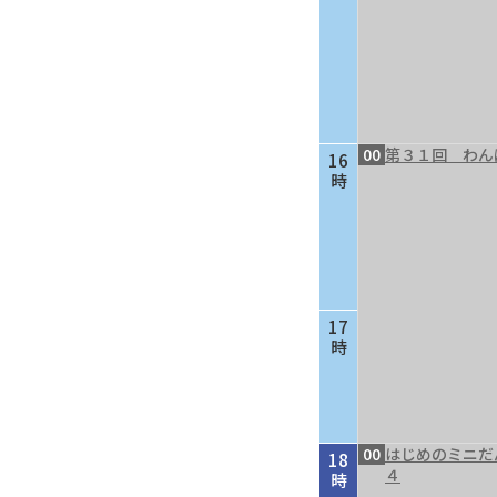
00
第３１回 わん
16
時
17
時
00
はじめのミニだ
18
４
時