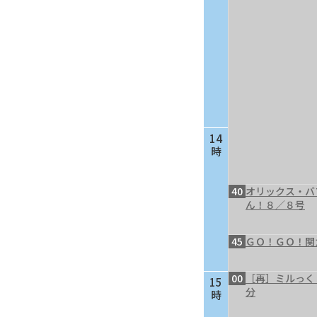
14
時
40
オリックス・バ
ん！８／８号
45
ＧＯ！ＧＯ！関
00
［再］ミルっく
15
分
時