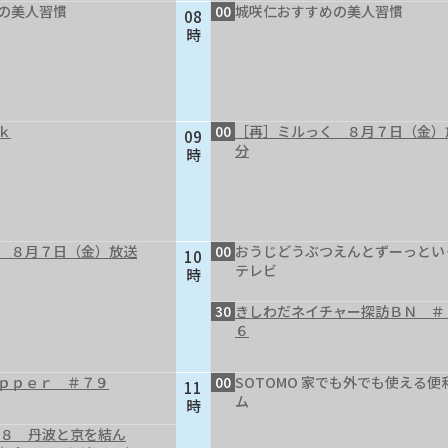
の美人習慣
00
城咲仁おすすめの美人習慣
08
時
ｋ
00
［再］ミルっく ８月７日（金）
09
分
時
 ８月７日（金）放送
00
おうじどうぶつえんとずーっとい
10
テレビ
時
30
きしわだネイチャー探訪ＢＮ ＃
６
ｐｐｅｒ ＃７９
00
SOTOMO 家でも外でも使える便
11
ム
時
４８ 丹波と京を結ん