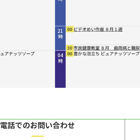
00
ビデオめい作座 ８月１週
21
時
30
市民健康教室 ８月 歯周病と糖
４８ 丹波と京を結ん
」２０２６ “最後の１人
ｒｅ２０３０
 ８月７日（金）放送
らりまいり 「郡山八
４８ 丹波と京を結ん
ｐｐｅｒ ＃７９
ガールＮＥＸＴ
DERN エスニックファッショ
ピュアナッツソープ
ピュアナッツソープ
ピュアナッツソープ
45
00
15
30
00
00
00
00
00
00
倍×テレ
ホトケ女史のぶらりまいり 「郡
歴史街道 ＃４４８ 丹波と京を
きしわだネイチャー探訪ＢＮ ＃
ルナジュメールファッショングッ
豊かな泡立ち ピュアナッツソープ
MAHARA MODERN エスニック
豊かな泡立ち ピュアナッツソープ
豊かな泡立ち ピュアナッツソープ
豊かな泡立ち ピュアナッツソープ
22
23
00
01
02
03
04
～角倉了以と保津川開削
イパン戦 発掘・米軍録音
～角倉了以と保津川開削
幡神社」編
だ“川の街道”～角倉了以と保津川
６
ル
ン
時
時
時
時
時
時
時
～
電話でのお問い合わせ