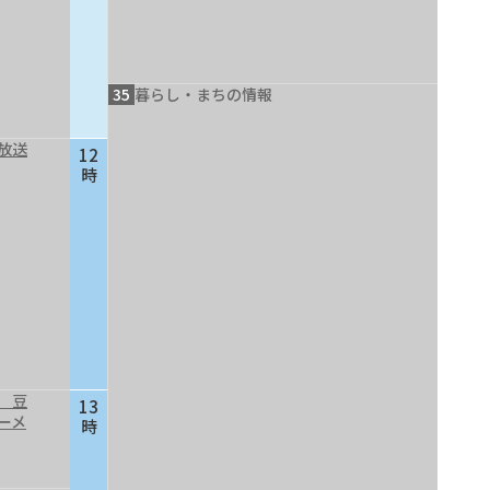
35
暮らし・まちの情報
放送
12
時
 豆
13
ーメ
時