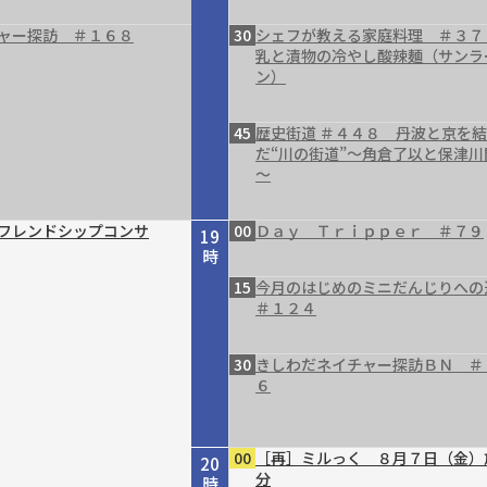
ャー探訪 ＃１６８
30
シェフが教える家庭料理 ＃３７
乳と漬物の冷やし酸辣麺（サンラ
ン）
45
歴史街道 ＃４４８ 丹波と京を
だ“川の街道”～角倉了以と保津川
～
フレンドシップコンサ
00
Ｄａｙ Ｔｒｉｐｐｅｒ ＃７９
19
時
15
今月のはじめのミニだんじりへ
＃１２４
30
きしわだネイチャー探訪ＢＮ ＃
６
00
［再］ミルっく ８月７日（金）
20
分
時