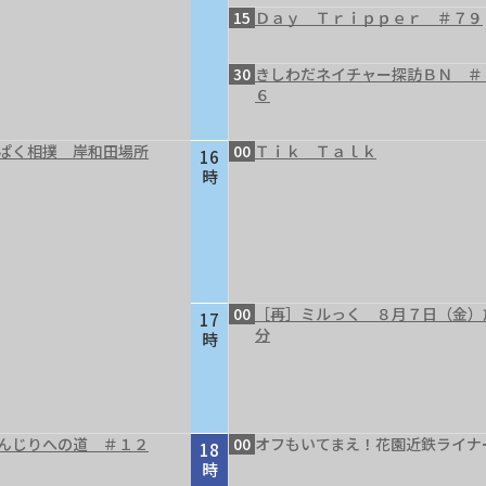
15
Ｄａｙ Ｔｒｉｐｐｅｒ ＃７９
30
きしわだネイチャー探訪ＢＮ ＃
６
ぱく相撲 岸和田場所
00
Ｔｉｋ Ｔａｌｋ
16
時
00
［再］ミルっく ８月７日（金）
17
分
時
んじりへの道 ＃１２
00
オフもいてまえ！花園近鉄ライナ
18
時