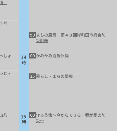
の道
半号
50
まちの風景 第４８回岸和田市総合防
災訓練
っしょ
00
かみかみ百歳体操
14
時
っとテ
35
暮らし・まちの情報
山八
00
守ろう命～今からできる！我が家の防
15
災～
時