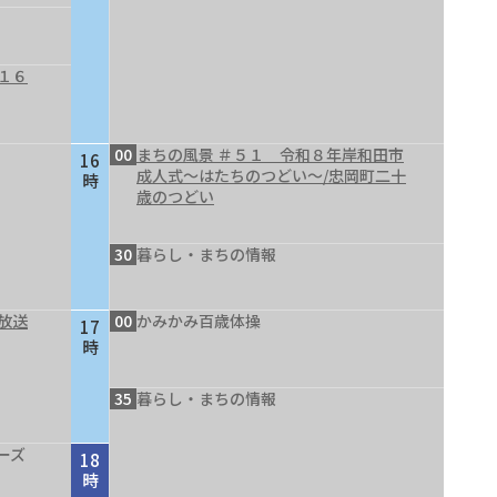
１６
00
まちの風景 ＃５１ 令和８年岸和田市
16
成人式～はたちのつどい～/忠岡町二十
時
歳のつどい
30
暮らし・まちの情報
放送
00
かみかみ百歳体操
17
時
35
暮らし・まちの情報
ーズ
18
時