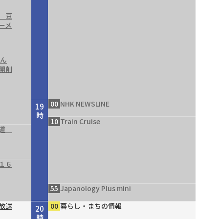
 豆
ーメ
結ん
開削
00
NHK NEWSLINE
19
時
10
Train Cruise
の道
１６
55
Japanology Plus mini
放送
00
暮らし・まちの情報
20
時