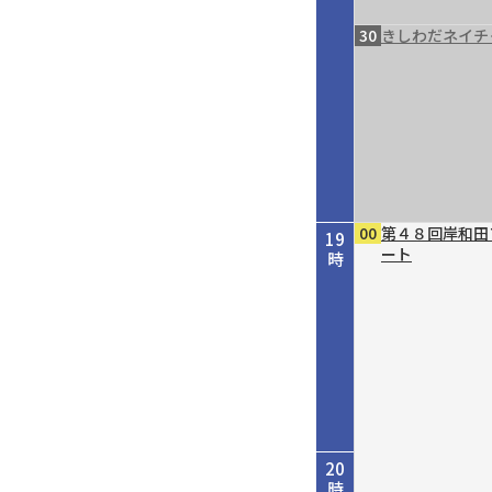
30
きしわだネイチ
00
第４８回岸和田
19
ート
時
20
時