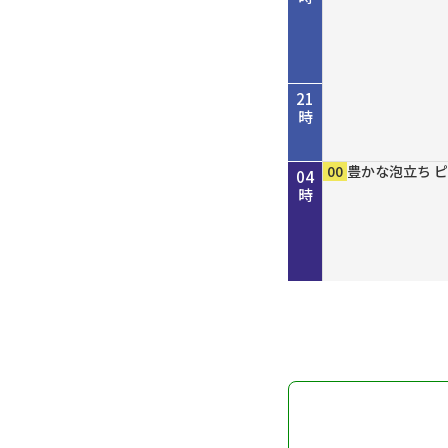
21
時
45
00
50
00
00
15
30
45
00
00
00
00
歴史街道 ＃４
考えよう「平和
しまねＦｕｔｕ
［再］ミルっく
ホトケ女史のぶ
歴史街道 ＃４
Ｄａｙ Ｔｒｉ
ＧＯ！ＧＯ！関
MAHARA MO
豊かな泡立ち 
豊かな泡立ち 
豊かな泡立ち 
22
23
00
01
02
03
04
だ“川の街道”
を殺すまで”サ
分
幡神社」編
だ“川の街道”
ン
時
時
時
時
時
時
時
～
記録
～