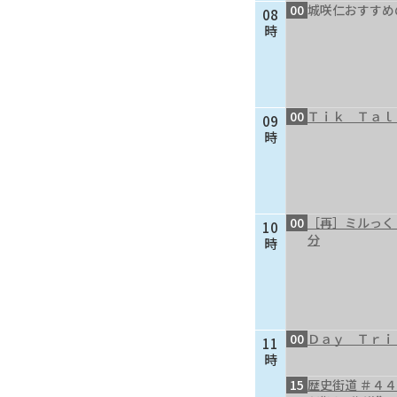
00
城咲仁おすすめ
08
時
00
Ｔｉｋ Ｔａｌ
09
時
00
［再］ミルっく
10
分
時
00
Ｄａｙ Ｔｒｉ
11
時
15
歴史街道 ＃４