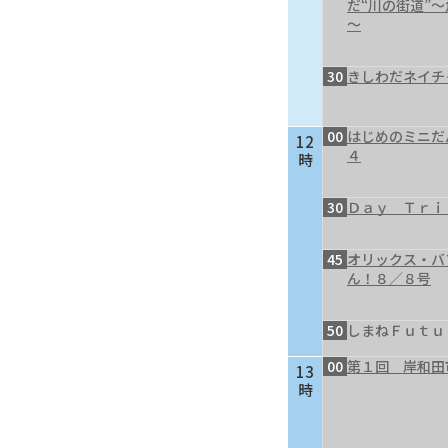
だ“川の街道”
～
30
きしわだネイチ
00
はじめのミニだ
12
４
時
30
Ｄａｙ Ｔｒｉ
45
オリックス・バ
ん！８／８号
50
しまねＦｕｔｕ
00
第１回 岸和田
13
時