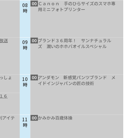
00
Ｃａｎｏｎ 手のひらサイズのスマホ専
08
用ミニフォトプリンター
時
放送
00
ブランド３６周年！ サンナチュラル
09
ズ 潤いのホホバオイルスペシャル
時
っしょ
00
アンダモン 新感覚パンツブランド メ
10
イドインジャパンの匠の技術
時
１６
利アイテ
00
かみかみ百歳体操
11
時