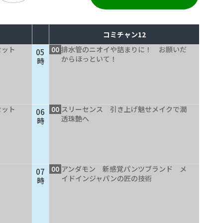
コミチャン12
セット
00
排水管のニオイや詰まりに！ お願いだ
05
からほっといて！
時
セット
00
スリーセンス 引き上げ魅せメイクで潤
06
透珠艶へ
時
00
アンダモン 新感覚パンツブランド メ
07
イドインジャパンの匠の技術
時