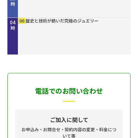
時
00
30
00
15
30
45
50
00
15
30
00
00
00
00
きしわだネイチャー探訪 ＃１６８
地車かわら版
Ｄａｙ Ｔｒｉｐｐｅｒ ＃７９
歴史街道 ＃４４８ 丹波と京を結んだ“川の街
ＧＯ！ＧＯ！関ガールＮＥＸＴ
オリックス・バファローズが好きやねん！８／８
しまねＦｕｔｕｒｅ２０３０
ホトケ女史のぶらりまいり 「郡山八幡神社」編
歴史街道 ＃４４８ 丹波と京を結んだ“川の街
地車かわら版
誰でも簡単にオシャレネイル HOMEI
歴史と技術が紡いだ究極のジュエリー
歴史と技術が紡いだ究極のジュエリー
歴史と技術が紡いだ究極のジュエリー
22
23
00
01
02
03
04
道”～角倉了以と保津川開削～
号
道”～角倉了以と保津川開削～
時
時
時
時
時
時
時
電話でのお問い合わせ
ご加入に関して
お申込み・お問合せ・契約内容の変更・料金につ
いて等