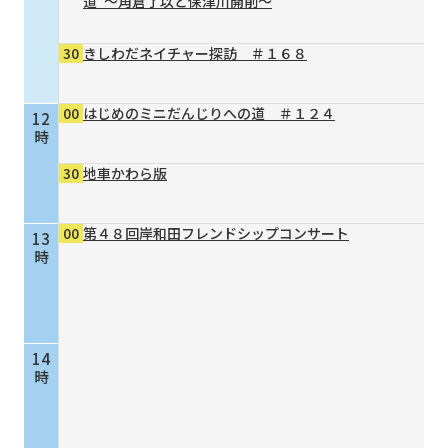
道”～角倉了以と保津川開削～
30
きしわだネイチャー探訪 ＃１６８
00
はじめのミニだんじりへの道 ＃１２４
12
時
30
地車かわら版
00
第４８回岸和田フレンドシップコンサート
13
時
14
時