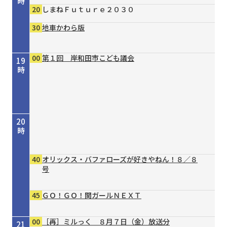
時
20
しまねＦｕｔｕｒｅ２０３０
30
地車かわら版
00
第１回 岸和田市こども議会
19
時
20
時
40
オリックス・バファローズが好きやねん！８／８
号
45
ＧＯ！ＧＯ！関ガールＮＥＸＴ
00
［再］ミルっく ８月７日（金）放送分
21