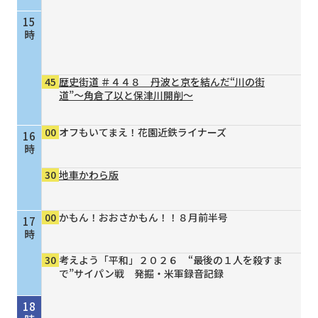
15
時
45
歴史街道 ＃４４８ 丹波と京を結んだ“川の街
道”～角倉了以と保津川開削～
00
オフもいてまえ！花園近鉄ライナーズ
16
時
30
地車かわら版
00
かもん！おおさかもん！！８月前半号
17
時
30
考えよう「平和」２０２６ “最後の１人を殺すま
で”サイパン戦 発掘・米軍録音記録
18