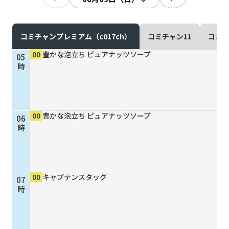
現在ご利用中の方
お問い合わせ
コミチャンプレミアム（c017ch）
コミチャン11
コミチ
00
豊かな泡立ち ピュアナッツソープ
05
時
お問い合わせ
00
豊かな泡立ち ピュアナッツソープ
06
ご加入お申し込み・資
時
料請求
資料請求
00
キャプテンスタッグ
07
時
企業情報
アクセス
採用情報
契約約款