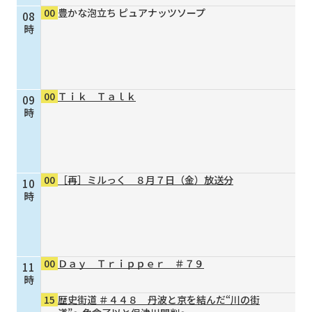
00
豊かな泡立ち ピュアナッツソープ
08
個人情報保護に関する基
個人情報の保護に関する
時
本方針
公表事項
番組放送基準
放送番組審議会
よくある質問
マスコットファミリー
00
Ｔｉｋ Ｔａｌｋ
09
サイトマップ
時
00
［再］ミルっく ８月７日（金）放送分
10
時
00
Ｄａｙ Ｔｒｉｐｐｅｒ ＃７９
11
時
15
歴史街道 ＃４４８ 丹波と京を結んだ“川の街