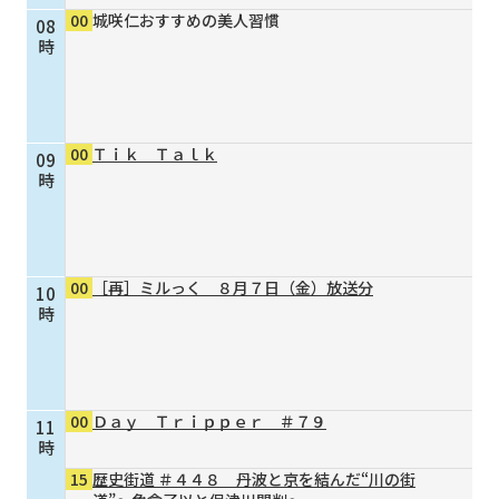
00
城咲仁おすすめの美人習慣
08
個人情報保護に関する基
個人情報の保護に関する
時
本方針
公表事項
番組放送基準
放送番組審議会
よくある質問
マスコットファミリー
00
Ｔｉｋ Ｔａｌｋ
09
サイトマップ
時
00
［再］ミルっく ８月７日（金）放送分
10
時
00
Ｄａｙ Ｔｒｉｐｐｅｒ ＃７９
11
時
15
歴史街道 ＃４４８ 丹波と京を結んだ“川の街