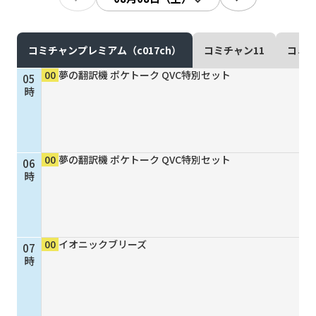
現在ご利用中の方
お問い合わせ
コミチャンプレミアム（c017ch）
コミチャン11
コミチ
00
夢の翻訳機 ポケトーク QVC特別セット
05
時
お問い合わせ
00
夢の翻訳機 ポケトーク QVC特別セット
06
ご加入お申し込み・資
時
料請求
資料請求
00
イオニックブリーズ
07
時
企業情報
アクセス
採用情報
契約約款