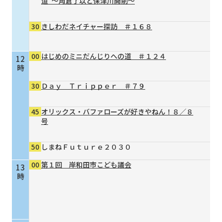
道”～角倉了以と保津川開削～
30
きしわだネイチャー探訪 ＃１６８
00
はじめのミニだんじりへの道 ＃１２４
12
時
30
Ｄａｙ Ｔｒｉｐｐｅｒ ＃７９
45
オリックス・バファローズが好きやねん！８／８
号
50
しまねＦｕｔｕｒｅ２０３０
00
第１回 岸和田市こども議会
13
時