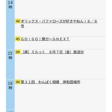
14
時
40
オリックス・バファローズが好きやねん！８／８
号
45
ＧＯ！ＧＯ！関ガールＮＥＸＴ
00
［再］ミルっく ８月７日（金）放送分
15
時
00
第３１回 わんぱく相撲 岸和田場所
16
時