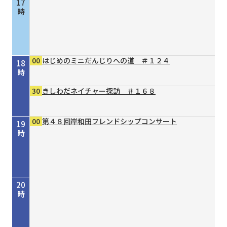
17
時
00
はじめのミニだんじりへの道 ＃１２４
18
時
30
きしわだネイチャー探訪 ＃１６８
00
第４８回岸和田フレンドシップコンサート
19
時
20
時