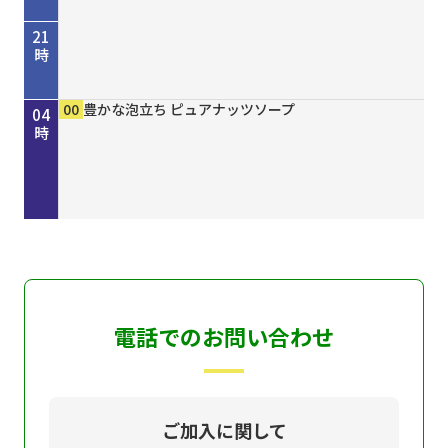
21
時
45
00
50
00
00
15
30
45
00
00
00
00
歴史街道 ＃４４８ 丹波と京を結んだ“川の街
考えよう「平和」２０２６ “最後の１人を殺すま
しまねＦｕｔｕｒｅ２０３０
［再］ミルっく ８月７日（金）放送分
ホトケ女史のぶらりまいり 「郡山八幡神社」編
歴史街道 ＃４４８ 丹波と京を結んだ“川の街
Ｄａｙ Ｔｒｉｐｐｅｒ ＃７９
ＧＯ！ＧＯ！関ガールＮＥＸＴ
MAHARA MODERN エスニックファッション
豊かな泡立ち ピュアナッツソープ
豊かな泡立ち ピュアナッツソープ
豊かな泡立ち ピュアナッツソープ
22
23
00
01
02
03
04
道”～角倉了以と保津川開削～
で”サイパン戦 発掘・米軍録音記録
道”～角倉了以と保津川開削～
時
時
時
時
時
時
時
電話でのお問い合わせ
ご加入に関して